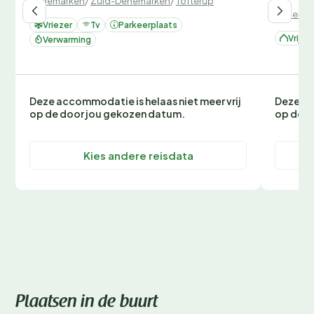
Denemarken
/
Zuid-Denemarken
/
Tofterup
Denemar
Vriezer
Tv
Parkeerplaats
Vrijst
Verwarming
Deze accommodatie is helaas niet meer vrij
Deze ac
op de door jou gekozen datum.
op de d
Kies andere reisdata
Plaatsen in de buurt