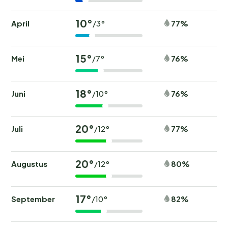
10°
April
77%
/3°
15°
Mei
76%
/7°
18°
Juni
76%
/10°
20°
Juli
77%
/12°
20°
Augustus
80%
/12°
17°
September
82%
/10°