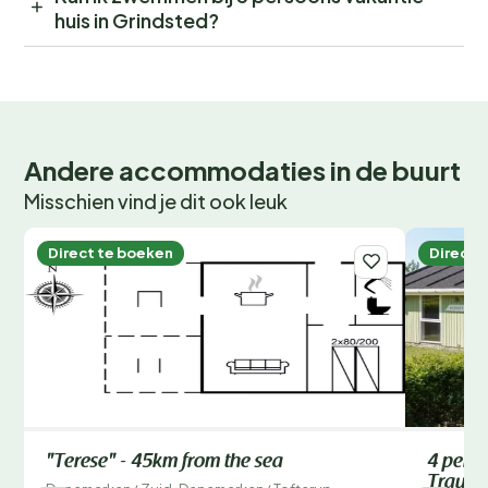
huis in Grindsted?
Andere accommodaties in de buurt
Misschien vind je dit ook leuk
Direct te boeken
Direct 
"Terese" - 45km from the sea
4 perso
Traum