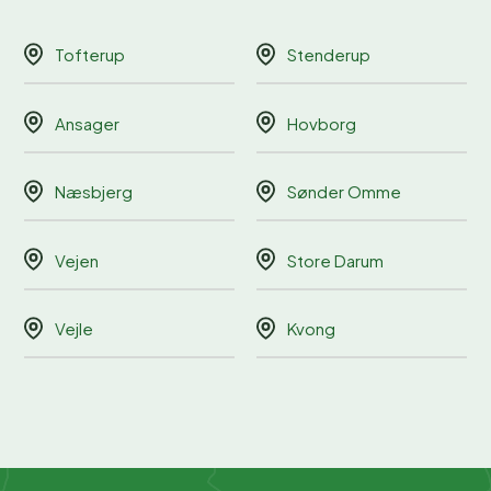
Tofterup
Stenderup
Ansager
Hovborg
Næsbjerg
Sønder Omme
Vejen
Store Darum
Vejle
Kvong