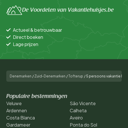
De Voordelen van Vakantiehuisjes.be
Actueel & betrouwbaar
Direct boeken
Lage prijzen
Denemarken
/
Zuid-Denemarken
/
Tofterup
/
5 persoons vakantie huis
Populaire bestemmingen
Veluwe
São Vicente
Ardennen
Calheta
Costa Blanca
Aveiro
Gardameer
Ponta do Sol