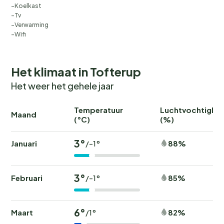
Koelkast
Tv
Verwarming
Wifi
Het klimaat in Tofterup
Het weer het gehele jaar
Temperatuur
Luchtvochtighei
Maand
(°C)
(%)
3°
Januari
88%
/-1°
3°
Februari
85%
/-1°
6°
Maart
82%
/1°