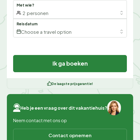
Met wie?
2
personen
Reisdatum
Choose a travel option
Ik ga boeken
De laagste prijsgarantie!
Heb je een vraag over dit vakantiehuis?
Neem contact met ons op
Contact opnemen