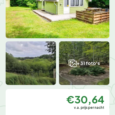
+ 31 foto's
€30,64
v.a. prijs per nacht