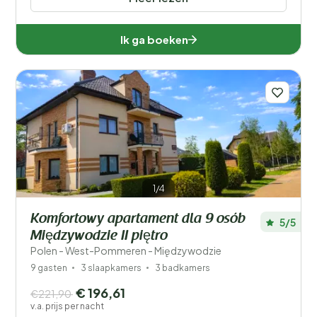
Ik ga boeken
1/4
Komfortowy apartament dla 9 osób
5/5
Międzywodzie II piętro
Polen - West-Pommeren - Międzywodzie
9 gasten
3 slaapkamers
3 badkamers
€ 196,61
€221,90
v.a. prijs per nacht