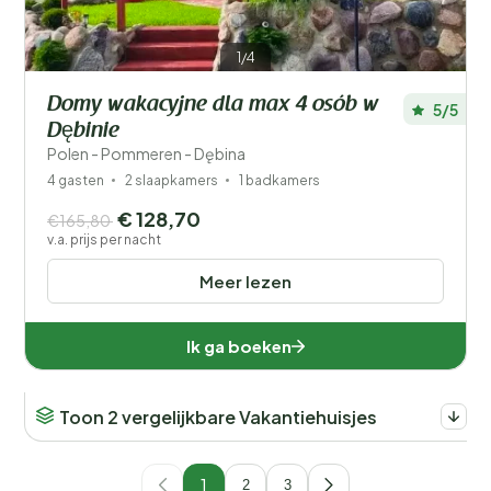
1/4
Domy wakacyjne dla max 4 osób w
5/5
Dębinie
Polen - Pommeren - Dębina
4 gasten
2 slaapkamers
1 badkamers
€ 128,70
€165,80
v.a. prijs per nacht
Meer lezen
Ik ga boeken
Toon 2 vergelijkbare Vakantiehuisjes
1
2
3