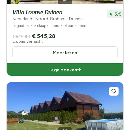
1/4
Villa Loonse Duinen
5/5
Nederland - Noord-Brabant - Drunen
14 gasten
5 slaapkamers
4 badkamers
€ 545,28
€549,80
v.a. prijs per nacht
Meer lezen
Ik ga boeken