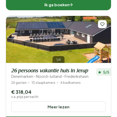
Ik ga boeken
Luxemburg (5)
Nederland (709)
Noorwegen (14)
Oostenrijk (241)
Polen (222)
1/4
Portugal (119)
26 persoons vakantie huis in Jerup
5/5
Slovenië (14)
Denemarken - Noord-Jutland - Frederikshavn
26 gasten
10 slaapkamers
4 badkamers
Spanje (1480)
€ 318,04
Tsjechië (27)
v.a. prijs per nacht
Turkije (4)
Meer lezen
Verenigd Koninkrijk (53)