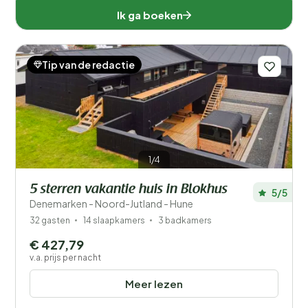
Ik ga boeken
Voorzieningen
Wellness
Tip van de redactie
1/4
5 sterren vakantie huis in Blokhus
5/5
Denemarken - Noord-Jutland - Hune
32 gasten
14 slaapkamers
3 badkamers
€ 427,79
v.a. prijs per nacht
Meer lezen