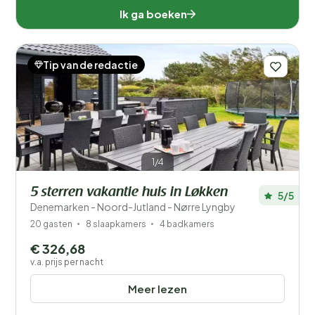
Ik ga boeken
Zweden (15)
Zwitserland (80)
Tip van de redactie
Afstand
1
Prijs
1/4
Ligging
5 sterren vakantie huis in Løkken
5/5
Denemarken - Noord-Jutland - Nørre Lyngby
Kinderen
20 gasten
8 slaapkamers
4 badkamers
Type vakantiehuisje
€ 326,68
v.a. prijs per nacht
Populaire filters
Meer lezen
Mindervaliden