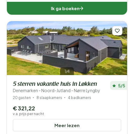
Ik ga boeken
1/4
5 sterren vakantie huis in Løkken
5/5
Denemarken - Noord-Jutland - Nørre Lyngby
20 gasten
8 slaapkamers
4 badkamers
€ 321,22
v.a. prijs per nacht
Meer lezen