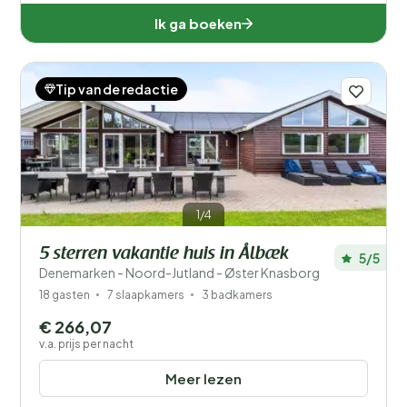
Ik ga boeken
Tip van de redactie
1/4
5 sterren vakantie huis in Ålbæk
5/5
Denemarken - Noord-Jutland - Øster Knasborg
18 gasten
7 slaapkamers
3 badkamers
€ 266,07
v.a. prijs per nacht
Meer lezen