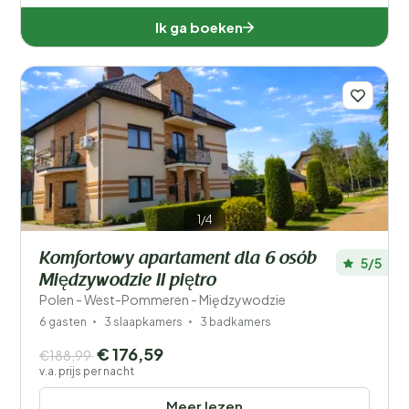
Ik ga boeken
1/4
Komfortowy apartament dla 6 osób
5/5
Międzywodzie II piętro
Polen - West-Pommeren - Międzywodzie
6 gasten
3 slaapkamers
3 badkamers
€ 176,59
€188,99
v.a. prijs per nacht
Meer lezen