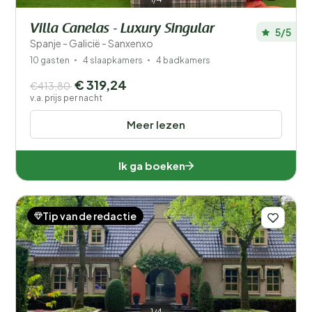
Villa Canelas - Luxury Singular
5/5
Spanje - Galicië - Sanxenxo
10 gasten
4 slaapkamers
4 badkamers
€ 319,24
€413,80
v.a. prijs per nacht
Meer lezen
Ik ga boeken
Tip van de redactie