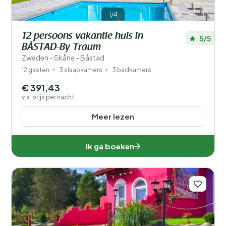
1/4
12 persoons vakantie huis in
5/5
BÅSTAD-By Traum
Zweden - Skåne - Båstad
12 gasten
3 slaapkamers
3 badkamers
€ 391,43
v.a. prijs per nacht
Meer lezen
Ik ga boeken