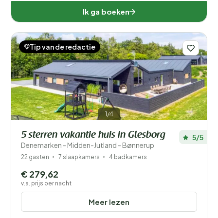
Ik ga boeken
Tip van de redactie
1/4
5 sterren vakantie huis in Glesborg
5/5
Denemarken - Midden-Jutland - Bønnerup
22 gasten
7 slaapkamers
4 badkamers
€ 279,62
v.a. prijs per nacht
Meer lezen