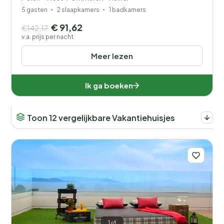
5 gasten
2 slaapkamers
1 badkamers
€ 91,62
€142,17
v.a. prijs per nacht
Meer lezen
Ik ga boeken
Toon 12 vergelijkbare Vakantiehuisjes
1/4