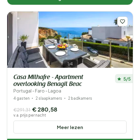
Landen
België (216)
Denemarken (680)
1/4
Duitsland (801)
Casa Milhafre - Apartment
5/5
Frankrijk (1751)
overlooking Benagil Beac
Portugal - Faro - Lagoa
Griekenland (298)
4 gasten
2 slaapkamers
2 badkamers
€ 280,58
Hongarije (3)
€291,31
v.a. prijs per nacht
Italië (1670)
Meer lezen
Kroatië (904)