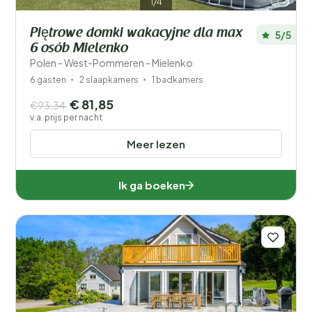
1/4
Piętrowe domki wakacyjne dla max
5/5
6 osób Mielenko
Polen - West-Pommeren - Mielenko
6 gasten
2 slaapkamers
1 badkamers
€ 81,85
€93,34
v.a. prijs per nacht
Meer lezen
Ik ga boeken