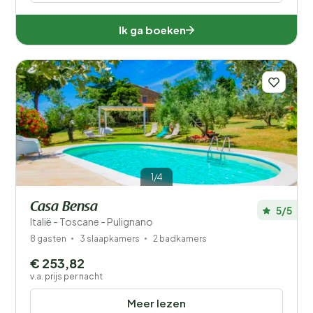
Afstand
1
Ik ga boeken
Prijs
Ligging
Kinderen
Type vakantiehuisje
Populaire filters
1/4
Mindervaliden
Casa Bensa
5/5
Italië - Toscane - Pulignano
Voorzieningen
8 gasten
3 slaapkamers
2 badkamers
€ 253,82
Wellness
v.a. prijs per nacht
Meer lezen