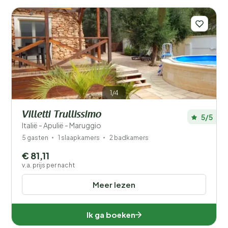
Aantal gasten?
1/4
Provincies
Villetti Trullissimo
5/5
Italië - Apulië - Maruggio
5 gasten
1 slaapkamers
2 badkamers
€ 81,11
v.a. prijs per nacht
Meer lezen
Ik ga boeken