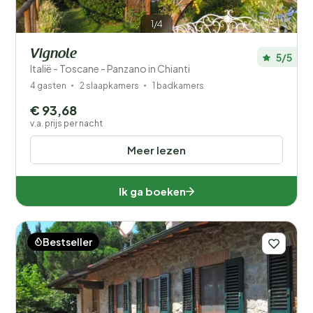
1/4
Vignole
5/5
Italië - Toscane - Panzano in Chianti
4 gasten
2 slaapkamers
1 badkamers
€ 93,68
v.a. prijs per nacht
Meer lezen
Ik ga boeken
Bestseller