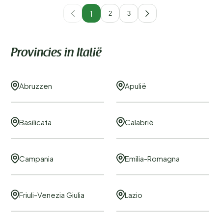
1
2
3
Provincies in Italië
Abruzzen
Apulië
Basilicata
Calabrië
Campania
Emilia-Romagna
Friuli-Venezia Giulia
Lazio