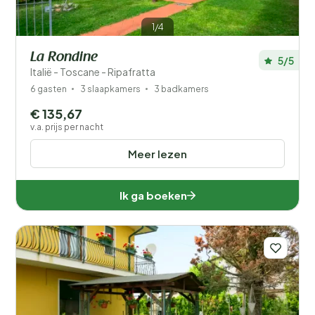
1/4
La Rondine
5/5
Italië - Toscane - Ripafratta
6 gasten
3 slaapkamers
3 badkamers
€ 135,67
v.a. prijs per nacht
Meer lezen
Ik ga boeken