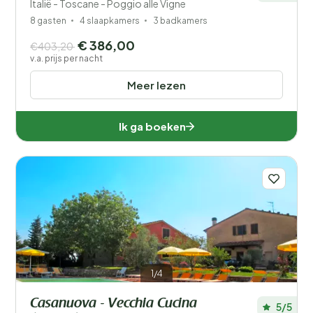
Italië - Toscane - Poggio alle Vigne
8 gasten
4 slaapkamers
3 badkamers
€ 386,00
€403,20
v.a. prijs per nacht
Meer lezen
Ik ga boeken
1/4
Casanuova - Vecchia Cucina
5/5