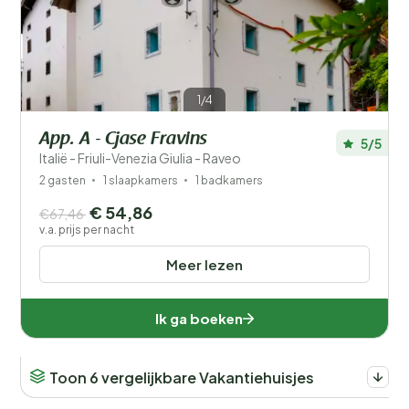
1/4
App. A - Cjase Fravins
5/5
Italië - Friuli-Venezia Giulia - Raveo
2 gasten
1 slaapkamers
1 badkamers
€ 54,86
€67,46
v.a. prijs per nacht
Meer lezen
Ik ga boeken
Toon 6 vergelijkbare Vakantiehuisjes