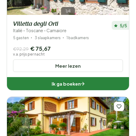
1/4
Villetta degli Orti
5/5
Italië - Toscane - Camaiore
5 gasten
3 slaapkamers
1 badkamers
€ 75,67
€92,29
v.a. prijs per nacht
Meer lezen
Ik ga boeken