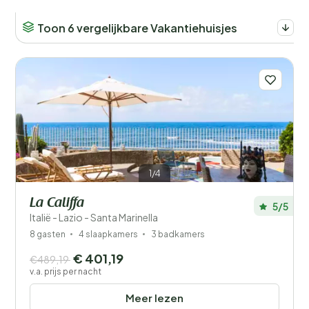
Toon 6 vergelijkbare Vakantiehuisjes
Molise (9)
Piëmont (526)
Sardinië (1248)
Sicilië (940)
Toscane (3601)
Trentino-Zuid-Tirol (611)
1/4
Umbrië (372)
La Califfa
5/5
Italië - Lazio - Santa Marinella
Valle d'Aosta (74)
8 gasten
4 slaapkamers
3 badkamers
€ 401,19
Veneto (966)
€489,19
v.a. prijs per nacht
Meer lezen