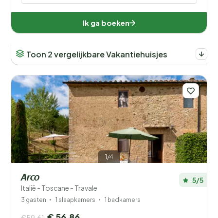
Ik ga boeken
Toon 2 vergelijkbare Vakantiehuisjes
1/4
Arco
5/5
Italië - Toscane - Travale
3 gasten
1 slaapkamers
1 badkamers
€ 56,86
€59,61