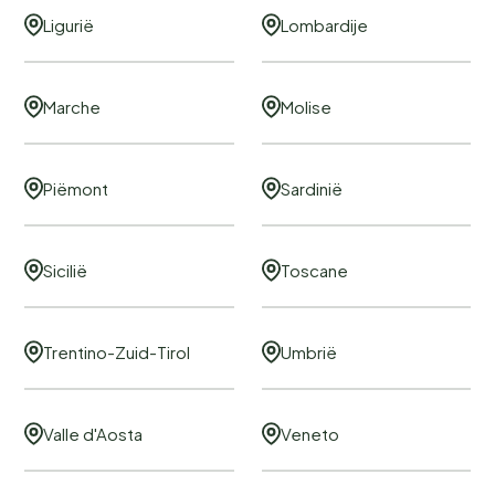
Ligurië
Lombardije
Marche
Molise
Piëmont
Sardinië
Sicilië
Toscane
Trentino-Zuid-Tirol
Umbrië
Valle d'Aosta
Veneto