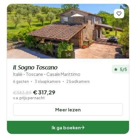
1/4
Il Sogno Toscano
5/5
Italië - Toscane - Casale Marittimo
6 gasten
3 slaapkamers
2 badkamers
Filters opslaan
€ 317,29
€383,89
v.a. prijs per nacht
Meer lezen
Je vakantie
Kies reisdata en je gezelschap
Ik ga boeken
Wanneer?