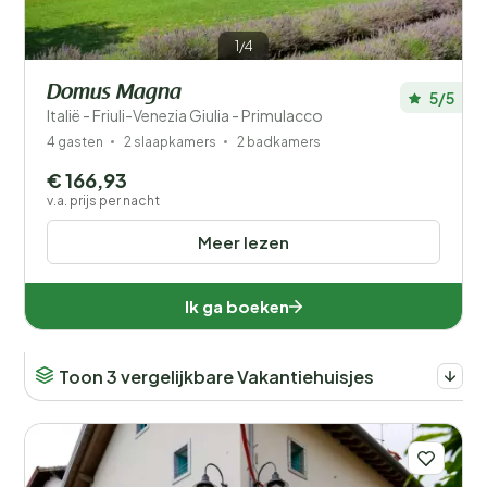
1/4
Domus Magna
5/5
Italië - Friuli-Venezia Giulia - Primulacco
4 gasten
2 slaapkamers
2 badkamers
€ 166,93
v.a. prijs per nacht
Meer lezen
Ik ga boeken
Toon 3 vergelijkbare Vakantiehuisjes