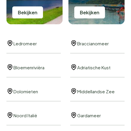
Bekijken
Bekijken
Ledromeer
Braccianomeer
Bloemenrivièra
Adriatische Kust
Dolomieten
Middellandse Zee
Noord Italië
Gardameer