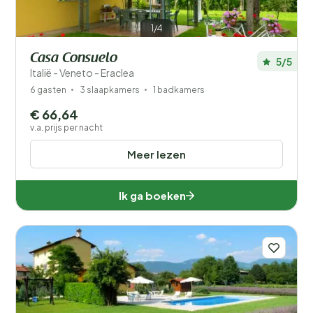
1/4
Casa Consuelo
5/5
Italië - Veneto - Eraclea
6 gasten
3 slaapkamers
1 badkamers
€ 66,64
v.a. prijs per nacht
Meer lezen
Ik ga boeken