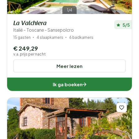
1/4
La Valchiera
5/5
Italië - Toscane - Sansepolcro
15 gasten
4 slaapkamers
6 badkamers
€ 249,29
v.a. prijs per nacht
Meer lezen
Ik ga boeken