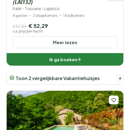
(LAI132)
Italië - Toscane - Lajatico
4 gasten
2 slaapkamers
1 badkamers
€ 52,29
€57,36
v.a. prijs per nacht
Meer lezen
Ik ga boeken
Toon 2 vergelijkbare Vakantiehuisjes