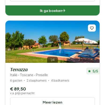
Ik ga boeken
1/4
Terrazza
5/5
Italië - Toscane - Preselle
6 gasten
2 slaapkamers
4 badkamers
€ 89,50
v.a. prijs per nacht
Meer lezen