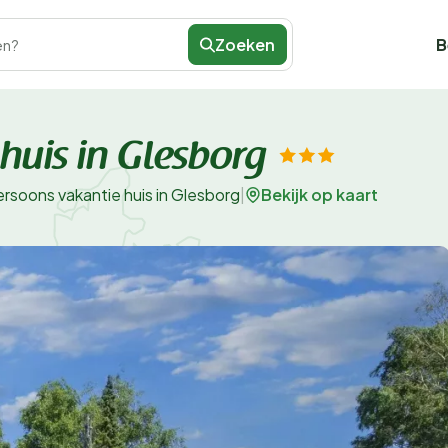
Zoeken
B
en?
huis in Glesborg
Bekijk op kaart
ersoons vakantie huis in Glesborg
|