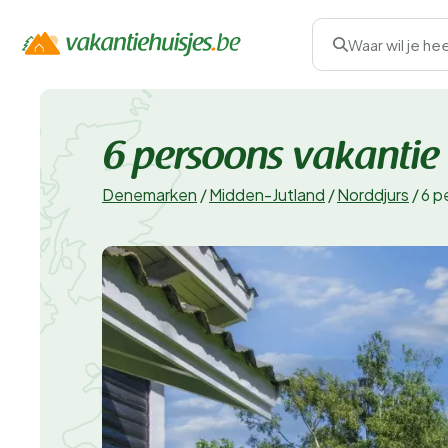
Waar wil je he
6 persoons vakantie 
Denemarken
/
Midden-Jutland
/
Norddjurs
/
6 p