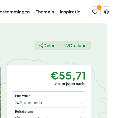
estemmingen
Thema's
Inspiratie
Delen
Opslaan
€55,71
v.a. prijs per nacht
Met wie?
2
personen
Reisdatum