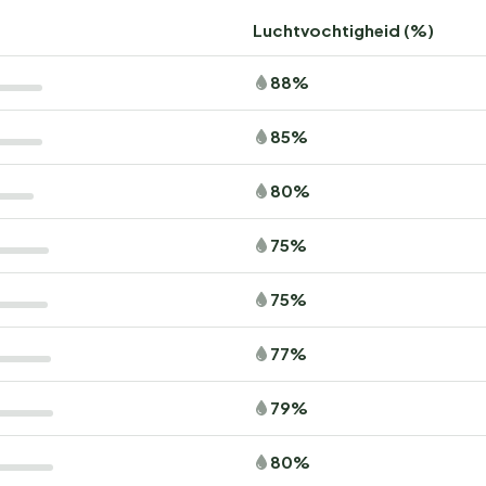
Luchtvochtigheid (%)
88%
85%
80%
75%
75%
77%
79%
80%