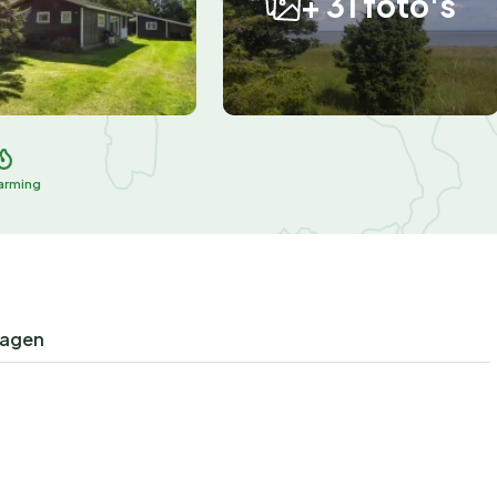
+ 31 foto's
arming
ragen