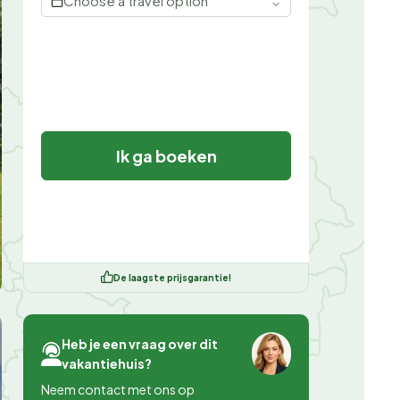
Choose a travel option
Ik ga boeken
De laagste prijsgarantie!
Heb je een vraag over dit
vakantiehuis?
Neem contact met ons op