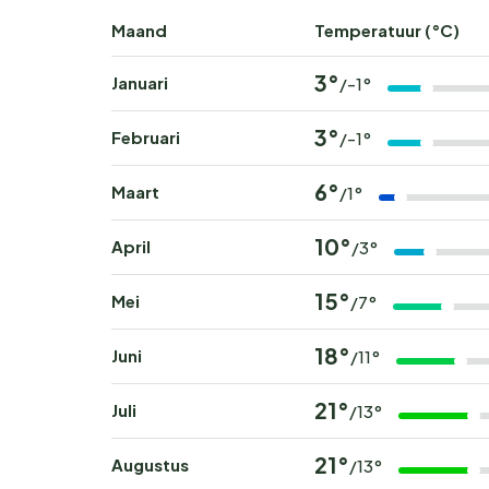
Maand
Temperatuur (°C)
3°
Januari
/-1°
3°
Februari
/-1°
6°
Maart
/1°
10°
April
/3°
15°
Mei
/7°
18°
Juni
/11°
21°
Juli
/13°
21°
Augustus
/13°