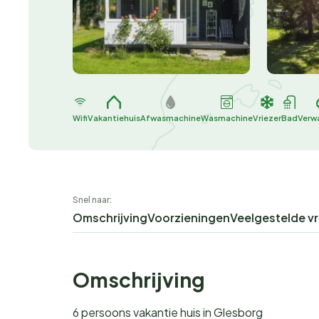
Wifi
Vakantiehuis
Afwasmachine
Wasmachine
Vriezer
Bad
Verw
Snel naar:
Omschrijving
Voorzieningen
Veelgestelde v
Omschrijving
6 persoons vakantie huis in Glesborg