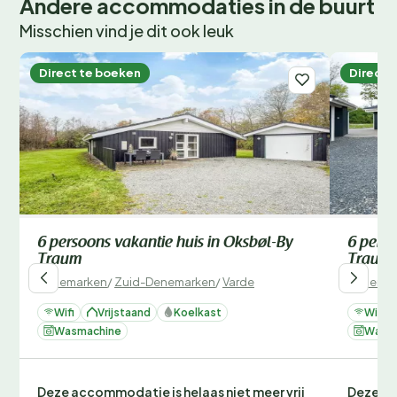
Andere accommodaties in de buurt
Misschien vind je dit ook leuk
Direct te boeken
Direct 
6 persoons vakantie huis in Oksbøl-By
6 perso
Traum
Traum
Denemarken
/
Zuid-Denemarken
/
Varde
Denemar
Wifi
Vrijstaand
Koelkast
Wifi
Wasmachine
Wasm
Deze accommodatie is helaas niet meer vrij
Deze ac