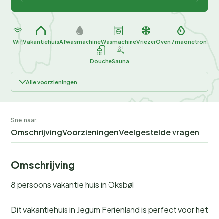
Wifi
Vakantiehuis
Afwasmachine
Wasmachine
Vriezer
Oven / magnetron
Douche
Sauna
Alle voorzieningen
Snel naar:
Omschrijving
Voorzieningen
Veelgestelde vragen
Omschrijving
8 persoons vakantie huis in Oksbøl
Dit vakantiehuis in Jegum Ferienland is perfect voor het