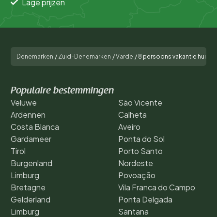
Lage prijzen
Denemarken
/
Zuid-Denemarken
/
Varde
/
8 persoons vakantie huis i
Populaire bestemmingen
Veluwe
São Vicente
Ardennen
Calheta
Costa Blanca
Aveiro
Gardameer
Ponta do Sol
Tirol
Porto Santo
Burgenland
Nordeste
Limburg
Povoação
Bretagne
Vila Franca do Campo
Gelderland
Ponta Delgada
Limburg
Santana