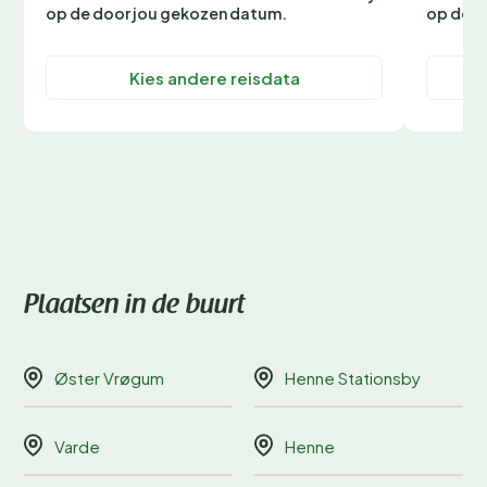
op de door jou gekozen datum.
op de d
Kies andere reisdata
Plaatsen in de buurt
Øster Vrøgum
Henne Stationsby
Varde
Henne