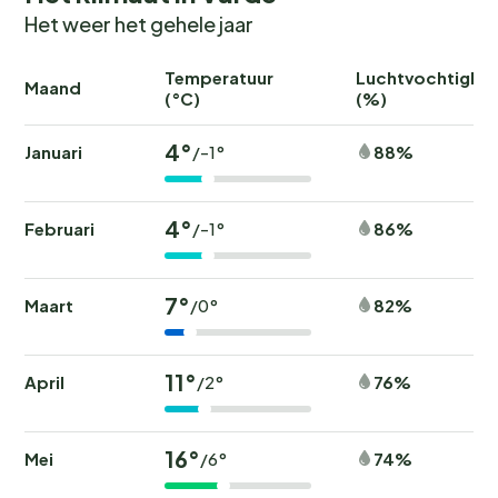
Het weer het gehele jaar
Temperatuur
Luchtvochtighei
Maand
(°C)
(%)
4°
Januari
88%
/-1°
4°
Februari
86%
/-1°
7°
Maart
82%
/0°
11°
April
76%
/2°
16°
Mei
74%
/6°