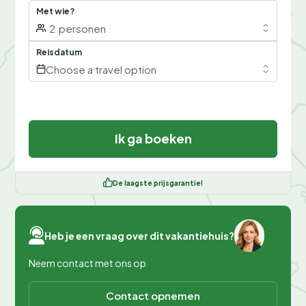
Met wie?
2
personen
Reisdatum
Choose a travel option
Ik ga boeken
De laagste prijsgarantie!
Heb je een vraag over dit vakantiehuis?
Neem contact met ons op
Contact opnemen