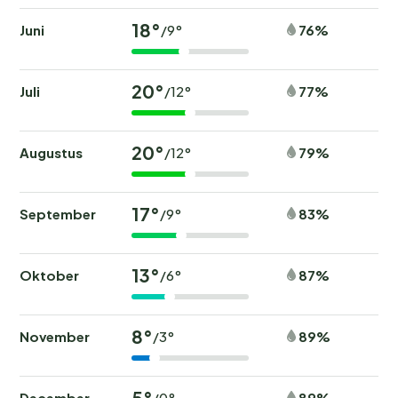
18°
Juni
76%
/9°
20°
Juli
77%
/12°
20°
Augustus
79%
/12°
17°
September
83%
/9°
13°
Oktober
87%
/6°
8°
November
89%
/3°
5°
December
89%
/0°