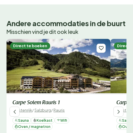
Andere accommodaties in de buurt
Misschien vind je dit ook leuk
Direct te boeken
Direct 
Carpe Solem Rauris 1
Carpe 
Oostenrijk
/
Salzburg
/
Rauris
Oostenri
Sauna
Koelkast
Wifi
Sauna
Oven / magnetron
Oven 