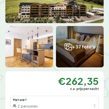
+ 37 foto's
€262,35
v.a. prijs per nacht
Met wie?
2
personen