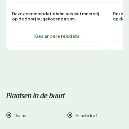
Deze accommodatie is helaas niet meer vrij
Deze ac
op de door jou gekozen datum.
op de d
Kies andere reisdata
Plaatsen in de buurt
Rauris
Hundsdorf