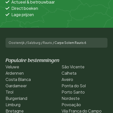
Actueel & betrouwbaar
Direct boeken
Lage prijzen
Oostenrijk
/
Salzburg
/
Rauris
/
Carpe Solem Rauris 6
Populaire bestemmingen
Veluwe
São Vicente
Ardennen
Calheta
Costa Blanca
Aveiro
Gardameer
Ponta do Sol
Tirol
Porto Santo
Burgenland
Nordeste
Limburg
Povoação
Bretagne
Vila Franca do Campo