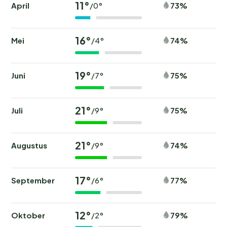
11°
April
73%
/0°
16°
Mei
74%
/4°
19°
Juni
75%
/7°
21°
Juli
75%
/9°
21°
Augustus
74%
/9°
17°
September
77%
/6°
12°
Oktober
79%
/2°