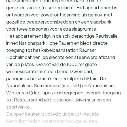
badkamers met douches en een balkon om te
genieten van de frisse berglucht. Het appartement is
ontworpen voor zowel ontspanning als gemak, met
gezellige tweepersoonsbedden en een slaapbank
voor twee personen voor extra slaapruimte.
Het appartement ligt in de schilderachtige Raurisvallei
in het Nationalpark Hohe Tauern en biedt directe
toegang tot het kabelbaanstation Rauriser
Hochalmbahnen, op slechts een steenworp afstand
van de pistes. Geniet van de 1000 m² grote
wellnessruimte met een binnenzwembad,
panoramische sauna's en een alpine daktuin. De
Nationalpark Sommercard (mei-okt) en Nationalpark
Wintercard (dec-apr) zijn inbegrepen, evenals toegang
tot Restaurant Albert, skischool, skiverhuur en een
sportwinkel.
De open keuken is volledig uitgerust met alle
benodigdheden, waaronder kookgerei, een