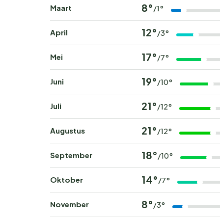
8°
Maart
/1°
12°
April
/3°
17°
Mei
/7°
19°
Juni
/10°
21°
Juli
/12°
21°
Augustus
/12°
18°
September
/10°
14°
Oktober
/7°
8°
November
/3°