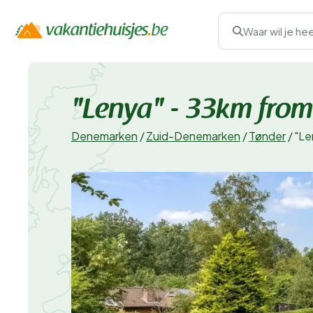
Waar wil je he
"Lenya" - 33km from
Denemarken
/
Zuid-Denemarken
/
Tønder
/
"Le