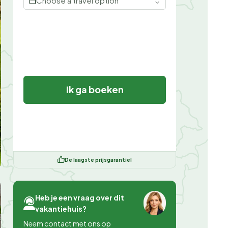
Choose a travel option
Ik ga boeken
De laagste prijsgarantie!
Heb je een vraag over dit
vakantiehuis?
Neem contact met ons op