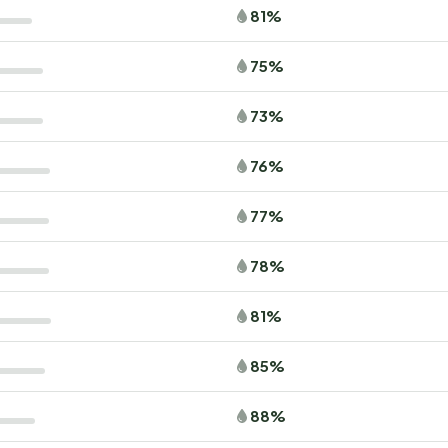
81%
75%
73%
76%
77%
78%
81%
85%
88%