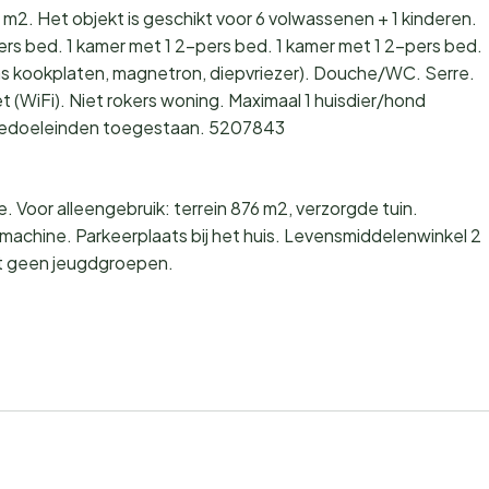
 m2. Het objekt is geschikt voor 6 volwassenen + 1 kinderen.
rs bed. 1 kamer met 1 2-pers bed. 1 kamer met 1 2-pers bed.
s kookplaten, magnetron, diepvriezer). Douche/WC. Serre.
et (WiFi). Niet rokers woning. Maximaal 1 huisdier/hond
ntiedoeleinden toegestaan. 5207843
 Voor alleengebruik: terrein 876 m2, verzorgde tuin.
smachine. Parkeerplaats bij het huis. Levensmiddelenwinkel 2
rt geen jeugdgroepen.