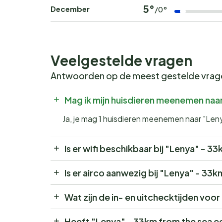
5°
December
/0°
Veelgestelde vragen
Antwoorden op de meest gestelde vra
Mag ik mijn huisdieren meenemen naa
Ja, je mag 1 huisdieren meenemen naar "Len
Is er wifi beschikbaar bij "Lenya" - 3
Is er airco aanwezig bij "Lenya" - 33
Wat zijn de in- en uitchecktijden voo
Heeft "Lenya" - 33km from the sea e