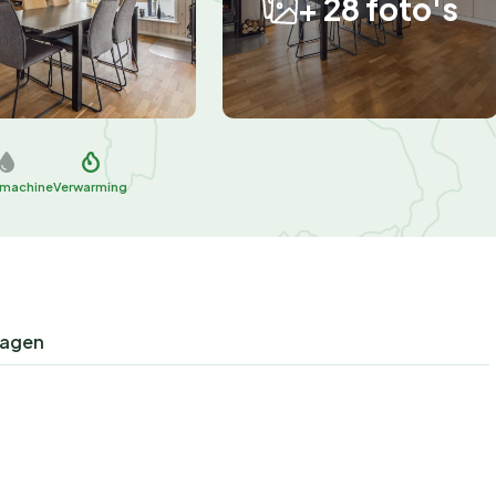
+ 28 foto's
machine
Verwarming
ragen