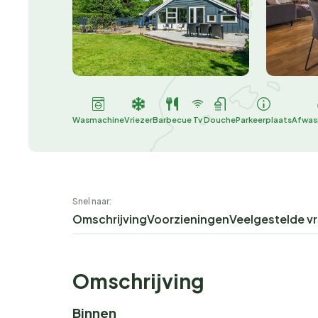
Wasmachine
Vriezer
Barbecue
Tv
Douche
Parkeerplaats
Afwas
Snel naar:
Omschrijving
Voorzieningen
Veelgestelde v
Omschrijving
Binnen