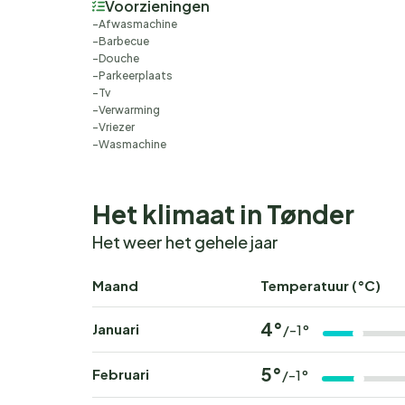
Voorzieningen
Afwasmachine
Barbecue
Douche
Parkeerplaats
Tv
Verwarming
Vriezer
Wasmachine
Het klimaat in Tønder
Het weer het gehele jaar
Maand
Temperatuur (°C)
4°
Januari
/-1°
5°
Februari
/-1°