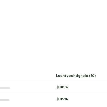
Luchtvochtigheid (%)
88%
85%