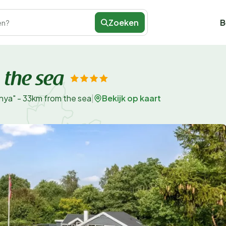
Zoeken
B
en?
 the sea
Bekijk op kaart
nya" - 33km from the sea
|