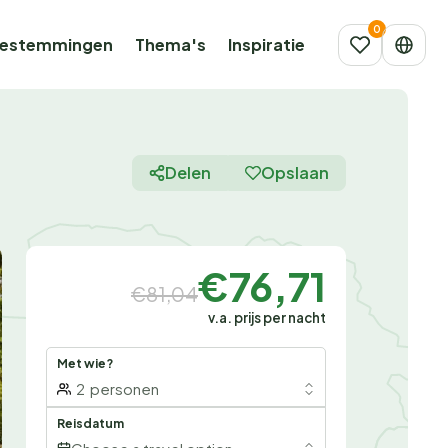
estemmingen
Thema's
Inspiratie
Delen
Opslaan
€76,71
€81,04
v.a. prijs per nacht
Met wie?
2
personen
Reisdatum