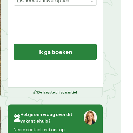
Choose a travel option
Ik ga boeken
De laagste prijsgarantie!
Heb je een vraag over dit
vakantiehuis?
Neem contact met ons op