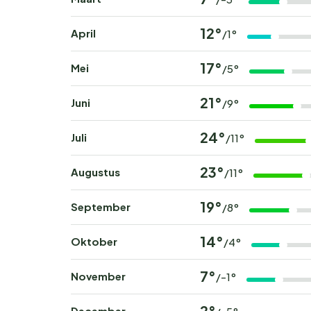
12°
April
/1°
17°
Mei
/5°
21°
Juni
/9°
24°
Juli
/11°
23°
Augustus
/11°
19°
September
/8°
14°
Oktober
/4°
7°
November
/-1°
2°
December