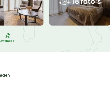
+ 18 foto's
e
Zwembad
ragen