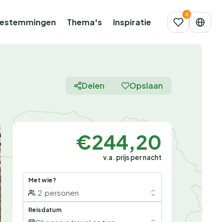
estemmingen
Thema's
Inspiratie
Delen
Opslaan
€244,20
v.a. prijs per nacht
Met wie?
2
personen
Reisdatum