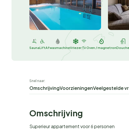
Sauna
Lift
Afwasmachine
Vriezer
Tv
Oven / magnetron
Douch
Snel naar:
Omschrijving
Voorzieningen
Veelgestelde v
Omschrijving
Superieur appartement voor 6 personen