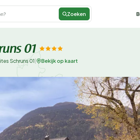
Zoeken
B
en?
runs 01
Bekijk op kaart
tes Schruns 01
|