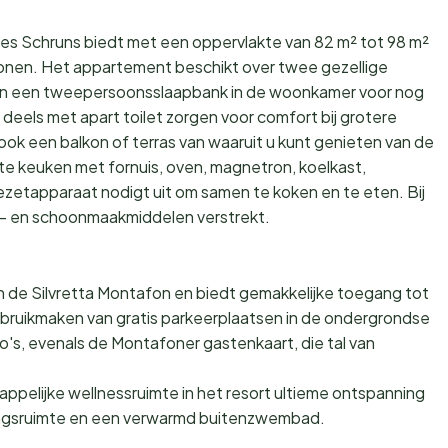
es Schruns biedt met een oppervlakte van 82 m² tot 98 m²
onen. Het appartement beschikt over twee gezellige
en een tweepersoonsslaapbank in de woonkamer voor nog
els met apart toilet zorgen voor comfort bij grotere
k een balkon of terras van waaruit u kunt genieten van de
te keuken met fornuis, oven, magnetron, koelkast,
ezetapparaat nodigt uit om samen te koken en te eten. Bij
s- en schoonmaakmiddelen verstrekt.
 de Silvretta Montafon en biedt gemakkelijke toegang tot
gebruikmaken van gratis parkeerplaatsen in de ondergrondse
's, evenals de Montafoner gastenkaart, die tal van
pelijke wellnessruimte in het resort ultieme ontspanning
ngsruimte en een verwarmd buitenzwembad.