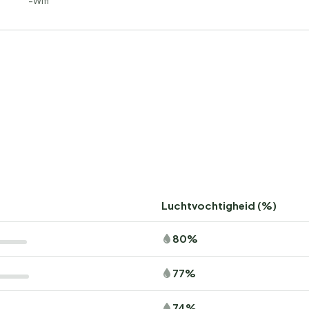
Wifi
Luchtvochtigheid (%)
80%
77%
74%