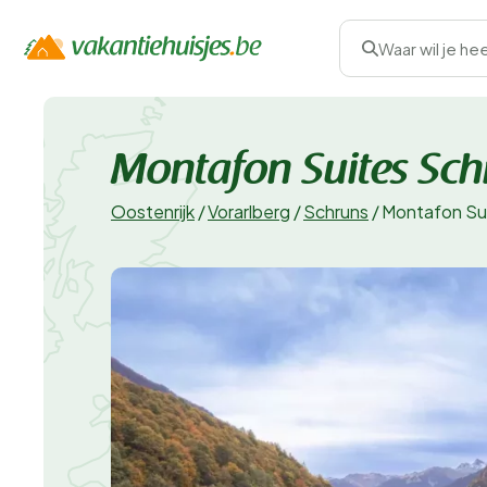
Waar wil je he
Montafon Suites Sch
Oostenrijk
/
Vorarlberg
/
Schruns
/
Montafon Sui