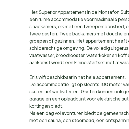
Het Superior Appartement in de Montafon Suit
een ruime accommodatie voor maximaal 6 pers
slaapkamers, elk met een tweepersoonsbed, 
twee gasten. Twee badkamers met douche en de
groepen of gezinnen. Het appartement heeft oo
schilderachtige omgeving. De volledig uitgerus
vaatwasser, broodrooster, waterkoker en koffi
aankomst wordt een kleine startset met afwa
Er is wifi beschikbaar in het hele appartement.
De accommodatie ligt op slechts 100 meter van
ski- en fietsactiviteiten. Gasten kunnen ook 
garage en een oplaadpunt voor elektrische auto
kortingen biedt.
Na een dag vol avonturen biedt de gemeenschap
met een sauna, een stoombad, een ontspanni