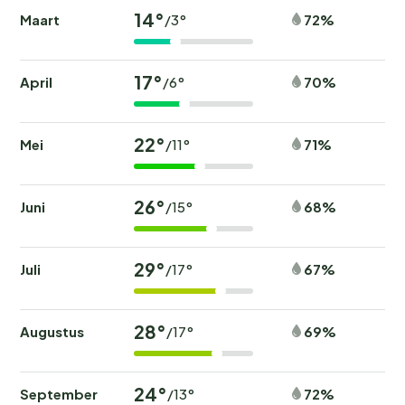
14°
Maart
72%
/3°
17°
April
70%
/6°
22°
Mei
71%
/11°
26°
Juni
68%
/15°
29°
Juli
67%
/17°
28°
Augustus
69%
/17°
24°
September
72%
/13°