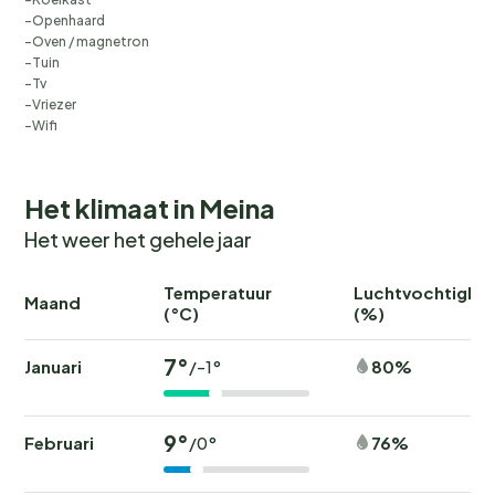
Openhaard
Oven / magnetron
Tuin
Tv
Vriezer
Wifi
Het klimaat in Meina
Het weer het gehele jaar
Temperatuur
Luchtvochtighei
Maand
(°C)
(%)
7°
Januari
80%
/-1°
9°
Februari
76%
/0°