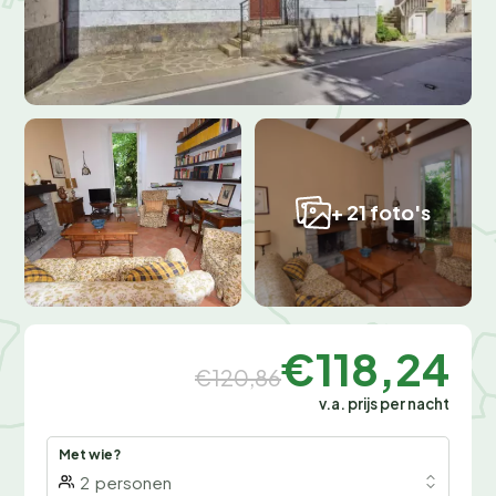
+ 21 foto's
€118,24
€120,86
v.a. prijs per nacht
Met wie?
2
personen