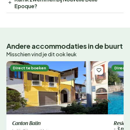
Epoque?
Andere accommodaties in de buurt
Misschien vind je dit ook leuk
Direct te boeken
Direct 
Canton Balin
Reside
- 3 pers