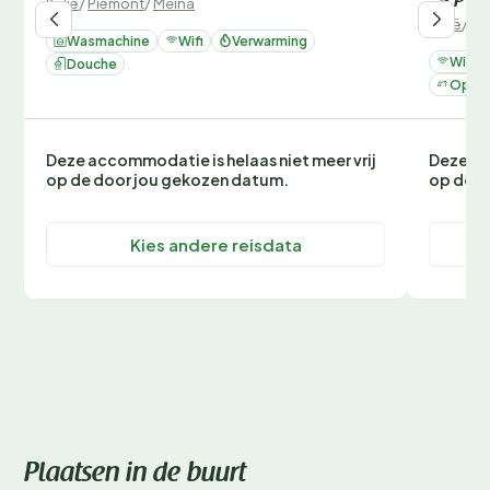
Italië
/
Piëmont
/
Meina
Italië
/
Pi
Wasmachine
Wifi
Verwarming
Wifi
Douche
Op ee
Deze accommodatie is helaas niet meer vrij
Deze ac
op de door jou gekozen datum.
op de d
Kies andere reisdata
Plaatsen in de buurt