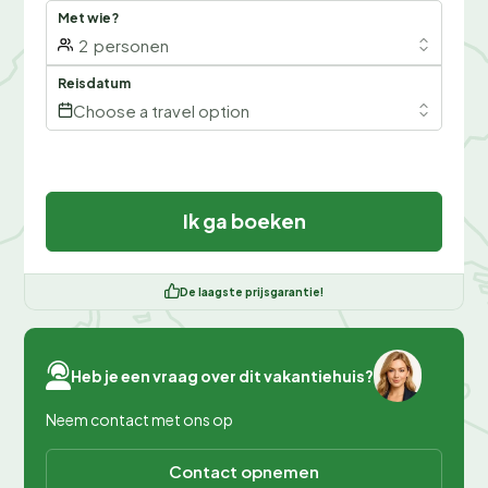
Met wie?
2
personen
Reisdatum
Choose a travel option
Ik ga boeken
De laagste prijsgarantie!
Heb je een vraag over dit vakantiehuis?
Neem contact met ons op
Contact opnemen