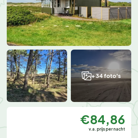
+ 34 foto's
€84,86
v.a. prijs per nacht