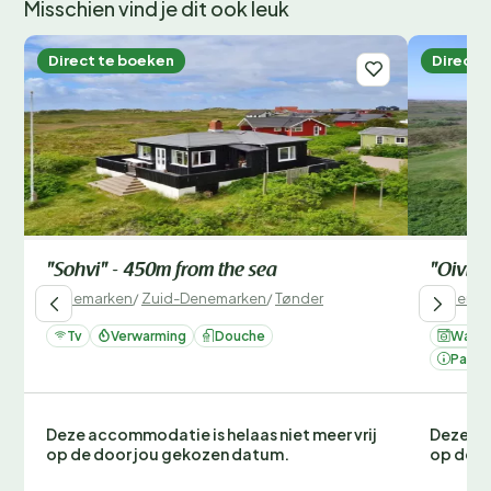
Misschien vind je dit ook leuk
Direct te boeken
Direct 
"Sohvi" - 450m from the sea
"Oivi" 
Denemarken
/
Zuid-Denemarken
/
Tønder
Denemar
Tv
Verwarming
Douche
Wasm
Parke
Deze accommodatie is helaas niet meer vrij
Deze ac
op de door jou gekozen datum.
op de d