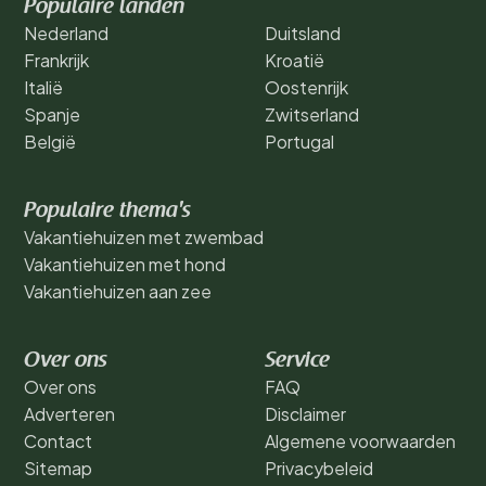
Populaire landen
Nederland
Duitsland
Frankrijk
Kroatië
Italië
Oostenrijk
Spanje
Zwitserland
België
Portugal
Populaire thema's
Vakantiehuizen met zwembad
Vakantiehuizen met hond
Vakantiehuizen aan zee
Over ons
Service
Over ons
FAQ
Adverteren
Disclaimer
Contact
Algemene voorwaarden
Sitemap
Privacybeleid