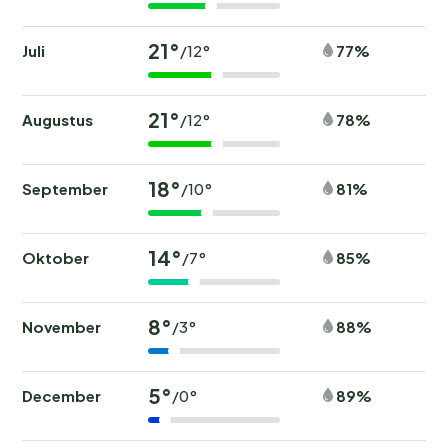
21°
Juli
77%
/12°
21°
Augustus
78%
/12°
18°
September
81%
/10°
14°
Oktober
85%
/7°
8°
November
88%
/3°
5°
December
89%
/0°