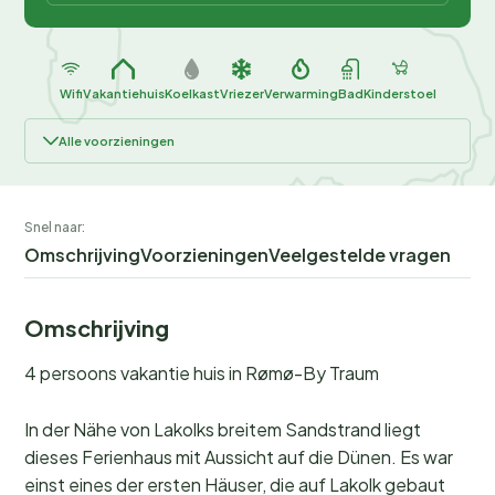
Wifi
Vakantiehuis
Koelkast
Vriezer
Verwarming
Bad
Kinderstoel
Alle voorzieningen
Snel naar:
Omschrijving
Voorzieningen
Veelgestelde vragen
Omschrijving
4 persoons vakantie huis in Rømø-By Traum
In der Nähe von Lakolks breitem Sandstrand liegt
dieses Ferienhaus mit Aussicht auf die Dünen. Es war
einst eines der ersten Häuser, die auf Lakolk gebaut