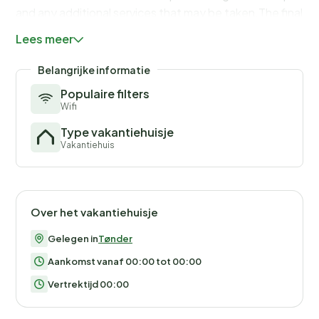
and any additional services that may be taken.The final a
readings, actual usage of extra services, and any remainin
Lees meer
balance will be refunded within 21 days after checkout.Th
you would anyways pay for, ensuring a seamless stay and
Belangrijke informatie
check-out experience.
Populaire filters
Wifi
Type vakantiehuisje
Vakantiehuis
Over het vakantiehuisje
Gelegen in
Tønder
Aankomst vanaf 00:00 tot 00:00
Vertrektijd 00:00