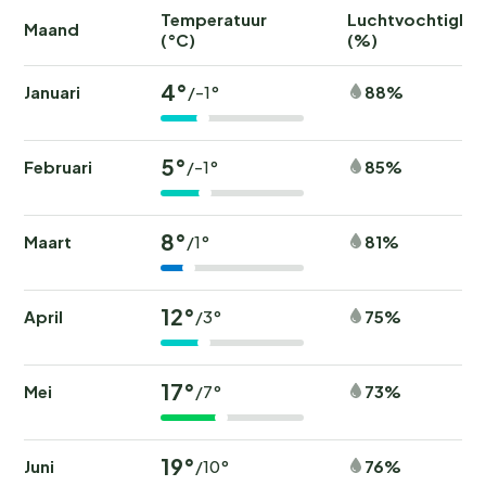
Temperatuur
Luchtvochtighei
Maand
(°C)
(%)
4°
Januari
88%
/-1°
5°
Februari
85%
/-1°
8°
Maart
81%
/1°
12°
April
75%
/3°
17°
Mei
73%
/7°
19°
Juni
76%
/10°