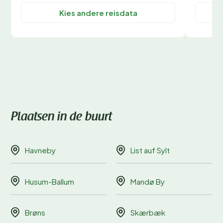
Kies andere reisdata
Plaatsen in de buurt
Havneby
List auf Sylt
Husum-Ballum
Mandø By
Brøns
Skærbæk