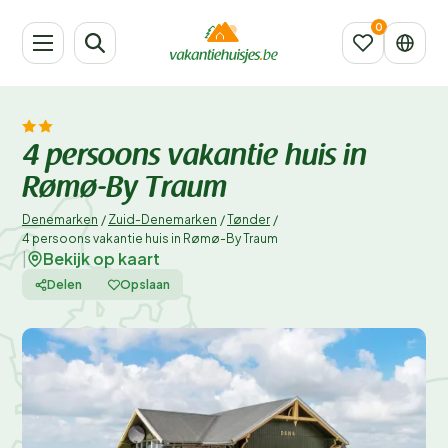
4 persoons vakantie huis in
Rømø-By Traum
Denemarken
/
Zuid-Denemarken
/
Tønder
/
4 persoons vakantie huis in Rømø-By Traum
Bekijk op kaart
|
Delen
Opslaan