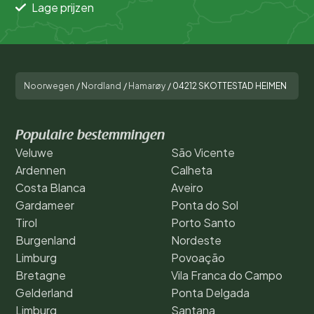
Lage prijzen
Noorwegen
/
Nordland
/
Hamarøy
/
04212 SKOTTESTAD HEIMEN
Populaire bestemmingen
Veluwe
São Vicente
Ardennen
Calheta
Costa Blanca
Aveiro
Gardameer
Ponta do Sol
Tirol
Porto Santo
Burgenland
Nordeste
Limburg
Povoação
Bretagne
Vila Franca do Campo
Gelderland
Ponta Delgada
Limburg
Santana