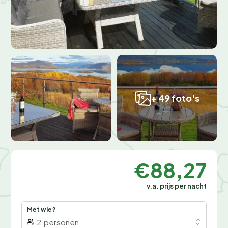
+ 49 foto's
€88,27
v.a. prijs per nacht
Met wie?
2
personen