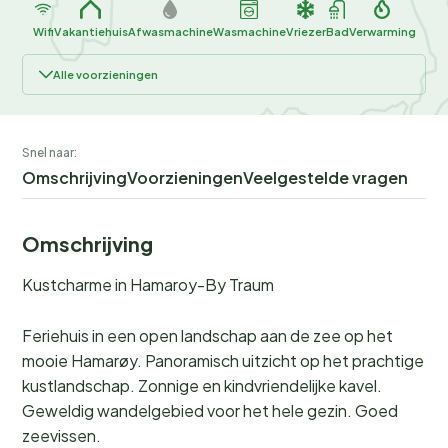
Wifi
Vakantiehuis
Afwasmachine
Wasmachine
Vriezer
Bad
Verwarming
Alle voorzieningen
Snel naar:
Omschrijving
Voorzieningen
Veelgestelde vragen
Omschrijving
Kustcharme in Hamaroy-By Traum
Feriehuis in een open landschap aan de zee op het
mooie Hamarøy. Panoramisch uitzicht op het prachtige
kustlandschap. Zonnige en kindvriendelijke kavel.
Geweldig wandelgebied voor het hele gezin. Goed
zeevissen.