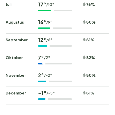
17°
Juli
76%
/10°
16°
Augustus
80%
/9°
12°
September
81%
/6°
7°
Oktober
82%
/2°
2°
November
80%
/-2°
-1°
December
81%
/-5°