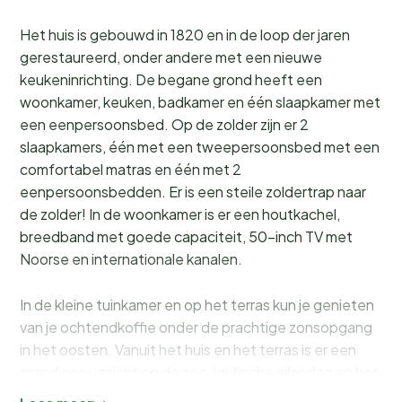
Het huis is gebouwd in 1820 en in de loop der jaren
gerestaureerd, onder andere met een nieuwe
keukeninrichting. De begane grond heeft een
woonkamer, keuken, badkamer en één slaapkamer met
een eenpersoonsbed. Op de zolder zijn er 2
slaapkamers, één met een tweepersoonsbed met een
comfortabel matras en één met 2
eenpersoonsbedden. Er is een steile zoldertrap naar
de zolder! In de woonkamer is er een houtkachel,
breedband met goede capaciteit, 50-inch TV met
Noorse en internationale kanalen.
In de kleine tuinkamer en op het terras kun je genieten
van je ochtendkoffie onder de prachtige zonsopgang
in het oosten. Vanuit het huis en het terras is er een
grandioos uitzicht op de zee, idyllische eilanden en het
berglandschap in het oosten. Het is 200 m naar de