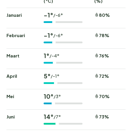
(°C)
(%)
-1°
Januari
80%
/-6°
-1°
Februari
78%
/-6°
1°
Maart
76%
/-4°
5°
April
72%
/-1°
10°
Mei
70%
/3°
14°
Juni
73%
/7°