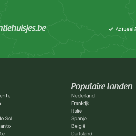
tiehuisjes.be
Actueel 
Populaire landen
cente
Nederland
a
Frankrijk
Italië
o Sol
Spanje
Santo
België
te
Duitsland