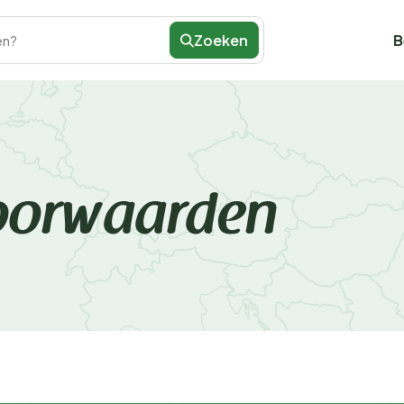
Zoeken
B
en?
oorwaarden