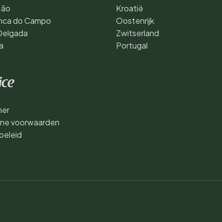
ção
Kroatië
anca do Campo
Oostenrijk
Delgada
Zwitserland
a
Portugal
ice
mer
ne voorwaarden
beleid