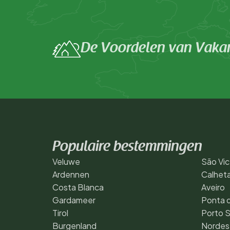
De Voordelen van Vakan
Populaire bestemmingen
Veluwe
São Vi
Ardennen
Calhet
Costa Blanca
Aveiro
Gardameer
Ponta d
Tirol
Porto 
Burgenland
Nordes