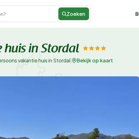
Zoeken
B
en?
 huis in Stordal
Bekijk op kaart
ersoons vakantie huis in Stordal
|