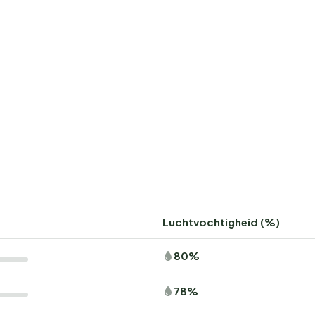
Luchtvochtigheid (%)
80%
78%