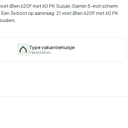
21 voet Øien 620F met 60 PK Suzuki, Garmin 5-inch scherm:
 Een 3e boot op aanvraag: 21 voet Øien 620F met 60 PK
houders.
Type vakantiehuisje
Vakantiehuis