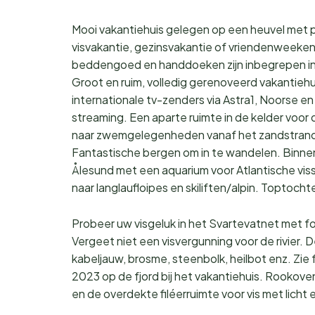
Mooi vakantiehuis gelegen op een heuvel met p
visvakantie, gezinsvakantie of vriendenweeken
beddengoed en handdoeken zijn inbegrepen in 
Groot en ruim, volledig gerenoveerd vakantieh
internationale tv-zenders via Astra1, Noorse en
streaming. Een aparte ruimte in de kelder voor 
naar zwemgelegenheden vanaf het zandstrand, 
Fantastische bergen om in te wandelen. Binnen 1
Ålesund met een aquarium voor Atlantische visse
naar langlaufloipes en skiliften/alpin. Toptocht
Probeer uw visgeluk in het Svartevatnet met f
Vergeet niet een visvergunning voor de rivier. De S
kabeljauw, brosme, steenbolk, heilbot enz. Zie 
2023 op de fjord bij het vakantiehuis. Rookove
en de overdekte filéerruimte voor vis met licht