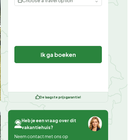
Choose a travel option
Ik ga boeken
De laagste prijsgarantie!
Heb je een vraag over dit
vakantiehuis?
Neem contact met ons op