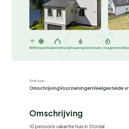
Wifi
Vriezer
Vakantiehuis
Afwasmachine
Oven / magnetron
Was
Snel naar:
Omschrijving
Voorzieningen
Veelgestelde v
Omschrijving
10 persoons vakantie huis in Stordal