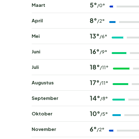
5°
Maart
/0°
8°
April
/2°
13°
Mei
/6°
16°
Juni
/9°
18°
Juli
/11°
17°
Augustus
/11°
14°
September
/8°
10°
Oktober
/5°
6°
November
/2°