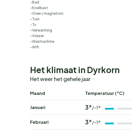
Bad
Koelkast
Oven / magnetron
Tuin
Tv
Verwarming
Vriezer
Wasmachine
Wifi
Het klimaat in Dyrkorn
Het weer het gehele jaar
Maand
Temperatuur (°C)
3°
Januari
/-1°
3°
Februari
/-1°