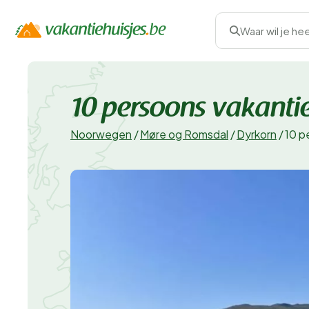
Waar wil je he
10 persoons vakantie
Noorwegen
/
Møre og Romsdal
/
Dyrkorn
/
10 p