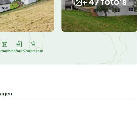
+ 47 foto's
machine
Bad
Kinderstoel
ragen