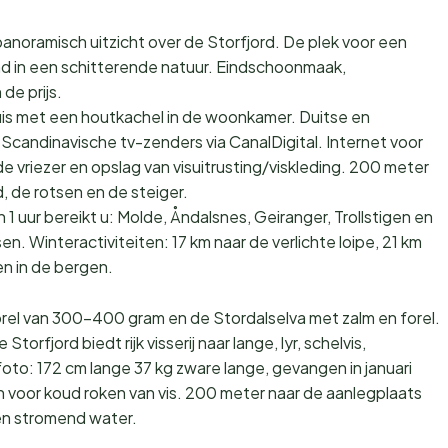
anoramisch uitzicht over de Storfjord. De plek voor een
d in een schitterende natuur. Eindschoonmaak,
de prijs.
uis met een houtkachel in de woonkamer. Duitse en
 Scandinavische tv-zenders via CanalDigital. Internet voor
de vriezer en opslag van visuitrusting/viskleding. 200 meter
de rotsen en de steiger.
 uur bereikt u: Molde, Åndalsnes, Geiranger, Trollstigen en
n. Winteractiviteiten: 17 km naar de verlichte loipe, 21 km
en in de bergen.
orel van 300-400 gram en de Stordalselva met zalm en forel.
torfjord biedt rijk visserij naar lange, lyr, schelvis,
foto: 172 cm lange 37 kg zware lange, gevangen in januari
n voor koud roken van vis. 200 meter naar de aanlegplaats
 en stromend water.