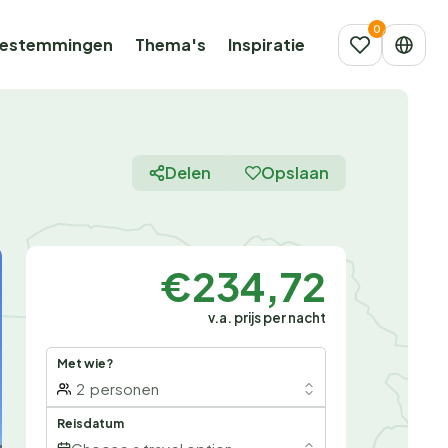
estemmingen
Thema's
Inspiratie
Delen
Opslaan
€234,72
v.a. prijs per nacht
Met wie?
2
personen
Reisdatum