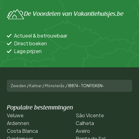
De Voordelen van Vakantiehuisjes.be
Actueel & betrouwbaar
Direct boeken
Lage prijzen
Zweden
/
Kalmar
/
Mönsterås
/
18874- TONFISKEN-
Populaire bestemmingen
Veluwe
São Vicente
Ardennen
Calheta
Costa Blanca
Aveiro
Gardameer
Ponta do Sol