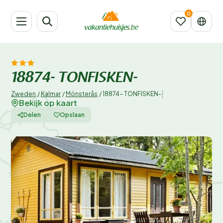
18874- TONFISKEN-
|
Zweden
/
Kalmar
/
Mönsterås
/
18874- TONFISKEN-
Bekijk op kaart
Delen
Opslaan