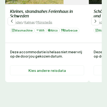
Kleines, strandnahes Ferienhaus in
Schönes
Schweden
und Gri
Zweden
/
Kalmar
/
Mönsterås
Zweden
Wasmachine
Wifi
Airco
Barbecue
Wasm
Deze accommodatie is helaas niet meer vrij
Deze ac
op de door jou gekozen datum.
op de d
Kies andere reisdata