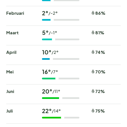
2°
Februari
86%
/-2°
5°
Maart
81%
/-1°
10°
April
74%
/2°
16°
Mei
70%
/7°
20°
Juni
72%
/11°
22°
Juli
75%
/14°