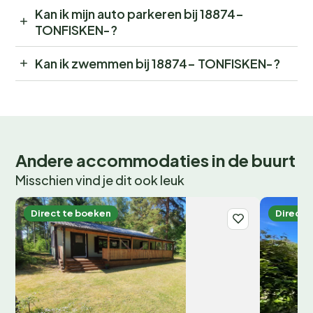
Kan ik mijn auto parkeren bij 18874-
TONFISKEN-?
Kan ik zwemmen bij 18874- TONFISKEN-?
Andere accommodaties in de buurt
Misschien vind je dit ook leuk
Direct te boeken
Direct 