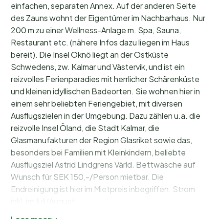
einfachen, separaten Annex. Auf der anderen Seite
des Zauns wohnt der Eigentümer im Nachbarhaus. Nur
200 m zu einer Wellness-Anlage m. Spa, Sauna,
Restaurant etc. (nähere Infos dazu liegen im Haus
bereit). Die Insel Oknö liegt an der Ostküste
Schwedens, zw. Kalmar und Västervik, und ist ein
reizvolles Ferienparadies mit herrlicher Schärenküste
und kleinen idyllischen Badeorten. Sie wohnen hier in
einem sehr beliebten Feriengebiet, mit diversen
Ausflugszielen in der Umgebung. Dazu zählen u.a. die
reizvolle Insel Öland, die Stadt Kalmar, die
Glasmanufakturen der Region Glasriket sowie das,
besonders bei Familien mit Kleinkindern, beliebte
Ausflugsziel Astrid Lindgrens Värld. Bettwäsche auf
Wunsch für SEK 150,-/Person mietbar. Die
Endreinigung ist hier im Mietpreis inbegriffen. Strom
inkl. im Juli/August.