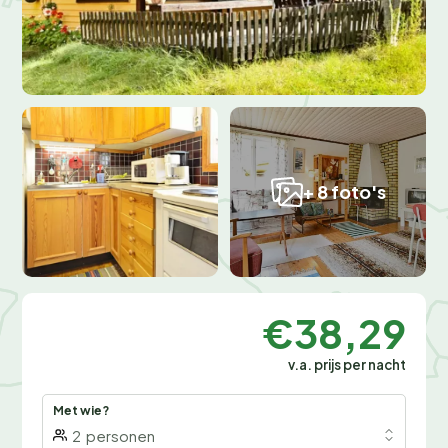
+ 8 foto's
€38,29
v.a. prijs per nacht
Met wie?
2
personen