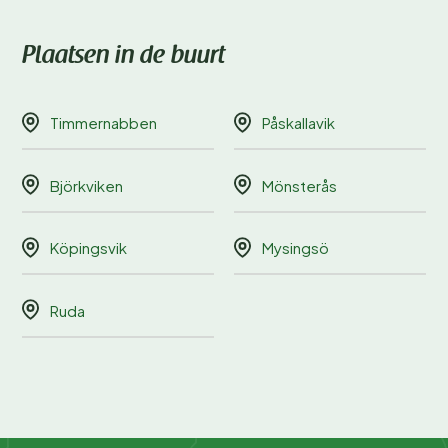
Plaatsen in de buurt
Timmernabben
Påskallavik
Björkviken
Mönsterås
Köpingsvik
Mysingsö
Ruda