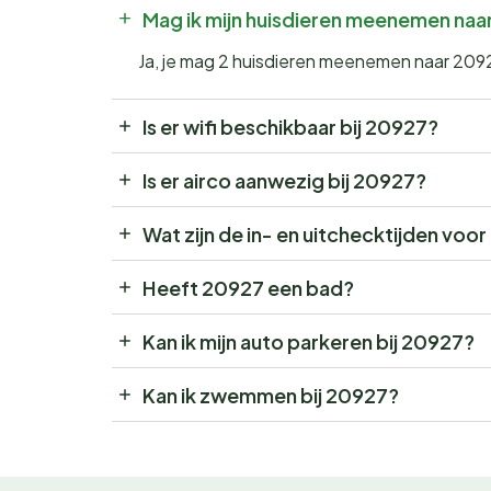
Mag ik mijn huisdieren meenemen na
Ja, je mag 2 huisdieren meenemen naar 209
Is er wifi beschikbaar bij 20927?
Is er airco aanwezig bij 20927?
Wat zijn de in- en uitchecktijden voo
Heeft 20927 een bad?
Kan ik mijn auto parkeren bij 20927?
Kan ik zwemmen bij 20927?