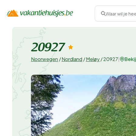
Waar wil je he
20927
Beki
Noorwegen
/
Nordland
/
Meløy
/
20927
|