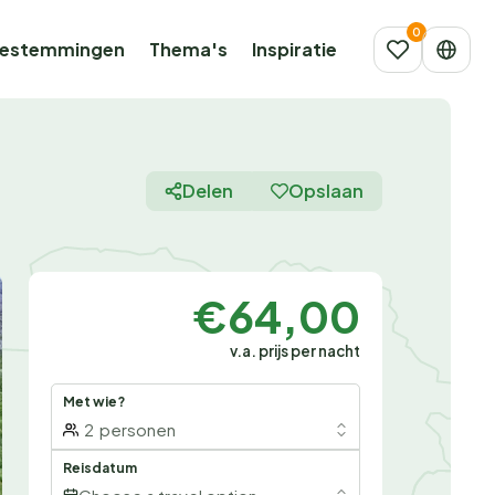
estemmingen
Thema's
Inspiratie
Delen
Opslaan
€64,00
v.a. prijs per nacht
Met wie?
2
personen
Reisdatum