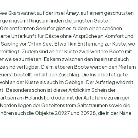
See Skarsvatnet auf der Insel Åmøy, auf einem geschützten
rge ringsum! Ringsum finden die jüngsten Gäste
100 m entfernten Seeufer gibt es zudem einen schönen
swerte Unterkunft für Gäste ohne Ansprüche an Komfort und
Saibling vor Ort im See. Etwa 1 km Entfernung zur Küste, wo
ereitliegt. Zudem sind an der Küste zwei weitere Boote mit
nweise zu mieten. Es kann zwischen den Inseln und auch
ze sind verfügbar. Die mietbaren Boote werden den Mietern
erst bestellt, erhält den Zuschlag. Die Insel bietet gute
ohl an der Küste als auch im Gebirge. Der Aufstieg wird mit
nt. Besonders schön ist dieser Anblick im Schein der
rtisen am Holandsfjord oder mit der Autofähre zu einigen
im Norden liegen der Gezeitenstrom Saltstraumen sowie die
ören auch die Objekte 20927 und 20928, die in der Nähe