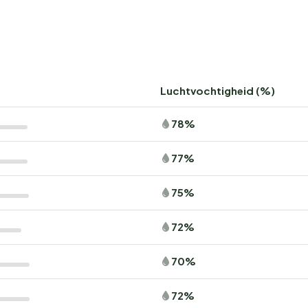
Luchtvochtigheid (%)
78%
77%
75%
72%
70%
72%