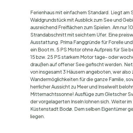
Ferienhaus mit einfachem Standard. Liegt am 
Waldgrundstück mit Ausblick zum See und Gebi
ausreichend Freiflächen zum Spielen. Am nur 
Strandabschnitt mit seichtem Ufer. Eine prei
Ausstattung. Prima Fanggründe für Forelle und 
ein Boot m. 5 PS Motor ohne Aufpreis für Sie b
15 bzw. 25 PS starkem Motor tage- oder woche
draußen auf offener See gefischt werden. Net
von insgesamt 3 Häusern angeboten, wer also zu
Wandermöglichkeiten für die ganze Familie, sow
herrlicher Aussicht zu Meer und Inselwelt beloh
Mitternachtssonne! Ausflüge zum Gletscher Sva
der vorgelagerten Inseln lohnen sich. Weiter 
Küstenstadt Bodø. Dem selben Eigentümer geh
liegen.