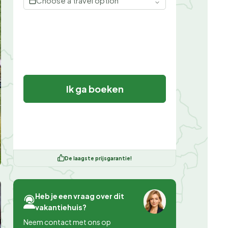
Choose a travel option
Ik ga boeken
De laagste prijsgarantie!
Heb je een vraag over dit
vakantiehuis?
Neem contact met ons op