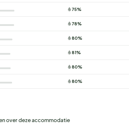
75%
78%
80%
81%
80%
80%
gen over deze accommodatie