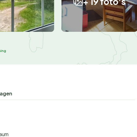
+ 19 foto's
ming
ragen
raum