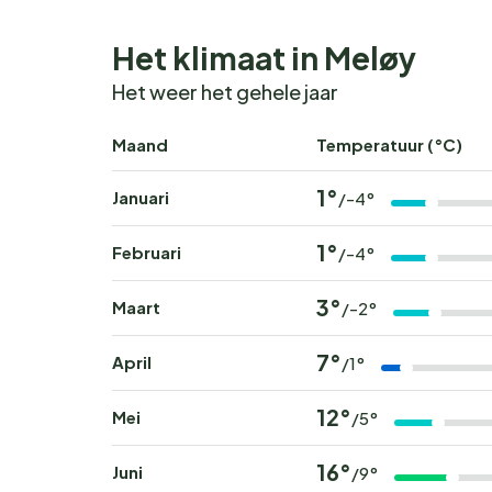
Het klimaat in Meløy
Het weer het gehele jaar
Maand
Temperatuur (°C)
1°
Januari
/-4°
1°
Februari
/-4°
3°
Maart
/-2°
7°
April
/1°
12°
Mei
/5°
16°
Juni
/9°