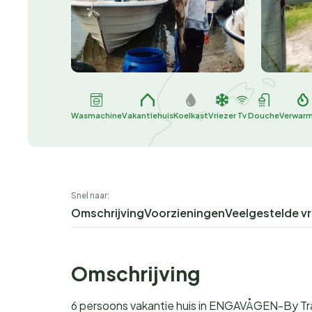
Wasmachine
Vakantiehuis
Koelkast
Vriezer
Tv
Douche
Verwar
Snel naar:
Omschrijving
Voorzieningen
Veelgestelde v
Omschrijving
6 persoons vakantie huis in ENGAVÅGEN-By T