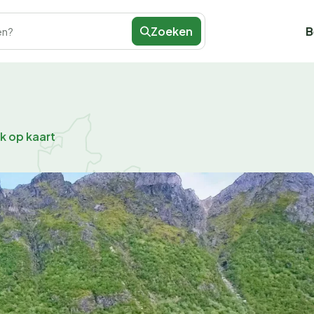
Zoeken
B
en?
jk op kaart