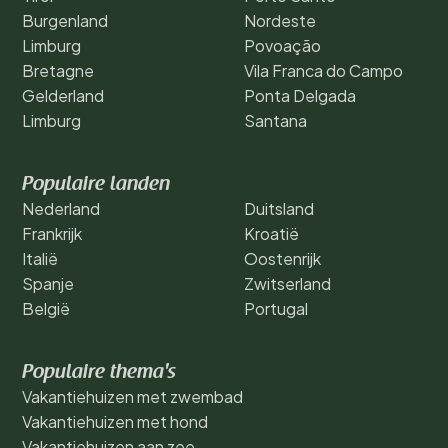
Burgenland
Nordeste
Limburg
Povoação
Bretagne
Vila Franca do Campo
Gelderland
Ponta Delgada
Limburg
Santana
Populaire landen
Nederland
Duitsland
Frankrijk
Kroatië
Italië
Oostenrijk
Spanje
Zwitserland
België
Portugal
Populaire thema's
Vakantiehuizen met zwembad
Vakantiehuizen met hond
Vakantiehuizen aan zee