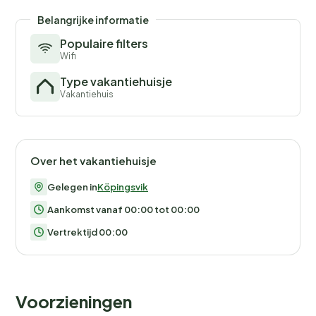
Hier gibt es auch Sehenswürdigkeiten wie das Schloss
Belangrijke informatie
Solliden und die Burgruine Borgholm. Keine
Populaire filters
Vermietung an Jugend- oder Handwerkergruppen
Wifi
erwünscht! Herzlich willkommen in einem gemütlichen
Type vakantiehuisje
Ferienhaus im Herzen von Öland.
Vakantiehuis
Over het vakantiehuisje
Gelegen in
Köpingsvik
Aankomst vanaf 00:00 tot 00:00
Vertrektijd 00:00
Voorzieningen