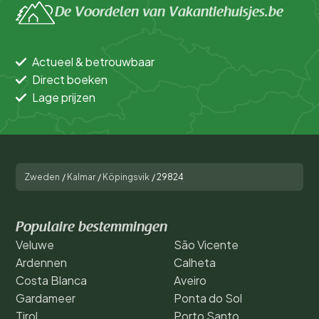
De Voordelen van Vakantiehuisjes.be
Actueel & betrouwbaar
Direct boeken
Lage prijzen
Zweden
/
Kalmar
/
Köpingsvik
/
29824
Populaire bestemmingen
Veluwe
São Vicente
Ardennen
Calheta
Costa Blanca
Aveiro
Gardameer
Ponta do Sol
Tirol
Porto Santo