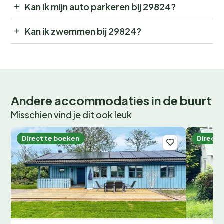
Kan ik mijn auto parkeren bij 29824?
Kan ik zwemmen bij 29824?
Andere accommodaties in de buurt
Misschien vind je dit ook leuk
Direct te boeken
Direct 