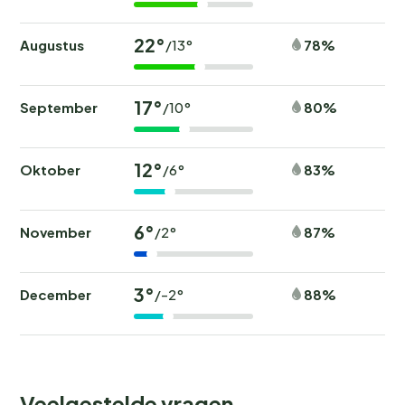
22°
Augustus
78%
/13°
17°
September
80%
/10°
12°
Oktober
83%
/6°
6°
November
87%
/2°
3°
December
88%
/-2°
Veelgestelde vragen