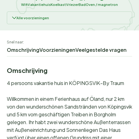
Wifi
Vakantiehuis
Koelkast
Vriezer
Bad
Oven / magnetron
Alle voorzieningen
Snel naar:
Omschrijving
Voorzieningen
Veelgestelde vragen
Omschrijving
4 persoons vakantie huis in KÖPINGSVIK-By Traum
Willkommen in einem Ferienhaus auf Öland, nur 2 km
von den wunderschönen Sandstränden von Köpingsvik
und 5 km vom geschäftigen Treiben in Borgholm
gelegen. Ihr habt zwei wunderschöne Außenterrassen
mit Außeneinrichtung und Sonnenliegen Das Haus
verfügt über einen offenen Grundriss mit einer