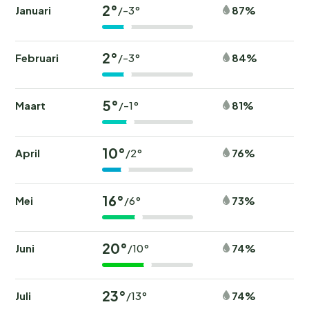
2°
Januari
87%
/-3°
2°
Februari
84%
/-3°
5°
Maart
81%
/-1°
10°
April
76%
/2°
16°
Mei
73%
/6°
20°
Juni
74%
/10°
23°
Juli
74%
/13°