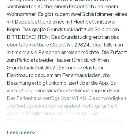
kombinierten Küche, einem Essbereich und einem
Wohnzimmer. Es gibt zudem zwei Schlafzimmer; eines
mit Doppelbett und eines mit Hochbett mit zwei
Kojen. Das große Grundstück lädt zum Spielen ein.
BITTE BEACHTEN: Das Grundstück grenzt an das
ebenfalls mietbare Objekt Nr. 29824, ideal falls man
mit mehr als 4 Personen anreisen möchte. Die Zufahrt
zum Parkplatz beider Häuser führt durch Ihren
Grundstücksteil. Ab 2026 können Gäste ihr
Elektroauto bequem am Ferienhaus laden, die
Bezahlung erfolgt unkompliziert über die App. Es
verfügt über eine klimatisierte Klimaanlage im Haus.
Das Ferienhaus verfügt über WLAN, Geschwindigkeit
und Verfügbarkeit können jedoch nicht garantiert
werden. Es gibt einen schönen Rad- und
Fußgängerweg nach Borgholm. In Borgholm können
Sie das große Angebot an Restaurants,
Lees meer
Einkaufsmöglichkeiten und Veranstaltungen genießen.