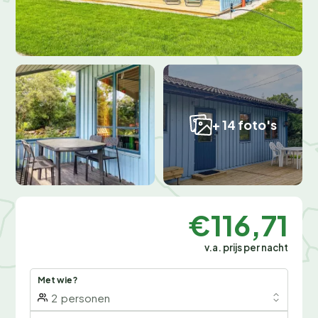
+ 14 foto's
€116,71
v.a. prijs per nacht
Met wie?
2
personen