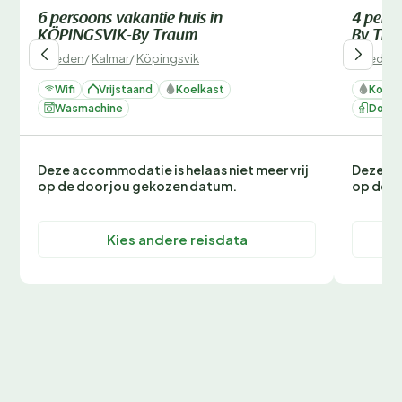
6 persoons vakantie huis in
4 perso
KÖPINGSVIK-By Traum
By Tra
Zweden
/
Kalmar
/
Köpingsvik
Zweden
Wifi
Vrijstaand
Koelkast
Koelk
Wasmachine
Douc
Deze accommodatie is helaas niet meer vrij
Deze ac
op de door jou gekozen datum.
op de d
Kies andere reisdata