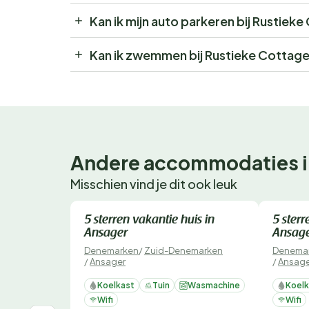
Kan ik mijn auto parkeren bij Rustiek
Kan ik zwemmen bij Rustieke Cottage
Andere accommodaties i
Misschien vind je dit ook leuk
Direct te boeken
Direct 
5 sterren vakantie huis in
5 sterr
Ansager
Ansag
Denemarken
/
Zuid-Denemarken
Denema
/
Ansager
/
Ansage
Koelkast
Tuin
Wasmachine
Koelk
Wifi
Wifi