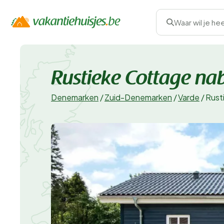
Waar wil je he
Rustieke Cottage na
Denemarken
/
Zuid-Denemarken
/
Varde
/
Rust