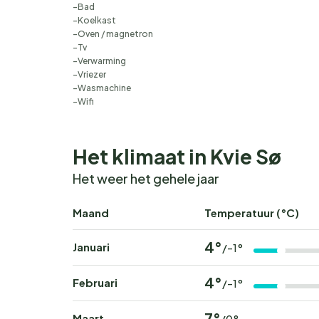
Bad
Koelkast
Oven / magnetron
Tv
Verwarming
Vriezer
Wasmachine
Wifi
Het klimaat in Kvie Sø
Het weer het gehele jaar
Maand
Temperatuur (°C)
4°
Januari
/-1°
4°
Februari
/-1°
7°
Maart
/0°