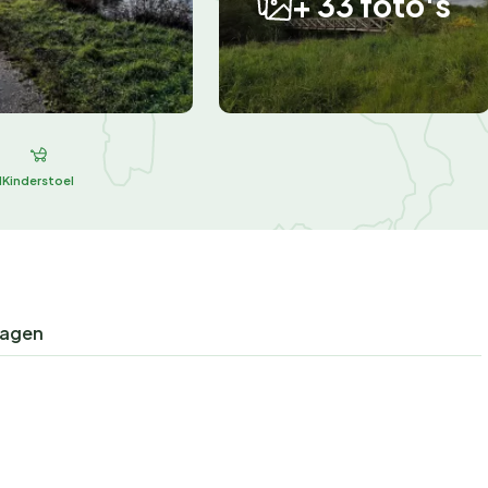
+ 33 foto's
d
Kinderstoel
ragen