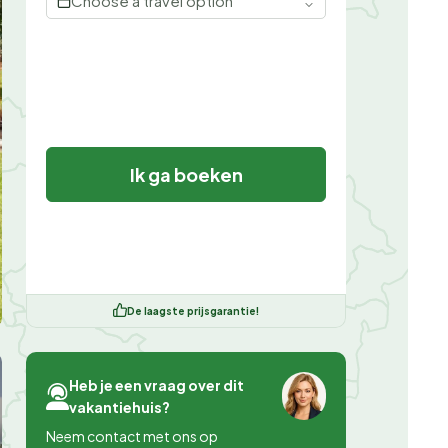
Choose a travel option
Ik ga boeken
De laagste prijsgarantie!
Heb je een vraag over dit
vakantiehuis?
Neem contact met ons op