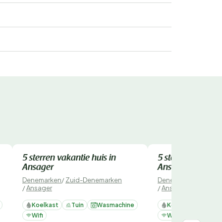
Direct te boeken
Direct te boeken
5 sterren vakantie huis in
5 sterren vakanti
Ansager
Ansager
Denemarken
/
Zuid-Denemarken
Denemarken
/
Zuid-
/
Ansager
/
Ansager
Koelkast
Tuin
Wasmachine
Koelkast
Tuin
Wifi
Wifi