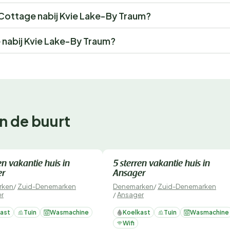
e Cottage nabij Kvie Lake-By Traum?
 nabij Kvie Lake-By Traum?
n de buurt
te boeken
Direct te boeken
en vakantie huis in
5 sterren vakantie huis in
er
Ansager
rken
/
Zuid-Denemarken
Denemarken
/
Zuid-Denemarken
r
/
Ansager
ast
Tuin
Wasmachine
Koelkast
Tuin
Wasmachine
Wifi