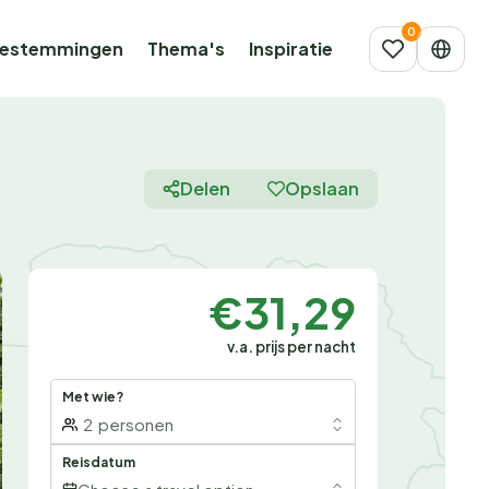
estemmingen
Thema's
Inspiratie
Delen
Opslaan
€31,29
v.a. prijs per nacht
Met wie?
2
personen
Reisdatum