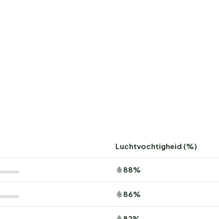
Luchtvochtigheid (%)
88%
86%
82%