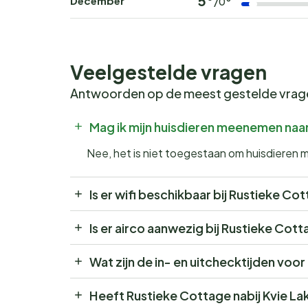
5°
December
/0°
Veelgestelde vragen
Antwoorden op de meest gestelde vra
Mag ik mijn huisdieren meenemen naa
Nee, het is niet toegestaan om huisdieren
Is er wifi beschikbaar bij Rustieke C
Is er airco aanwezig bij Rustieke Cot
Wat zijn de in- en uitchecktijden voo
Heeft Rustieke Cottage nabij Kvie L