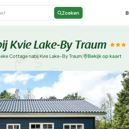
Zoeken
B
en?
bij Kvie Lake-By Traum
Bekijk op kaart
ieke Cottage nabij Kvie Lake-By Traum
|