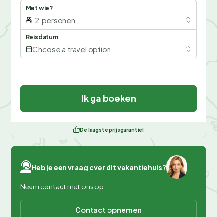
Met wie?
2
personen
Reisdatum
Choose a travel option
Ik ga boeken
De laagste prijsgarantie!
Heb je een vraag over dit vakantiehuis?
Neem contact met ons op
Contact opnemen