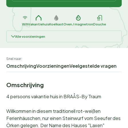
Wifi
Vakantiehuis
Koelkast
Oven / magnetron
Douche
Alle voorzieningen
Snel naar:
Omschrijving
Voorzieningen
Veelgestelde vragen
Omschrijving
4 persoons vakantie huis in BRAÅS-By Traum
Willkommen in diesem traditionell rot-weißen
Ferienhäuschen, nur einen Steinwurf vom Seeufer des
Örken gelegen. Der Name des Hauses "Laxen"