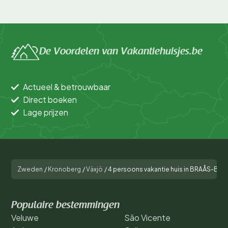
De Voordelen van Vakantiehuisjes.be
Actueel & betrouwbaar
Direct boeken
Lage prijzen
Zweden
/
Kronoberg
/
Växjö
/
4 persoons vakantie huis in BRAÅS-By T
Populaire bestemmingen
Veluwe
São Vicente