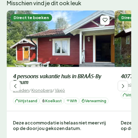
Misschien vind je dit ook leuk
Direct te boeken
Direct 
4 persoons vakantie huis in BRAÅS-By
40770 
Traum
Zweden
Zweden
/
Kronoberg
/
Växjö
Vrijst
Vrijstaand
Koelkast
Wifi
Verwarming
Deze accommodatie is helaas niet meer vrij
Deze ac
op de door jou gekozen datum.
op de d