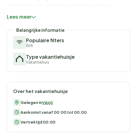
Unterkunft auch mit Kindern und befreundeten
Familien, die gleich nebenan einziehen können. Das
Lees meer
Naturschutzgebiet Braås Park ist ein gut besuchtes
und beliebtes Ausflugsziel mit abwechslungsreicher
Belangrijke informatie
Natur.
Populaire filters
Wifi
Type vakantiehuisje
Vakantiehuis
Over het vakantiehuisje
Gelegen in
Växjö
Aankomst vanaf 00:00 tot 00:00
Vertrektijd 00:00