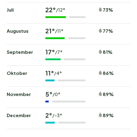
22°
Juli
73%
/12°
21°
Augustus
77%
/11°
17°
September
81%
/7°
11°
Oktober
86%
/4°
5°
November
89%
/0°
2°
December
89%
/-3°