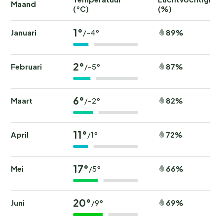
Maand
(°C)
(%)
1°
Januari
89%
/-4°
2°
Februari
87%
/-5°
6°
Maart
82%
/-2°
11°
April
72%
/1°
17°
Mei
66%
/5°
20°
Juni
69%
/9°