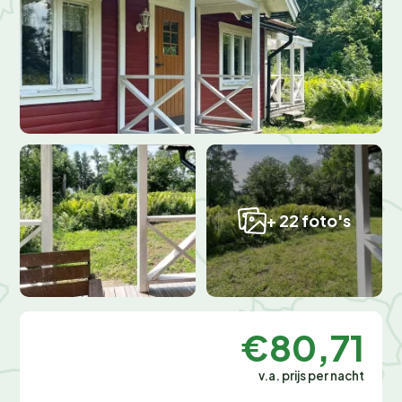
+ 22 foto's
€80,71
v.a. prijs per nacht