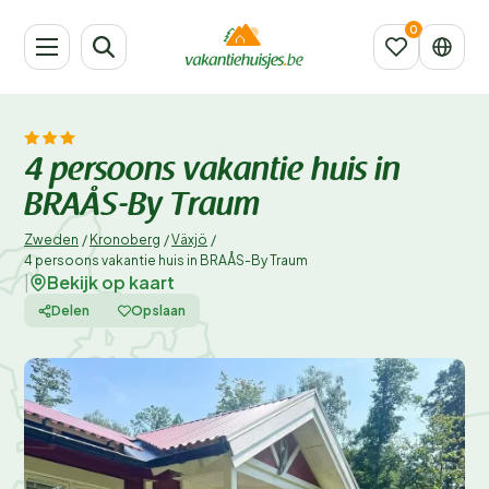
4 persoons vakantie huis in
BRAÅS-By Traum
Zweden
/
Kronoberg
/
Växjö
/
4 persoons vakantie huis in BRAÅS-By Traum
Bekijk op kaart
|
Delen
Opslaan