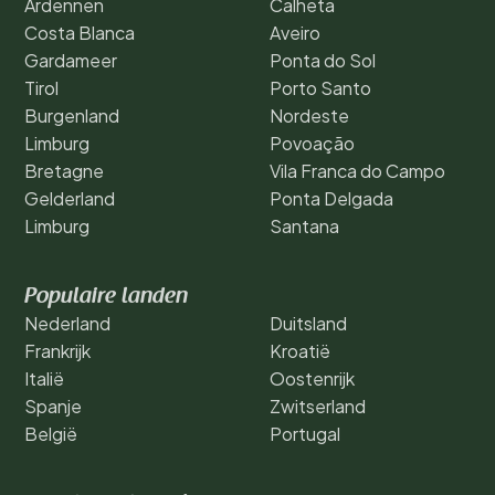
Ardennen
Calheta
Costa Blanca
Aveiro
Gardameer
Ponta do Sol
Tirol
Porto Santo
Burgenland
Nordeste
Limburg
Povoação
Bretagne
Vila Franca do Campo
Gelderland
Ponta Delgada
Limburg
Santana
Populaire landen
Nederland
Duitsland
Frankrijk
Kroatië
Italië
Oostenrijk
Spanje
Zwitserland
België
Portugal