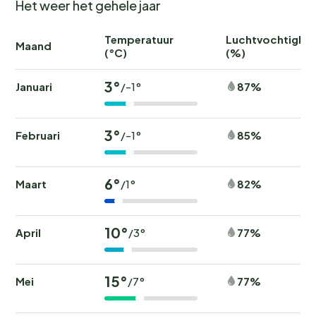
Het weer het gehele jaar
Temperatuur
Luchtvochtighei
Maand
(°C)
(%)
3°
Januari
87%
/-1°
3°
Februari
85%
/-1°
6°
Maart
82%
/1°
10°
April
77%
/3°
15°
Mei
77%
/7°