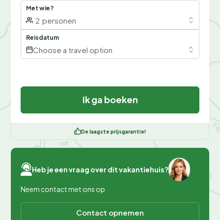
Met wie?
2
personen
Reisdatum
Choose a travel option
Ik ga boeken
De laagste prijsgarantie!
Heb je een vraag over dit vakantiehuis?
Neem contact met ons op
Contact opnemen