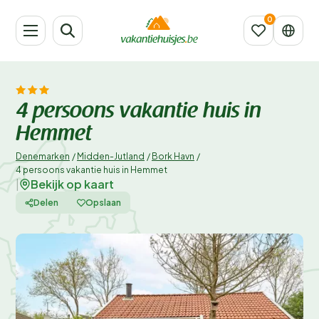
4 persoons vakantie huis in
Hemmet
Denemarken
/
Midden-Jutland
/
Bork Havn
/
4 persoons vakantie huis in Hemmet
Bekijk op kaart
|
Delen
Opslaan