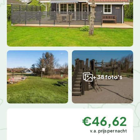
+ 38 foto's
€46,62
v.a. prijs per nacht