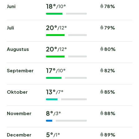
18°
Juni
78%
/10°
20°
Juli
79%
/12°
20°
Augustus
80%
/12°
17°
September
82%
/10°
13°
Oktober
85%
/7°
8°
November
88%
/3°
5°
December
89%
/1°