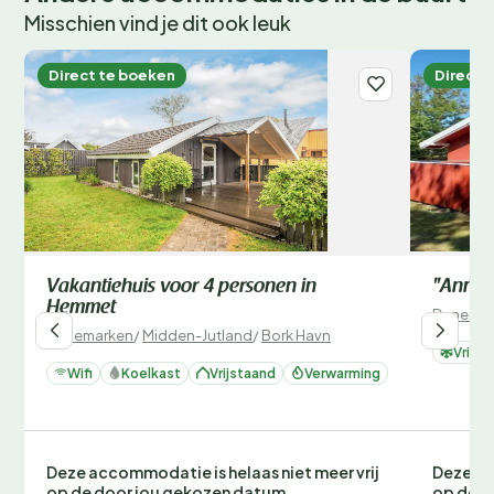
Misschien vind je dit ook leuk
Direct te boeken
Direct 
Vakantiehuis voor 4 personen in
"Annik"
Hemmet
Denemar
Denemarken
/
Midden-Jutland
/
Bork Havn
Vrieze
Wifi
Koelkast
Vrijstaand
Verwarming
Deze accommodatie is helaas niet meer vrij
Deze ac
op de door jou gekozen datum.
op de d