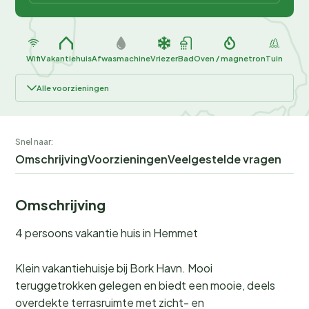
Wifi
Vakantiehuis
Afwasmachine
Vriezer
Bad
Oven / magnetron
Tuin
Alle voorzieningen
Snel naar:
Omschrijving
Voorzieningen
Veelgestelde vragen
Omschrijving
4 persoons vakantie huis in Hemmet
Klein vakantiehuisje bij Bork Havn. Mooi
teruggetrokken gelegen en biedt een mooie, deels
overdekte terrasruimte met zicht- en