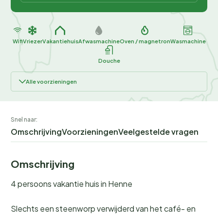
Wifi
Vriezer
Vakantiehuis
Afwasmachine
Oven / magnetron
Wasmachine
Douche
Alle voorzieningen
Snel naar:
Omschrijving
Voorzieningen
Veelgestelde vragen
Omschrijving
4 persoons vakantie huis in Henne
Slechts een steenworp verwijderd van het café- en