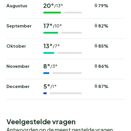
20°
Augustus
79%
/13°
17°
September
82%
/10°
13°
Oktober
85%
/7°
8°
November
86%
/3°
5°
December
87%
/1°
Veelgestelde vragen
Antwoorden op de meest gestelde vragen