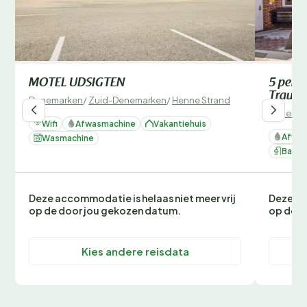
MOTEL UDSIGTEN
5 perso
Traum
Denemarken
/
Zuid-Denemarken
/
Henne Strand
Denemar
Wifi
Afwasmachine
Vakantiehuis
Afwas
Wasmachine
Bad
Deze accommodatie is helaas niet meer vrij
Deze ac
op de door jou gekozen datum.
op de d
Kies andere reisdata