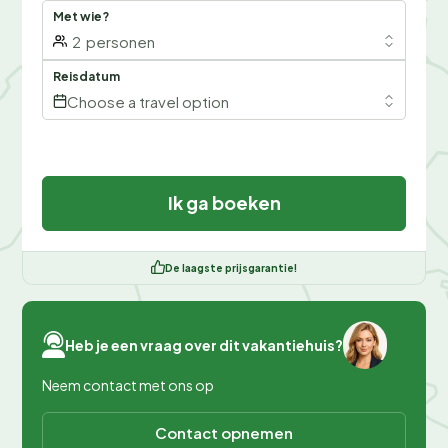
Met wie?
2
personen
Reisdatum
Choose a travel option
Ik ga boeken
De laagste prijsgarantie!
Heb je een vraag over dit vakantiehuis?
Neem contact met ons op
Contact opnemen