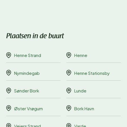
Plaatsen in de buurt
Henne Strand
Henne
Nymindegab
Henne Stationsby
Sønder Bork
Lunde
Øster Vrøgum
Bork Havn
Vejers Strand
Varde