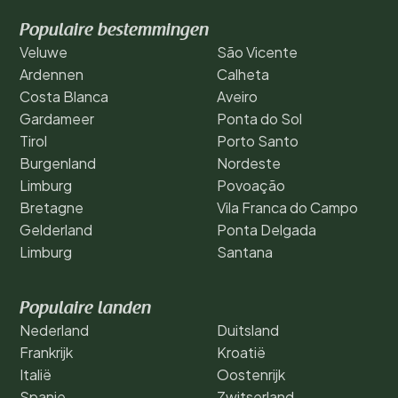
Populaire bestemmingen
Veluwe
São Vicente
Ardennen
Calheta
Costa Blanca
Aveiro
Gardameer
Ponta do Sol
Tirol
Porto Santo
Burgenland
Nordeste
Limburg
Povoação
Bretagne
Vila Franca do Campo
Gelderland
Ponta Delgada
Limburg
Santana
Populaire landen
Nederland
Duitsland
Frankrijk
Kroatië
Italië
Oostenrijk
Spanje
Zwitserland