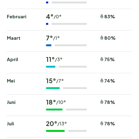
4°
Februari
83%
/0°
7°
Maart
80%
/1°
11°
April
75%
/3°
15°
Mei
74%
/7°
18°
Juni
78%
/10°
20°
Juli
78%
/13°