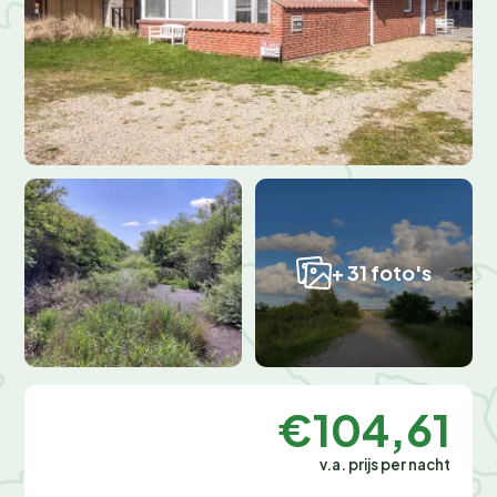
+ 31 foto's
€104,61
v.a. prijs per nacht