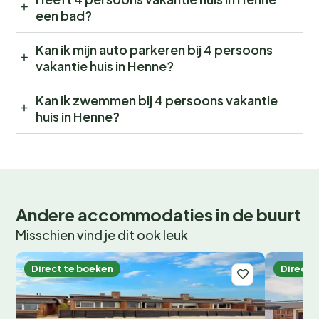
een bad?
Kan ik mijn auto parkeren bij 4 persoons
vakantie huis in Henne?
Kan ik zwemmen bij 4 persoons vakantie
huis in Henne?
Andere accommodaties in de buurt
Misschien vind je dit ook leuk
Direct te boeken
Direct 