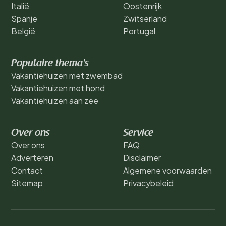
Italië
Oostenrijk
Spanje
Zwitserland
België
Portugal
Populaire thema's
Vakantiehuizen met zwembad
Vakantiehuizen met hond
Vakantiehuizen aan zee
Over ons
Service
Over ons
FAQ
Adverteren
Disclaimer
Contact
Algemene voorwaarden
Sitemap
Privacybeleid