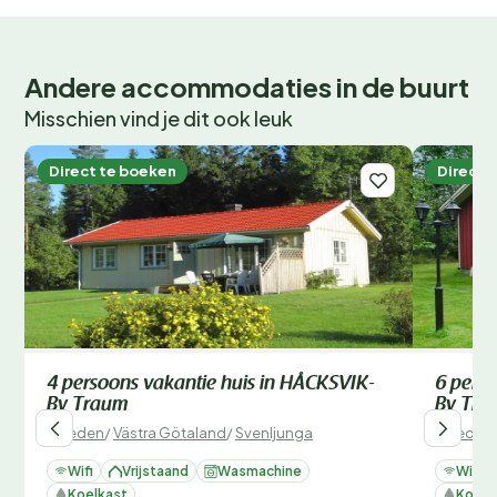
Andere accommodaties in de buurt
Misschien vind je dit ook leuk
Direct te boeken
Direct 
4 persoons vakantie huis in HÅCKSVIK-
6 perso
By Traum
By Tra
Zweden
/
Västra Götaland
/
Svenljunga
Zweden
Wifi
Vrijstaand
Wasmachine
Wifi
Koelkast
Koelk