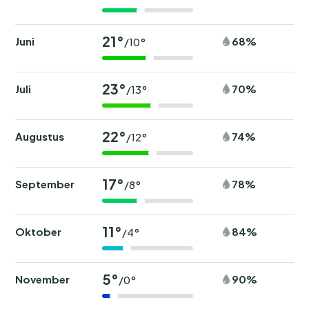
21°
Juni
68%
/10°
23°
Juli
70%
/13°
22°
Augustus
74%
/12°
17°
September
78%
/8°
11°
Oktober
84%
/4°
5°
November
90%
/0°