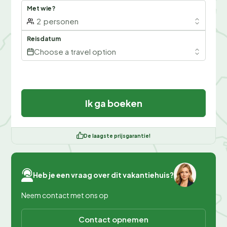
Met wie?
2
personen
Reisdatum
Choose a travel option
Ik ga boeken
De laagste prijsgarantie!
Heb je een vraag over dit vakantiehuis?
Neem contact met ons op
Contact opnemen