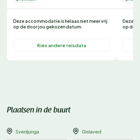
Deze accommodatie is helaas niet meer vrij
Deze ac
op de door jou gekozen datum.
op de d
Kies andere reisdata
Plaatsen in de buurt
Svenljunga
Gislaved