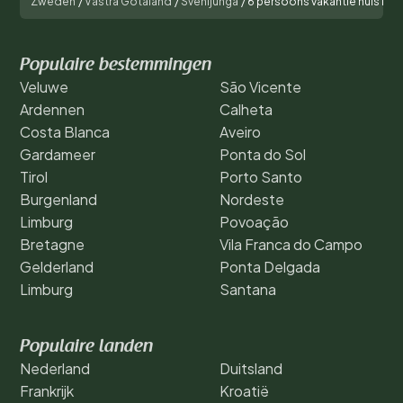
Zweden
/
Västra Götaland
/
Svenljunga
/
6 persoons vakantie huis in
Populaire bestemmingen
Veluwe
São Vicente
Ardennen
Calheta
Costa Blanca
Aveiro
Gardameer
Ponta do Sol
Tirol
Porto Santo
Burgenland
Nordeste
Limburg
Povoação
Bretagne
Vila Franca do Campo
Gelderland
Ponta Delgada
Limburg
Santana
Populaire landen
Nederland
Duitsland
Frankrijk
Kroatië