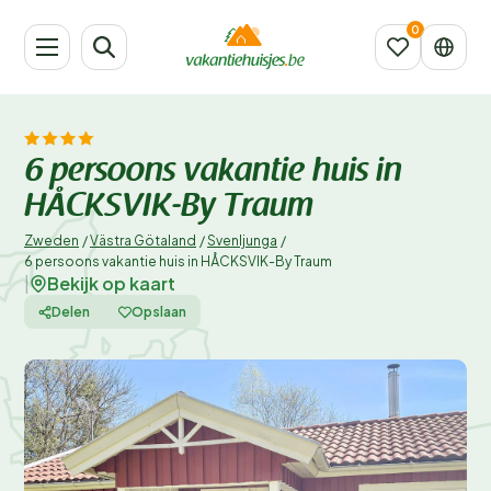
6 persoons vakantie huis in
HÅCKSVIK-By Traum
Zweden
/
Västra Götaland
/
Svenljunga
/
6 persoons vakantie huis in HÅCKSVIK-By Traum
Bekijk op kaart
|
Delen
Opslaan