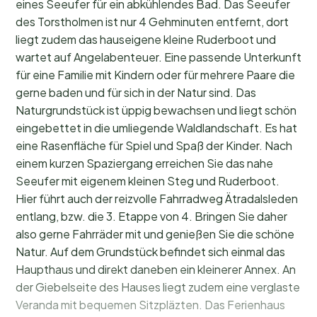
eines Seeufer für ein abkühlendes Bad. Das Seeufer
des Torstholmen ist nur 4 Gehminuten entfernt, dort
liegt zudem das hauseigene kleine Ruderboot und
wartet auf Angelabenteuer. Eine passende Unterkunft
für eine Familie mit Kindern oder für mehrere Paare die
gerne baden und für sich in der Natur sind. Das
Naturgrundstück ist üppig bewachsen und liegt schön
eingebettet in die umliegende Waldlandschaft. Es hat
eine Rasenfläche für Spiel und Spaß der Kinder. Nach
einem kurzen Spaziergang erreichen Sie das nahe
Seeufer mit eigenem kleinen Steg und Ruderboot.
Hier führt auch der reizvolle Fahrradweg Ätradalsleden
entlang, bzw. die 3. Etappe von 4. Bringen Sie daher
also gerne Fahrräder mit und genießen Sie die schöne
Natur. Auf dem Grundstück befindet sich einmal das
Haupthaus und direkt daneben ein kleinerer Annex. An
der Giebelseite des Hauses liegt zudem eine verglaste
Veranda mit bequemen Sitzpläzten. Das Ferienhaus