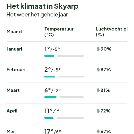
Het klimaat in Skyarp
Het weer het gehele jaar
Temperatuur
Luchtvochtighei
Maand
(°C)
(%)
1°
Januari
90%
/-5°
2°
Februari
87%
/-5°
6°
Maart
81%
/-2°
11°
April
72%
/1°
17°
Mei
67%
/6°