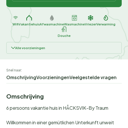
Wifi
Vakantiehuis
Afwasmachine
Wasmachine
Vriezer
Verwarming
Douche
Alle voorzieningen
Snel naar:
Omschrijving
Voorzieningen
Veelgestelde vragen
Omschrijving
6 persoons vakantie huis in HÅCKSVIK-By Traum
Willkommen in einer gemütlichen Unterkunft unweit