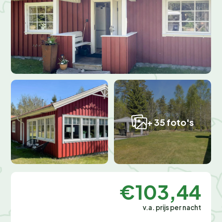
+ 35 foto's
€103,44
v.a. prijs per nacht