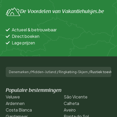
De Voordelen van Vakantiehuisjes.be
Actueel & betrouwbaar
Direct boeken
Lage prijzen
Denemarken
/
Midden-Jutland
/
Ringkøbing-Skjern
/
Rustiek toevluc
Populaire bestemmingen
Veluwe
São Vicente
Ardennen
Calheta
Costa Blanca
Aveiro
Gardameer
Ponta do Sol