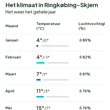
Het klimaat in Ringkøbing-Skjern
Het weer het gehele jaar
Temperatuur
Luchtvochtighei
Maand
(°C)
(%)
4°
Januari
85%
/0°
4°
Februari
82%
/-1°
7°
Maart
81%
/1°
11°
April
76%
/3°
15°
Mei
76%
/7°