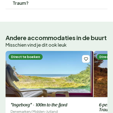
Traum?
Andere accommodaties in de buurt
Misschien vind je dit ook leuk
Direct te boeken
Direct 
"Ingeborg" - 100m to the fjord
6 pers
Traum
Denemarken
/
Midden-Jutland