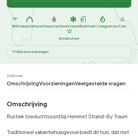
Wifi
Vakantiehuis
Afwasmachine
Vriezer
Bad
Oven / magnetron
Tuin
Kinderstoel
Alle voorzieningen
Snel naar:
Omschrijving
Voorzieningen
Veelgestelde vragen
Omschrijving
Rustiek toevluchtsoord bij Hemmet Strand-By Traum
Traditioneel vakantiehuisgevoel biedt dit huis, dat niet