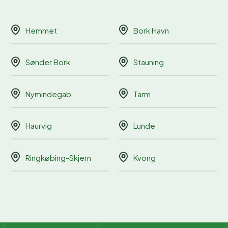
Hemmet
Bork Havn
Sønder Bork
Stauning
Nymindegab
Tarm
Haurvig
Lunde
Ringkøbing-Skjern
Kvong