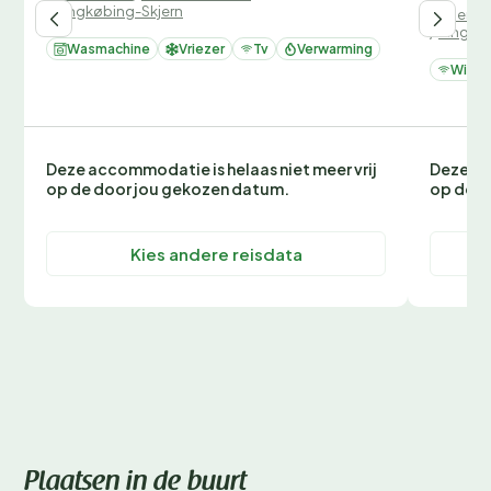
/
Ringkøbing-Skjern
Denemar
/
Ringkø
Wasmachine
Vriezer
Tv
Verwarming
Wifi
Deze accommodatie is helaas niet meer vrij
Deze ac
op de door jou gekozen datum.
op de d
Kies andere reisdata
Plaatsen in de buurt