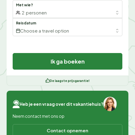
Met wie?
2
personen
Reisdatum
Choose a travel option
Ik ga boeken
De laagste prijsgarantie!
Heb je een vraag over dit vakantiehuis?
Neem contact met ons op
Contact opnemen