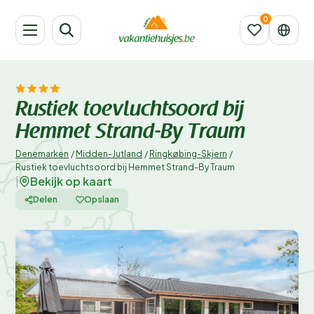
Rustiek toevluchtsoord bij
Hemmet Strand-By Traum
Denemarken
/
Midden-Jutland
/
Ringkøbing-Skjern
/
Rustiek toevluchtsoord bij Hemmet Strand-By Traum
Bekijk op kaart
|
Delen
Opslaan