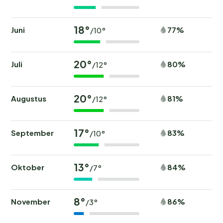
18°
Juni
77%
/10°
20°
Juli
80%
/12°
20°
Augustus
81%
/12°
17°
September
83%
/10°
13°
Oktober
84%
/7°
8°
November
86%
/3°