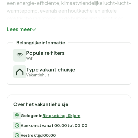
een energie-efficiënte, klimaatvriendelijke lucht-lucht-
warmtepomp, evenals een houtkachel en enkele
elektrische radiatoren. In de buitenruimte vindt men
het op het zuiden gerichte zonneterras en een
Lees meer
verglazen veranda met zitgelegenheden voor koelere
avonden.
Belangrijke informatie
Populaire filters
Geen verhuur aan jeugdgroepen gewenst!
Wifi
Type vakantiehuisje
Vakantiehuis
Over het vakantiehuisje
Gelegen in
Ringkøbing-Skjern
Aankomst vanaf 00:00 tot 00:00
Vertrektijd 00:00