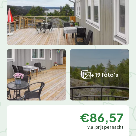
+ 19 foto's
€86,57
v.a. prijs per nacht