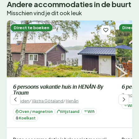
Andere accommodaties in de buurt
Misschien vind je dit ook leuk
Direct te boeken
Direct 
6 persoons vakantie huis in HENÅN-By
6 pers
Traum
Zweden
Zweden
/
Västra Götaland
/
Henån
Wifi
Oven / magnetron
Vrijstaand
Wifi
Koelkast