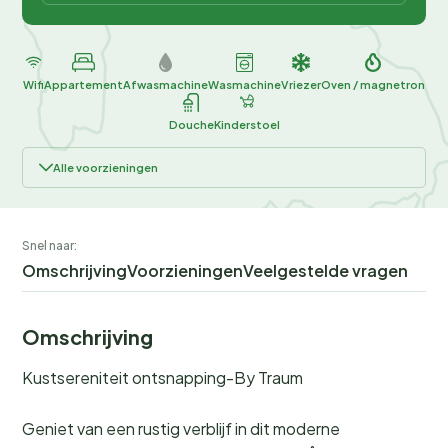
Wifi
Appartement
Afwasmachine
Wasmachine
Vriezer
Oven / magnetron
Douche
Kinderstoel
Alle voorzieningen
Snel naar:
Omschrijving
Voorzieningen
Veelgestelde vragen
Omschrijving
Kustsereniteit ontsnapping-By Traum
Geniet van een rustig verblijf in dit moderne