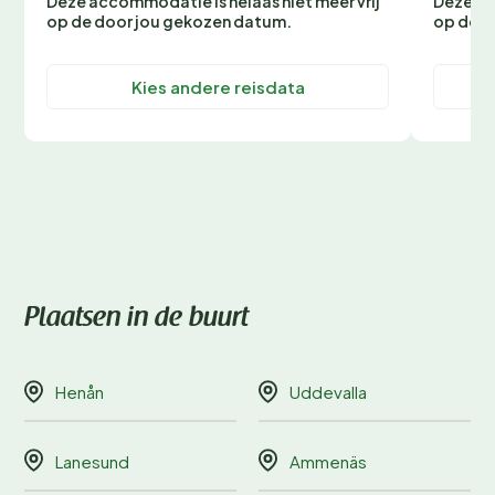
Deze accommodatie is helaas niet meer vrij
Deze ac
op de door jou gekozen datum.
op de d
Kies andere reisdata
Plaatsen in de buurt
Henån
Uddevalla
Lanesund
Ammenäs