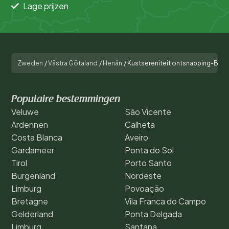
Lage prijzen
Zweden
/
Västra Götaland
/
Henån
/
Kustsereniteit ontsnapping-By T
Populaire bestemmingen
Veluwe
São Vicente
Ardennen
Calheta
Costa Blanca
Aveiro
Gardameer
Ponta do Sol
Tirol
Porto Santo
Burgenland
Nordeste
Limburg
Povoação
Bretagne
Vila Franca do Campo
Gelderland
Ponta Delgada
Limburg
Santana