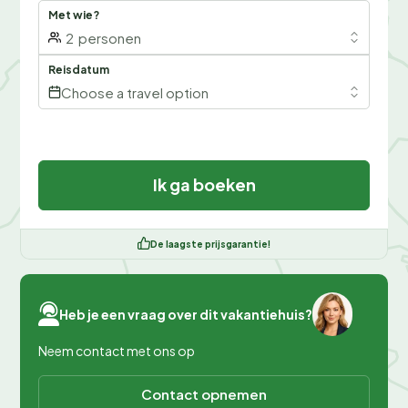
Met wie?
2
personen
Reisdatum
Choose a travel option
Ik ga boeken
De laagste prijsgarantie!
Heb je een vraag over dit vakantiehuis?
Neem contact met ons op
Contact opnemen