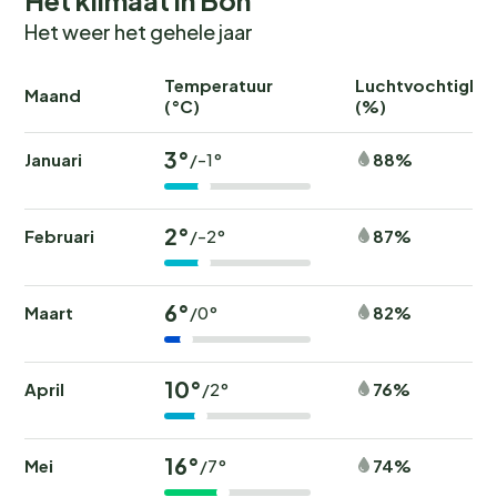
Het weer het gehele jaar
Temperatuur
Luchtvochtighei
Maand
(°C)
(%)
3°
Januari
88%
/-1°
2°
Februari
87%
/-2°
6°
Maart
82%
/0°
10°
April
76%
/2°
16°
Mei
74%
/7°