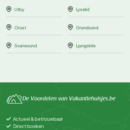
Utby
Lysekil
Orust
Grundsund
Svanesund
Ljungskile
De Voordelen van Vakantiehuisjes.be
Actueel & betrouwbaar
Direct boeken