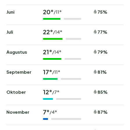
20°
Juni
75%
/11°
22°
Juli
77%
/14°
21°
Augustus
79%
/14°
17°
September
81%
/11°
12°
Oktober
85%
/7°
7°
November
87%
/4°