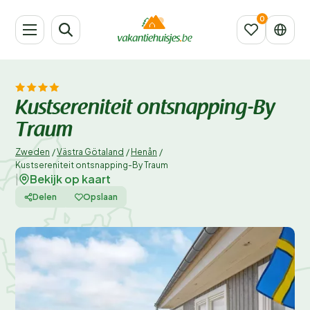
Kustsereniteit ontsnapping-By
Traum
Zweden
/
Västra Götaland
/
Henån
/
Kustsereniteit ontsnapping-By Traum
Bekijk op kaart
|
Delen
Opslaan