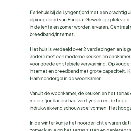
Feriehuis bij de Lyngenfjord met een prachtig 
alpinegebied van Europa. Geweldige plek voor 
in de lente en zomer worden ervaren. Centraa
breedband/internet.
Het huis is verdeeld over 2 verdiepingen en is 
andere met een moderne keuken en badkamer. D
voor goede en stabiele verwarming. Op koude 
internet en breedband met grote capaciteit. K
Hammondorgel in de woonkamer.
Vanuit de woonkamer, de keuken en het terras dat
mooie fjordlandschap van Lyngen en de hoge L
indrukwekkend schouwspel vormen. Het hoogste
In de winter kun je het noorderlicht ervaren dat
zomer kun je op het terras zitten en genieten