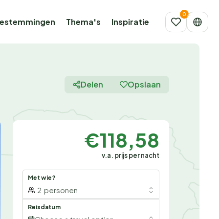
estemmingen
Thema's
Inspiratie
Delen
Opslaan
€118,58
v.a. prijs per nacht
Met wie?
2
personen
Reisdatum