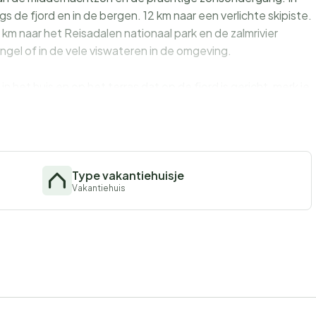
s de fjord en in de bergen. 12 km naar een verlichte skipiste.
km naar het Reisadalen nationaal park en de zalmrivier
ngel of in de vele viswateren in de omgeving.
n het huis en op het terras dat op de fjord is gericht, merk je
groepen.
n grote + één kleine) inbegrepen.
Type vakantiehuisje
Vakantiehuis