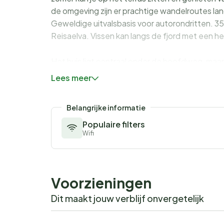
de omgeving zijn er prachtige wandelroutes lang
Geweldige uitvalsbasis voor autorondritten. 35 
Reisaelva. Vissen kan langs de fjord met een he
Het huis ligt centraal onder de hoofdweg, maar i
weinig van het verkeer. Niet te huur aan jeugd
Lees meer
Bij huur van beddengoed zijn een handdoek (éé
Belangrijke informatie
Populaire filters
Wifi
Voorzieningen
Dit maakt jouw verblijf onvergetelijk