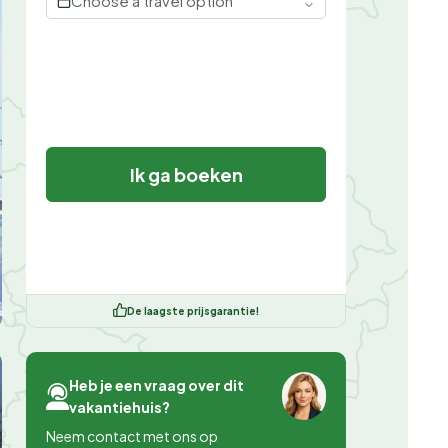
Choose a travel option
Ik ga boeken
De laagste prijsgarantie!
Heb je een vraag over dit
vakantiehuis?
Neem contact met ons op