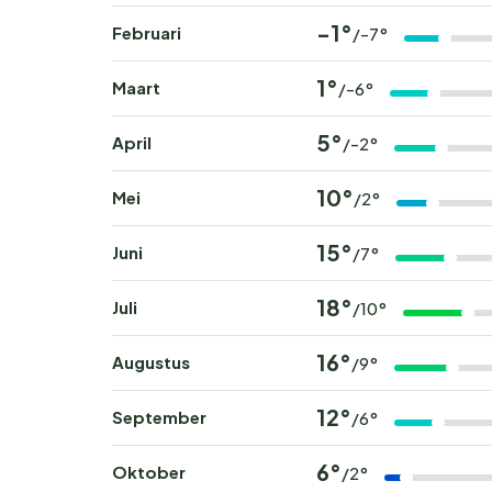
-1°
Februari
/-7°
1°
Maart
/-6°
5°
April
/-2°
10°
Mei
/2°
15°
Juni
/7°
18°
Juli
/10°
16°
Augustus
/9°
12°
September
/6°
6°
Oktober
/2°