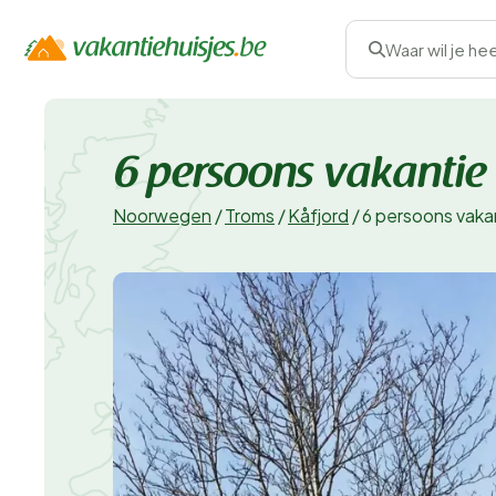
Waar wil je he
6 persoons vakantie 
Noorwegen
/
Troms
/
Kåfjord
/
6 persoons vakan