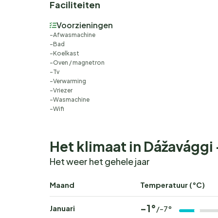
Faciliteiten
Voorzieningen
Afwasmachine
Bad
Koelkast
Oven / magnetron
Tv
Verwarming
Vriezer
Wasmachine
Wifi
Het klimaat in Dážavággi
Het weer het gehele jaar
Maand
Temperatuur (°C)
-1°
Januari
/-7°