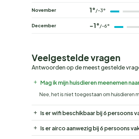
1°
November
/-3°
-1°
December
/-6°
Veelgestelde vragen
Antwoorden op de meest gestelde vra
Mag ik mijn huisdieren meenemen naar
Nee, het is niet toegestaan om huisdieren 
Is er wifi beschikbaar bij 6 persoons v
Is er airco aanwezig bij 6 persoons va