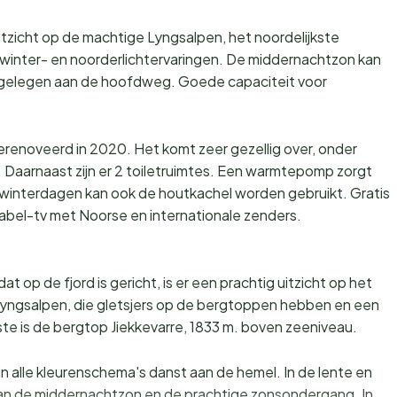
uitzicht op de machtige Lyngsalpen, het noordelijkste
winter- en noorderlichtervaringen. De middernachtzon kan
l gelegen aan de hoofdweg. Goede capaciteit voor
gerenoveerd in 2020. Het komt zeer gezellig over, onder
aarnaast zijn er 2 toiletruimtes. Een warmtepomp zorgt
winterdagen kan ook de houtkachel worden gebruikt. Gratis
abel-tv met Noorse en internationale zenders.
 op de fjord is gericht, is er een prachtig uitzicht op het
yngsalpen, die gletsjers op de bergtoppen hebben en een
 is de bergtop Jiekkevarre, 1833 m. boven zeeniveau.
 in alle kleurenschema's danst aan de hemel. In de lente en
 van de middernachtzon en de prachtige zonsondergang. In