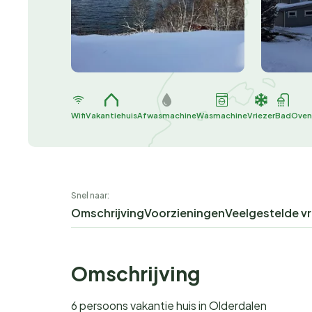
Wifi
Vakantiehuis
Afwasmachine
Wasmachine
Vriezer
Bad
Oven
Snel naar:
Omschrijving
Voorzieningen
Veelgestelde v
Omschrijving
6 persoons vakantie huis in Olderdalen