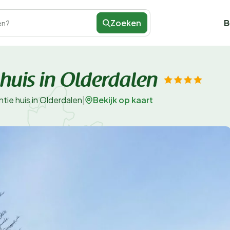
Zoeken
B
en?
huis in Olderdalen
Bekijk op kaart
tie huis in Olderdalen
|