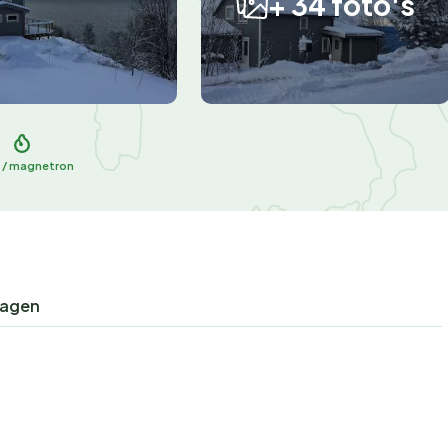
+ 34 foto's
 / magnetron
ragen