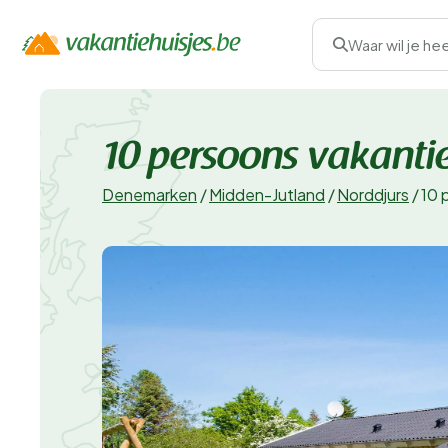
Waar wil je he
10 persoons vakantie
Denemarken
/
Midden-Jutland
/
Norddjurs
/
10 