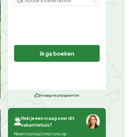
Choose a travel option
Ik ga boeken
De laagste prijsgarantie!
Heb je een vraag over dit
vakantiehuis?
Neem contact met ons op