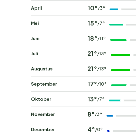
10°
April
/3°
15°
Mei
/7°
18°
Juni
/11°
21°
Juli
/13°
21°
Augustus
/13°
17°
September
/10°
13°
Oktober
/7°
8°
November
/3°
4°
December
/0°