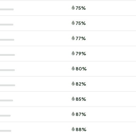
75%
75%
77%
79%
80%
82%
85%
87%
88%