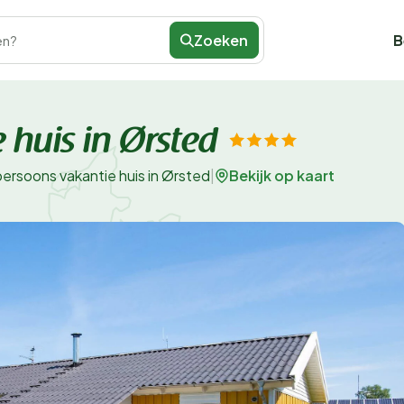
Zoeken
B
en?
 huis in Ørsted
Bekijk op kaart
persoons vakantie huis in Ørsted
|