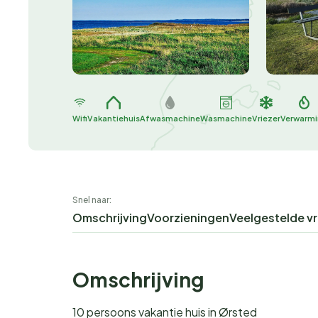
Wifi
Vakantiehuis
Afwasmachine
Wasmachine
Vriezer
Verwarm
Snel naar:
Omschrijving
Voorzieningen
Veelgestelde v
Omschrijving
10 persoons vakantie huis in Ørsted