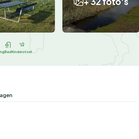
+ 32 foto's
ing
Bad
Kinderstoel
ragen