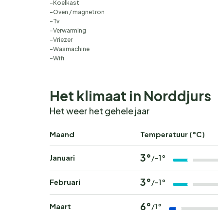
Koelkast
Oven / magnetron
Tv
Verwarming
Vriezer
Wasmachine
Wifi
Het klimaat in Norddjurs
Het weer het gehele jaar
Maand
Temperatuur (°C)
3°
Januari
/-1°
3°
Februari
/-1°
6°
Maart
/1°