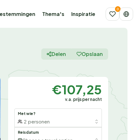
estemmingen
Thema's
Inspiratie
Delen
Opslaan
€107,25
v.a. prijs per nacht
Met wie?
2
personen
Reisdatum