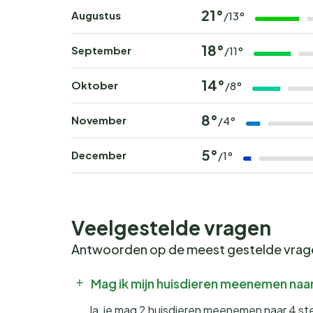
21°
Augustus
/13°
18°
September
/11°
14°
Oktober
/8°
8°
November
/4°
5°
December
/1°
Veelgestelde vragen
Antwoorden op de meest gestelde vra
Mag ik mijn huisdieren meenemen naar
Ja, je mag 2 huisdieren meenemen naar 4 ste