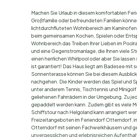
Machen Sie Urlaub in diesem komfortablen Feri
Großfamilie oder befreundeten Familien können
lichtdurchfluteten Wohnbereich am Kaminofen z
beim gemeinsamen Kochen, Spielen oder Ents
Wohnbereich das Treiben Ihrer Lieben im Poolr
und eine Gegenstromanlage, die Ihnen viele St
einen herrlichen Whirlpool oder aber Sie lass
ist garantiert! Das Haus liegt am Badesee mit 
Sonnenterasse können Sie bei diesem Ausblick
nachgehen. Die Kinder werden das Spiel und Sp
unter anderem Tennis, Tischtennis und Minigo
geliehenen Fahrrädern in der Umgebung. Zu j
gepaddelt werden kann. Zudem gibt es viele M
Schiffstour nach Helgoland kann arrangiert wer
Freizeitangeboten im Feriendorf Otterndorf, in
Otterndorf mit seinen Fachwerkhäusern und gem
unvergesslichen und erlebnisreichen Aufenthalt