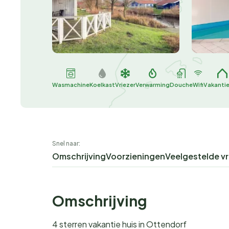
Wasmachine
Koelkast
Vriezer
Verwarming
Douche
Wifi
Vakantie
Snel naar:
Omschrijving
Voorzieningen
Veelgestelde v
Omschrijving
4 sterren vakantie huis in Ottendorf