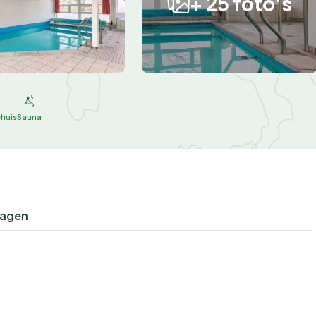
+ 25 foto's
huis
Sauna
ragen