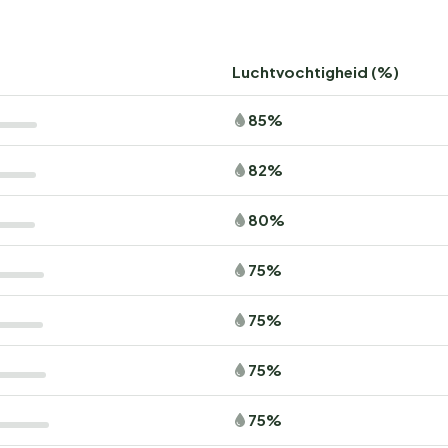
Luchtvochtigheid (%)
85%
82%
80%
75%
75%
75%
75%