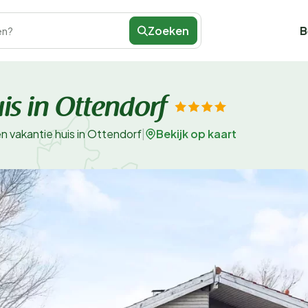
Zoeken
B
en?
is in Ottendorf
Bekijk op kaart
en vakantie huis in Ottendorf
|