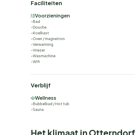
Faciliteiten
Freizeitangeboten im Feriendorf Otterndorf, in
Otterndorf mit seinen Fachwerkhäusern und gem
Voorzieningen
unvergesslichen und erlebnisreichen Aufenthalt.
Bad
Douche
Koelkast
Oven / magnetron
Verwarming
Vriezer
Wasmachine
Wifi
Verblijf
Wellness
Bubbelbad / Hot tub
Sauna
Het klimaat in Otterndorf