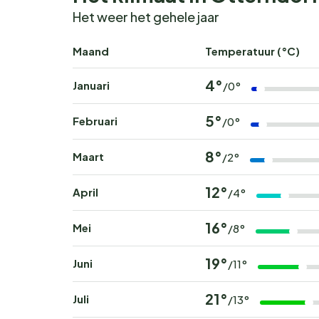
Het weer het gehele jaar
Maand
Temperatuur (°C)
4°
Januari
/0°
5°
Februari
/0°
8°
Maart
/2°
12°
April
/4°
16°
Mei
/8°
19°
Juni
/11°
21°
Juli
/13°