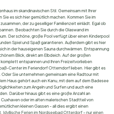
enhaus im skandinavischen Stil. Gemeinsam mit Ihrer
 Sie es sich hier gemütlich machen. Kommen Sie im
usammen, der zu geselliger Familienzeit einlädt. Egal ob
pannen. Beobachten Sie durch die Glaswand im
aum. Der schöne, große Pool verfügt über einen Kinderpool
unden Spiel und Spaß garantieren. Außerdem gibt es hier
en sich in der hauseigenen Sauna durchwärmen. Entspannung
schönem Blick, direkt am Elbdeich. Auf der großen
 komplett entspannen und Ihren Freizeitvorlieben
aß-Center im Feriendorf Otterndorf lieben. Hier gibt es
lf. Oder Sie unternehmen gemeinsam eine Radtour mit
edem Haus gehört auch ein Kanu, mit dem auf dem Badesee
öglichkeiten zum Angeln und Surfen und auch eine
den. Darüber hinaus gibt es eine große Anzahl an
 Cuxhaven oder im alten malerischen Stadtteil von
ütlichen kleinen Gassen - all dies ergibt einen
. Idyllische Ferien im Nordseebad Otterdorf – nur einen