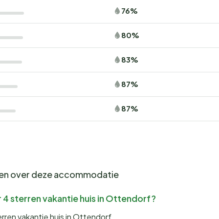
76%
80%
83%
87%
87%
gen over deze accommodatie
 4 sterren vakantie huis in Ottendorf?
rren vakantie huis in Ottendorf