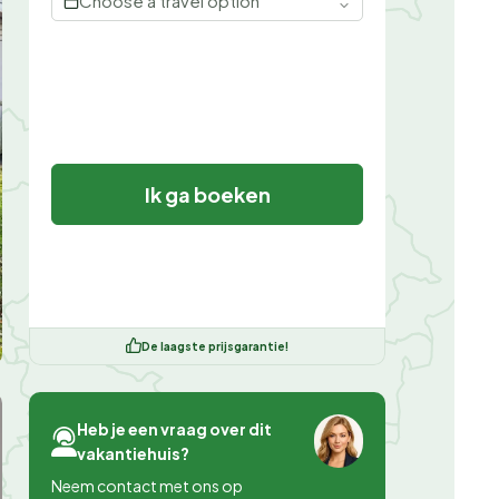
Choose a travel option
Ik ga boeken
De laagste prijsgarantie!
Heb je een vraag over dit
vakantiehuis?
Neem contact met ons op