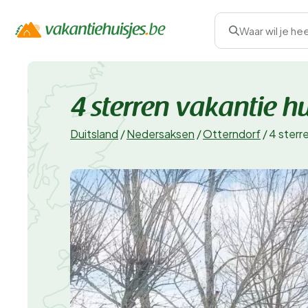
Waar wil je he
4 sterren vakantie hu
Duitsland
/
Nedersaksen
/
Otterndorf
/
4 sterr