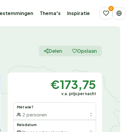
estemmingen
Thema's
Inspiratie
Delen
Opslaan
€173,75
v.a. prijs per nacht
Met wie?
2
personen
Reisdatum