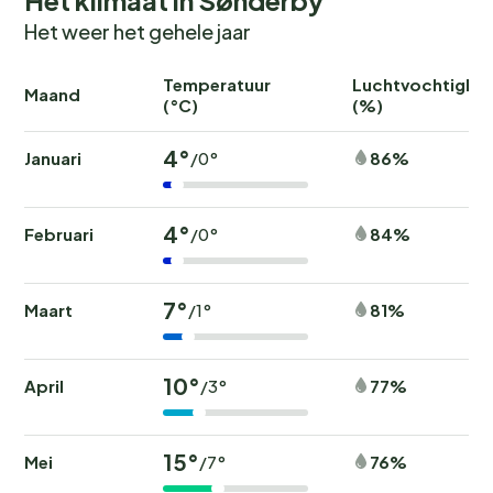
Het weer het gehele jaar
Temperatuur
Luchtvochtighei
Maand
(°C)
(%)
4°
Januari
86%
/0°
4°
Februari
84%
/0°
7°
Maart
81%
/1°
10°
April
77%
/3°
15°
Mei
76%
/7°