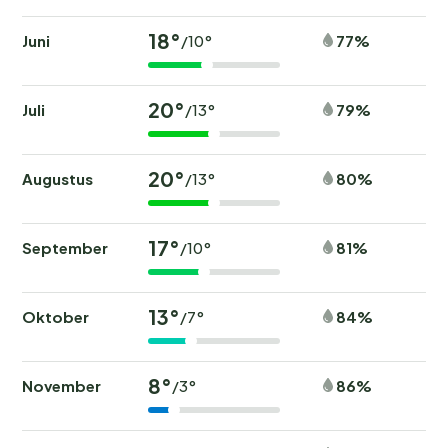
18°
Juni
77%
/10°
20°
Juli
79%
/13°
20°
Augustus
80%
/13°
17°
September
81%
/10°
13°
Oktober
84%
/7°
8°
November
86%
/3°