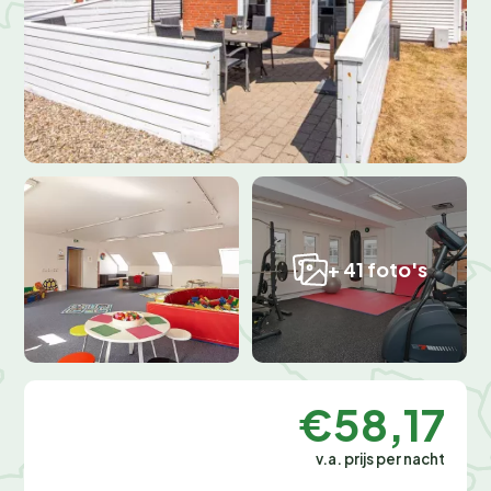
+ 41 foto's
€58,17
v.a. prijs per nacht