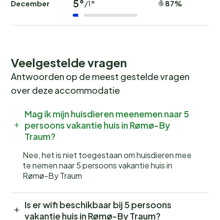
5°
December
87%
/1°
Veelgestelde vragen
Antwoorden op de meest gestelde vragen
over deze accommodatie
Mag ik mijn huisdieren meenemen naar 5
persoons vakantie huis in Rømø-By
Traum?
Nee, het is niet toegestaan om huisdieren mee
te nemen naar 5 persoons vakantie huis in
Rømø-By Traum
Is er wifi beschikbaar bij 5 persoons
vakantie huis in Rømø-By Traum?