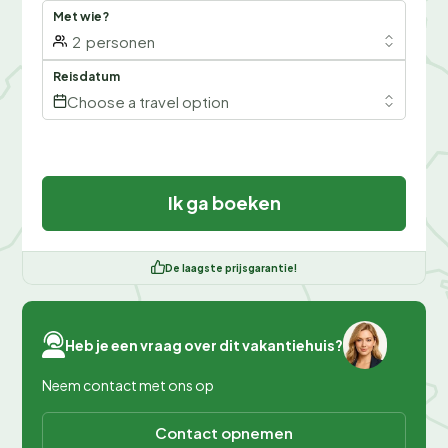
Met wie?
2
personen
Reisdatum
Choose a travel option
Ik ga boeken
De laagste prijsgarantie!
Heb je een vraag over dit vakantiehuis?
Neem contact met ons op
Contact opnemen