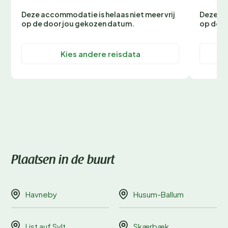
Deze accommodatie is helaas niet meer vrij
Deze ac
op de door jou gekozen datum.
op de d
Kies andere reisdata
Plaatsen in de buurt
Havneby
Husum-Ballum
List auf Sylt
Skærbæk