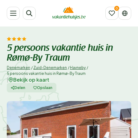
5 persoons vakantie huis in
Rømø-By Traum
Denemarken
/
Zuid-Denemarken
/
Havneby
/
5 persoons vakantie huis in Rømø-By Traum
Bekijk op kaart
|
Delen
Opslaan