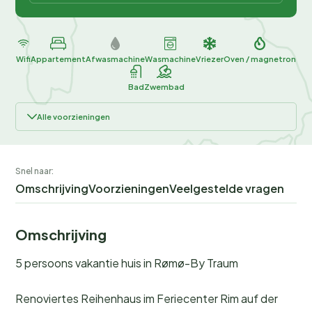
Wifi
Appartement
Afwasmachine
Wasmachine
Vriezer
Oven / magnetron
Bad
Zwembad
Alle voorzieningen
Snel naar:
Omschrijving
Voorzieningen
Veelgestelde vragen
Omschrijving
5 persoons vakantie huis in Rømø-By Traum
Renoviertes Reihenhaus im Feriecenter Rim auf der