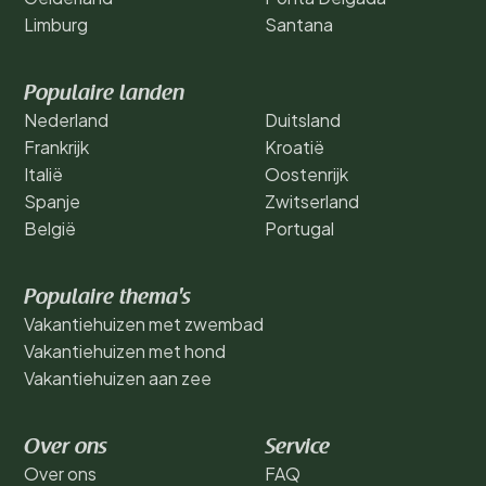
Limburg
Santana
Populaire landen
Nederland
Duitsland
Frankrijk
Kroatië
Italië
Oostenrijk
Spanje
Zwitserland
België
Portugal
Populaire thema's
Vakantiehuizen met zwembad
Vakantiehuizen met hond
Vakantiehuizen aan zee
Over ons
Service
Over ons
FAQ