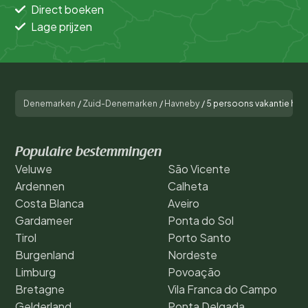
Direct boeken
Lage prijzen
Denemarken
/
Zuid-Denemarken
/
Havneby
/
5 persoons vakantie hui
Populaire bestemmingen
Veluwe
São Vicente
Ardennen
Calheta
Costa Blanca
Aveiro
Gardameer
Ponta do Sol
Tirol
Porto Santo
Burgenland
Nordeste
Limburg
Povoação
Bretagne
Vila Franca do Campo
Gelderland
Ponta Delgada