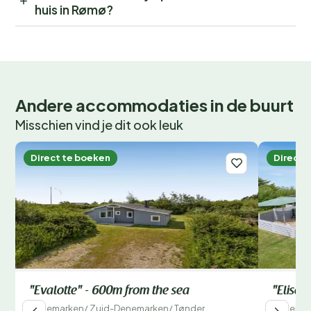
huis in Rømø?
Andere accommodaties in de buurt
Misschien vind je dit ook leuk
Direct te boeken
Direct 
"Evalotte" - 600m from the sea
"Elise"
Denemarken
/
Zuid-Denemarken
/
Tønder
Denemar