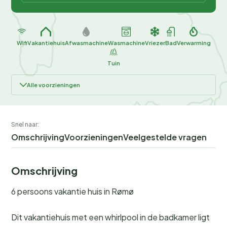
Wifi
Vakantiehuis
Afwasmachine
Wasmachine
Vriezer
Bad
Verwarming
Tuin
Alle voorzieningen
Snel naar:
Omschrijving
Voorzieningen
Veelgestelde vragen
Omschrijving
6 persoons vakantie huis in Rømø
Dit vakantiehuis met een whirlpool in de badkamer ligt