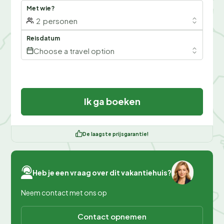
Met wie?
2
personen
Reisdatum
Choose a travel option
Ik ga boeken
De laagste prijsgarantie!
Heb je een vraag over dit vakantiehuis?
Neem contact met ons op
Contact opnemen