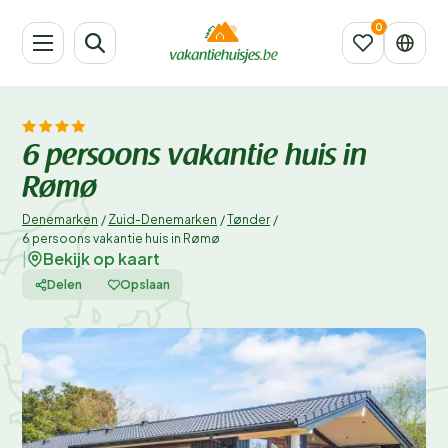
6 persoons vakantie huis in
Rømø
Denemarken
/
Zuid-Denemarken
/
Tønder
/
6 persoons vakantie huis in Rømø
Bekijk op kaart
|
Delen
Opslaan