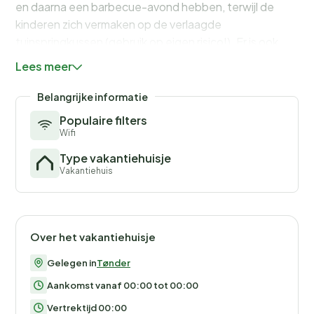
en daarna een barbecue-avond hebben, terwijl de
kinderen zich vermaken op de verlaagde
tuinspringkussen (gebruik op eigen risico!). Er is ook
een vuurplaats op het terrein aanwezig.
Lees meer
Geen verhuur aan jeugdgroepen gewenst!
Belangrijke informatie
Populaire filters
Wifi
Type vakantiehuisje
Vakantiehuis
Over het vakantiehuisje
Gelegen in
Tønder
Aankomst vanaf 00:00 tot 00:00
Vertrektijd 00:00