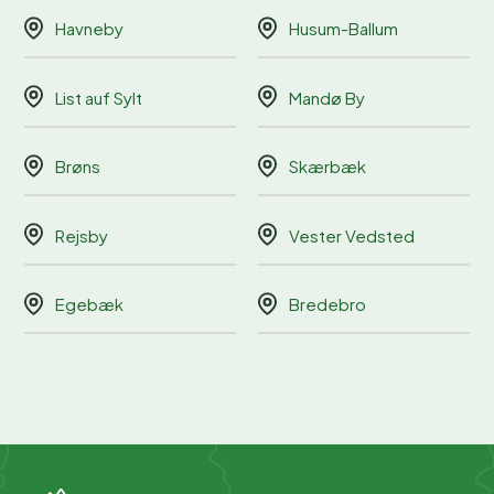
Havneby
Husum-Ballum
List auf Sylt
Mandø By
Brøns
Skærbæk
Rejsby
Vester Vedsted
Egebæk
Bredebro