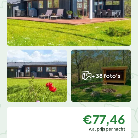
+ 38 foto's
€77,46
v.a. prijs per nacht