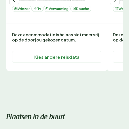
Vriezer
Tv
Verwarming
Douche
Wasm
Deze accommodatie is helaas niet meer vrij
Deze ac
op de door jou gekozen datum.
op de d
Kies andere reisdata
Plaatsen in de buurt