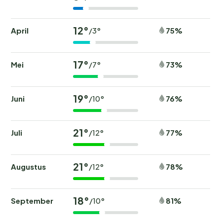
12°
April
75%
/3°
17°
Mei
73%
/7°
19°
Juni
76%
/10°
21°
Juli
77%
/12°
21°
Augustus
78%
/12°
18°
September
81%
/10°