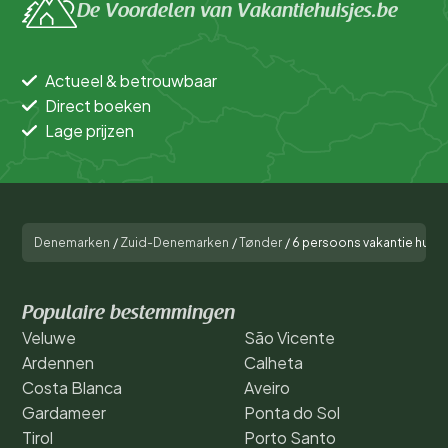
De Voordelen van Vakantiehuisjes.be
Actueel & betrouwbaar
Direct boeken
Lage prijzen
Denemarken
/
Zuid-Denemarken
/
Tønder
/
6 persoons vakantie huis 
Populaire bestemmingen
Veluwe
São Vicente
Ardennen
Calheta
Costa Blanca
Aveiro
Gardameer
Ponta do Sol
Tirol
Porto Santo