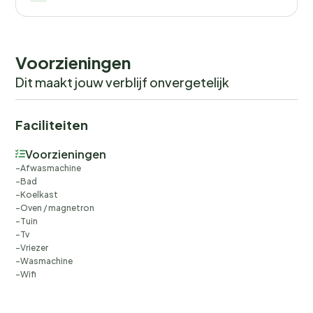
paden, enzovoort.
Geen verhuur aan jeugdgroepen gewenst!
Voorzieningen
Dit maakt jouw verblijf onvergetelijk
Faciliteiten
Voorzieningen
Afwasmachine
Bad
Koelkast
Oven / magnetron
Tuin
Tv
Vriezer
Wasmachine
Wifi