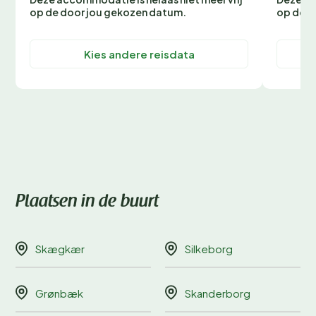
op de door jou gekozen datum.
op de d
Kies andere reisdata
Plaatsen in de buurt
Skægkær
Silkeborg
Grønbæk
Skanderborg