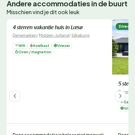
Andere accommodaties in de buurt
Misschien vind je dit ook leuk
Direct te boeken
Direct 
4 sterren vakantie huis in Læsø
Denemarken
/
Midden-Jutland
/
Silkeborg
Wifi
Koelkast
Vriezer
Oven / magnetron
5 sterr
Denemar
Sauna
Vrieze
Deze accommodatie is helaas niet meer vrij
Deze ac