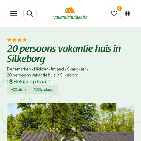
20 persoons vakantie huis in
Silkeborg
Denemarken
/
Midden-Jutland
/
Skægkær
/
20 persoons vakantie huis in Silkeborg
Bekijk op kaart
|
Delen
Opslaan