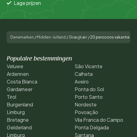
Lage prijzen
Denemarken
/
Midden-Jutland
/
Skægkær
/
20 persoons vakantie huis
Populaire bestemmingen
Veluwe
São Vicente
Ardennen
Calheta
Costa Blanca
Aveiro
Gardameer
Ponta do Sol
Tirol
Porto Santo
Burgenland
Nordeste
Limburg
Povoação
Bretagne
Vila Franca do Campo
Gelderland
Ponta Delgada
Limburg
Santana