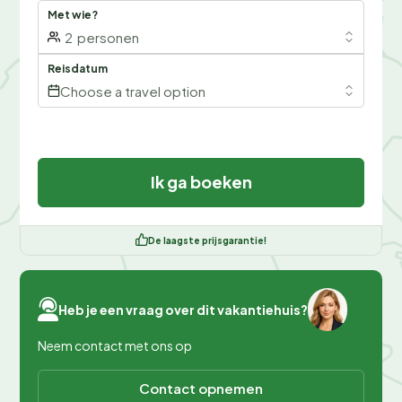
Met wie?
2
personen
Reisdatum
Choose a travel option
Ik ga boeken
De laagste prijsgarantie!
Heb je een vraag over dit vakantiehuis?
Neem contact met ons op
Contact opnemen