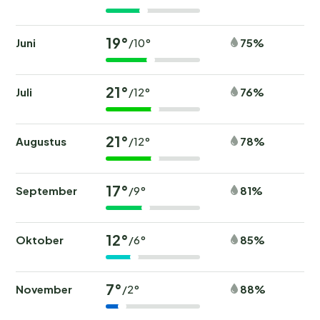
19°
Juni
75%
/10°
21°
Juli
76%
/12°
21°
Augustus
78%
/12°
17°
September
81%
/9°
12°
Oktober
85%
/6°
7°
November
88%
/2°