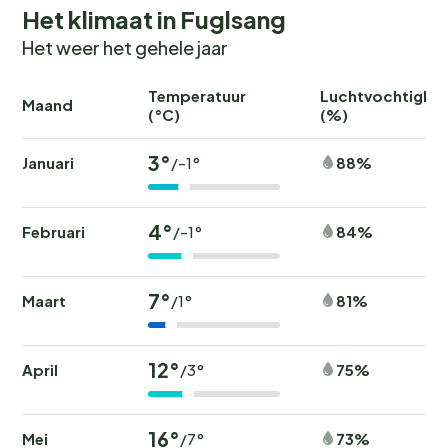
Het klimaat in Fuglsang
Het weer het gehele jaar
Temperatuur
Luchtvochtighei
Maand
(°C)
(%)
3°
Januari
88%
/-1°
4°
Februari
84%
/-1°
7°
Maart
81%
/1°
12°
April
75%
/3°
16°
Mei
73%
/7°