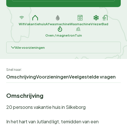
Wifi
Vakantiehuis
Afwasmachine
Wasmachine
Vriezer
Bad
Oven / magnetron
Tuin
Alle voorzieningen
Snel naar:
Omschrijving
Voorzieningen
Veelgestelde vragen
Omschrijving
20 persoons vakantie huis in Silkeborg
In het hart van Jutland ligt, temidden van een