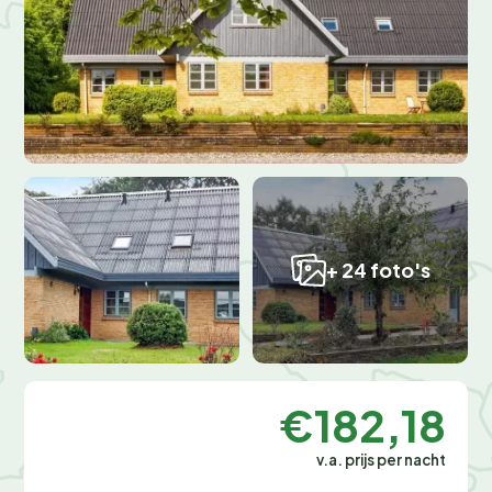
+ 24 foto's
€182,18
v.a. prijs per nacht