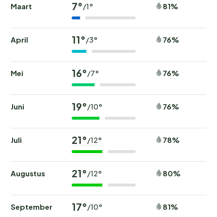
7°
Maart
81%
/1°
11°
April
76%
/3°
16°
Mei
76%
/7°
19°
Juni
76%
/10°
21°
Juli
78%
/12°
21°
Augustus
80%
/12°
17°
September
81%
/10°