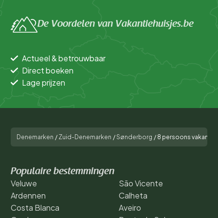
De Voordelen van Vakantiehuisjes.be
Actueel & betrouwbaar
Direct boeken
Lage prijzen
Denemarken
/
Zuid-Denemarken
/
Sønderborg
/
8 persoons vakantie h
Populaire bestemmingen
Veluwe
São Vicente
Ardennen
Calheta
Costa Blanca
Aveiro