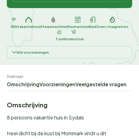
Wifi
Vakantiehuis
Afwasmachine
Wasmachine
Bad
Oven / magnetron
Tuin
Kinderstoel
Alle voorzieningen
Snel naar:
Omschrijving
Voorzieningen
Veelgestelde vragen
Omschrijving
8 persoons vakantie huis in Sydals
Heel dicht bij de kust bij Mommark vindt u dit