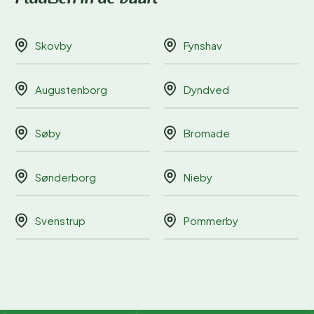
Skovby
Fynshav
Augustenborg
Dyndved
Søby
Bromade
Sønderborg
Nieby
Svenstrup
Pommerby