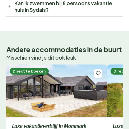
Kan ik zwemmen bij 8 persoons vakantie
huis in Sydals?
Andere accommodaties in de buurt
Misschien vind je dit ook leuk
Direct te boeken
Direct 
Luxe vakantieverblijf in Mommark
Luxe v