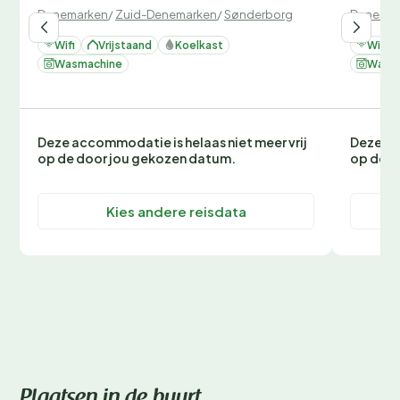
Denemarken
/
Zuid-Denemarken
/
Sønderborg
Denemar
Wifi
Vrijstaand
Koelkast
Wifi
Wasmachine
Wasm
Deze accommodatie is helaas niet meer vrij
Deze ac
op de door jou gekozen datum.
op de d
Kies andere reisdata
Plaatsen in de buurt