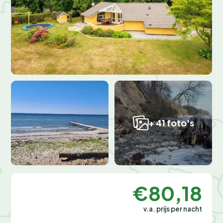
+ 41 foto's
€80,18
v.a. prijs per nacht