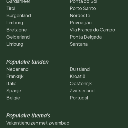
Gardameer
Ponta do Sol
Tirol
Porto Santo
Burgenland
Nordeste
Limburg
Povoação
Bretagne
Vila Franca do Campo
Gelderland
Ponta Delgada
Limburg
Santana
Populaire landen
Nederland
Duitsland
Frankrijk
Kroatië
Italië
Oostenrijk
Spanje
Zwitserland
België
Portugal
Populaire thema's
Vakantiehuizen met zwembad