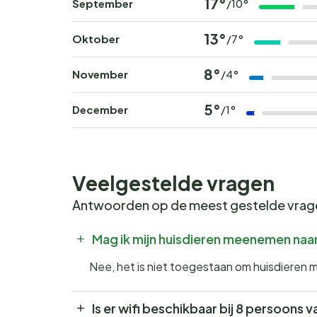
17°
September
/10°
13°
Oktober
/7°
8°
November
/4°
5°
December
/1°
Veelgestelde vragen
Antwoorden op de meest gestelde vra
Mag ik mijn huisdieren meenemen naar 
Nee, het is niet toegestaan om huisdieren 
Is er wifi beschikbaar bij 8 persoons v