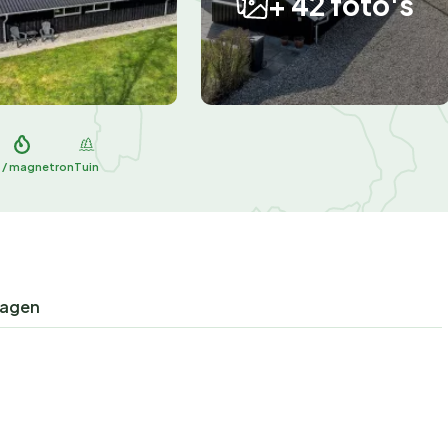
+ 42 foto's
 / magnetron
Tuin
ragen