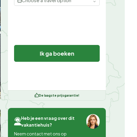
Choose a travel option
Ik ga boeken
De laagste prijsgarantie!
Heb je een vraag over dit
vakantiehuis?
Neem contact met ons op