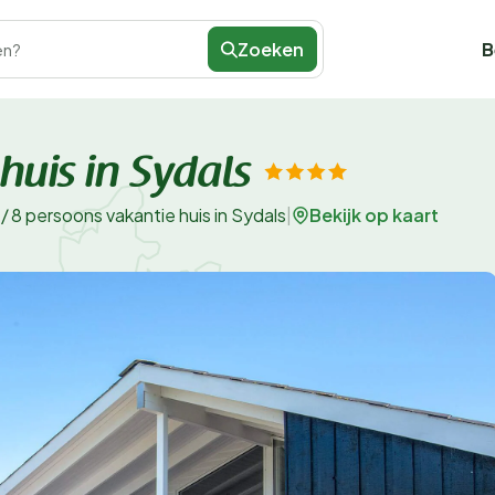
Zoeken
B
en?
huis in Sydals
Bekijk op kaart
/
8 persoons vakantie huis in Sydals
|