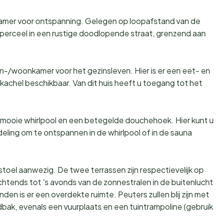
dkamer voor ontspanning. Gelegen op loopafstand van de
perceel in een rustige doodlopende straat, grenzend aan
-/woonkamer voor het gezinsleven. Hier is er een eet- en
kachel beschikbaar. Van dit huis heeft u toegang tot het
mooie whirlpool en een betegelde douchehoek. Hier kunt u
ling om te ontspannen in de whirlpool of in de sauna
rstoel aanwezig. De twee terrassen zijn respectievelijk op
chtends tot 's avonds van de zonnestralen in de buitenlucht
en is er een overdekte ruimte. Peuters zullen blij zijn met
bak, evenals een vuurplaats en een tuintrampoline (gebruik