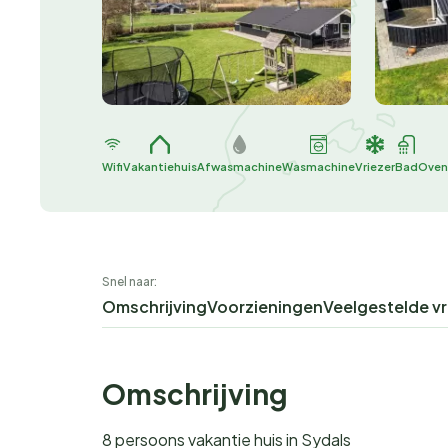
Wifi
Vakantiehuis
Afwasmachine
Wasmachine
Vriezer
Bad
Oven
Snel naar:
Omschrijving
Voorzieningen
Veelgestelde v
Omschrijving
8 persoons vakantie huis in Sydals