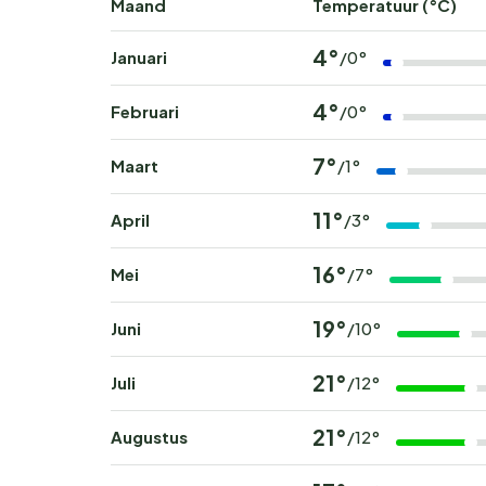
Maand
Temperatuur (°C)
4°
Januari
/0°
4°
Februari
/0°
7°
Maart
/1°
11°
April
/3°
16°
Mei
/7°
19°
Juni
/10°
21°
Juli
/12°
21°
Augustus
/12°