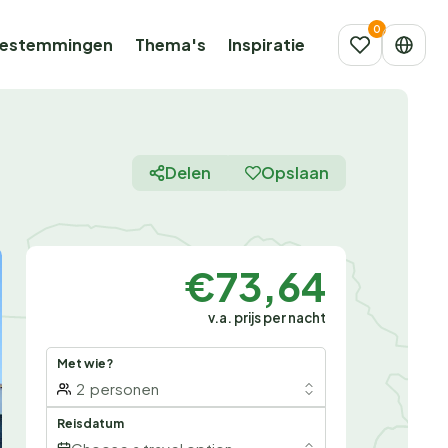
estemmingen
Thema's
Inspiratie
Delen
Opslaan
€73,64
v.a. prijs per nacht
Met wie?
2
personen
Reisdatum