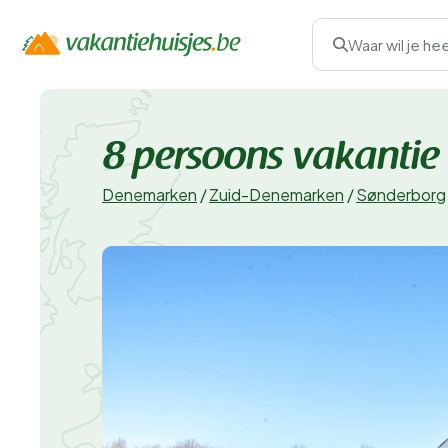
Waar wil je he
8 persoons vakantie 
Denemarken
/
Zuid-Denemarken
/
Sønderborg