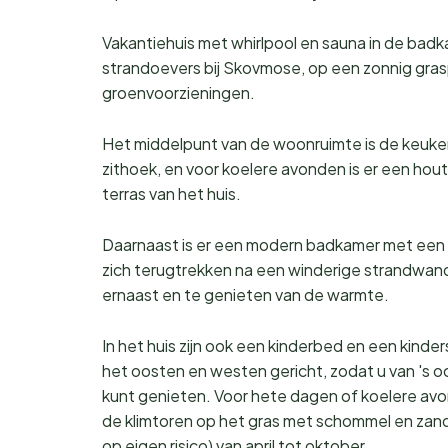
Vakantiehuis met whirlpool en sauna in de ba
strandoevers bij Skovmose, op een zonnig gras
groenvoorzieningen.
Het middelpunt van de woonruimte is de keuken
zithoek, en voor koelere avonden is er een hout
terras van het huis.
Daarnaast is er een modern badkamer met een 
zich terugtrekken na een winderige strandwande
ernaast en te genieten van de warmte.
In het huis zijn ook een kinderbed en een kinde
het oosten en westen gericht, zodat u van 's o
kunt genieten. Voor hete dagen of koelere avond
de klimtoren op het gras met schommel en zand
op eigen risico) van april tot oktober.