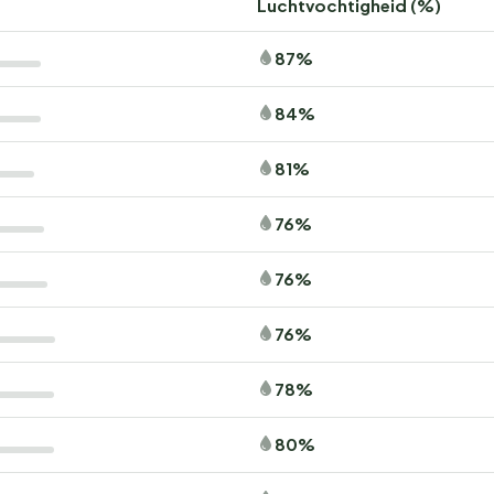
Luchtvochtigheid (%)
87%
84%
81%
76%
76%
76%
78%
80%