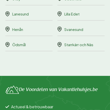
Lanesund
Lilla Edet
Henån
Svanesund
Ödsmål
Starrkärr och Näs
De Voordelen van Vakantiehuisjes.be
Actueel & betrouwbaar