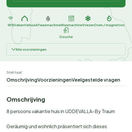
Wifi
Vakantiehuis
Afwasmachine
Wasmachine
Vriezer
Oven / magnetron
Douche
Alle voorzieningen
Snel naar:
Omschrijving
Voorzieningen
Veelgestelde vragen
Omschrijving
8 persoons vakantie huis in UDDEVALLA-By Traum
Geräumig und wohnlich präsentiert sich dieses