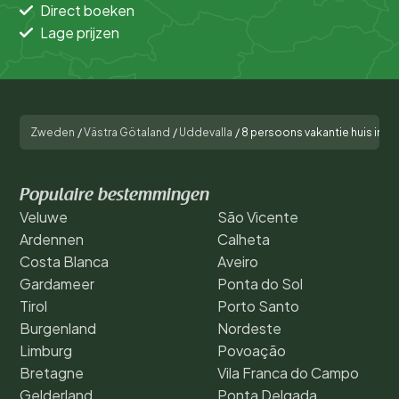
Direct boeken
Lage prijzen
Zweden
/
Västra Götaland
/
Uddevalla
/
8 persoons vakantie huis in 
Populaire bestemmingen
Veluwe
São Vicente
Ardennen
Calheta
Costa Blanca
Aveiro
Gardameer
Ponta do Sol
Tirol
Porto Santo
Burgenland
Nordeste
Limburg
Povoação
Bretagne
Vila Franca do Campo
Gelderland
Ponta Delgada