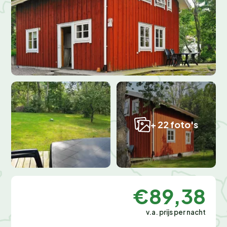
+ 22 foto's
€89,38
v.a. prijs per nacht