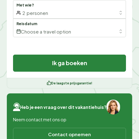
Met wie?
2
personen
Reisdatum
Choose a travel option
Ik ga boeken
De laagste prijsgarantie!
Heb je een vraag over dit vakantiehuis?
Neem contact met ons op
Contact opnemen