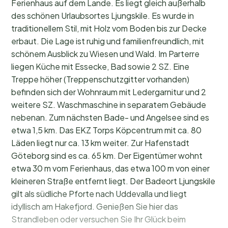
Ferienhaus auf dem Lande. Es liegt gleich außerhalb
des schönen Urlaubsortes Ljungskile. Es wurde in
traditionellem Stil, mit Holz vom Boden bis zur Decke
erbaut. Die Lage ist ruhig und familienfreundlich, mit
schönem Ausblick zu Wiesen und Wald. Im Parterre
liegen Küche mit Essecke, Bad sowie 2 SZ. Eine
Treppe höher (Treppenschutzgitter vorhanden)
befinden sich der Wohnraum mit Ledergarnitur und 2
weitere SZ. Waschmaschine in separatem Gebäude
nebenan. Zum nächsten Bade- und Angelsee sind es
etwa 1,5 km. Das EKZ Torps Köpcentrum mit ca. 80
Läden liegt nur ca. 13 km weiter. Zur Hafenstadt
Göteborg sind es ca. 65 km. Der Eigentümer wohnt
etwa 30 m vom Ferienhaus, das etwa 100 m von einer
kleineren Straße entfernt liegt. Der Badeort Ljungskile
gilt als südliche Pforte nach Uddevalla und liegt
idyllisch am Hakefjord. Genießen Sie hier das
Strandleben oder versuchen Sie Ihr Glück beim