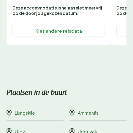
Deze accommodatie is helaas niet meer vrij
Deze ac
op de door jou gekozen datum.
op de d
Kies andere reisdata
Plaatsen in de buurt
Ljungskile
Ammenäs
Utby
Uddevalla