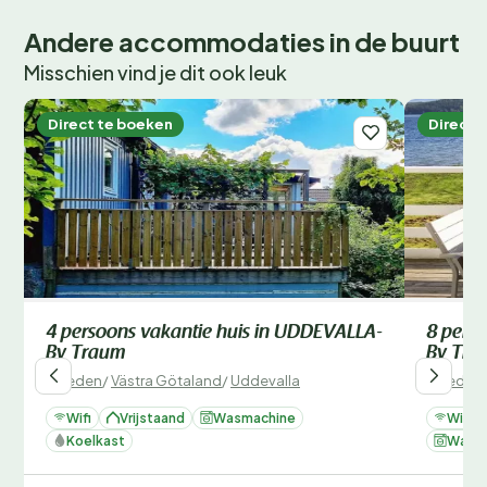
Andere accommodaties in de buurt
Misschien vind je dit ook leuk
Direct te boeken
Direct 
4 persoons vakantie huis in UDDEVALLA-
8 perso
By Traum
By Tra
Zweden
/
Västra Götaland
/
Uddevalla
Zweden
Wifi
Vrijstaand
Wasmachine
Wifi
Koelkast
Wasm