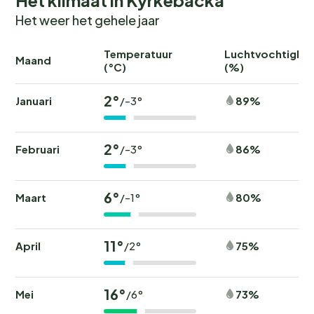
Het weer het gehele jaar
Temperatuur
Luchtvochtighei
Maand
(°C)
(%)
2°
Januari
89%
/-3°
2°
Februari
86%
/-3°
6°
Maart
80%
/-1°
11°
April
75%
/2°
16°
Mei
73%
/6°