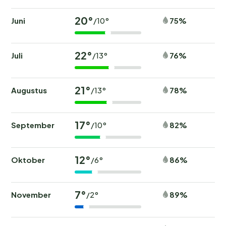
20°
Juni
75%
/10°
22°
Juli
76%
/13°
21°
Augustus
78%
/13°
17°
September
82%
/10°
12°
Oktober
86%
/6°
7°
November
89%
/2°