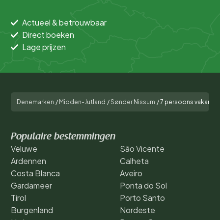
Actueel & betrouwbaar
Direct boeken
Lage prijzen
Denemarken
/
Midden-Jutland
/
Sønder Nissum
/
7 persoons vakantie 
Populaire bestemmingen
Veluwe
São Vicente
Ardennen
Calheta
Costa Blanca
Aveiro
Gardameer
Ponta do Sol
Tirol
Porto Santo
Burgenland
Nordeste