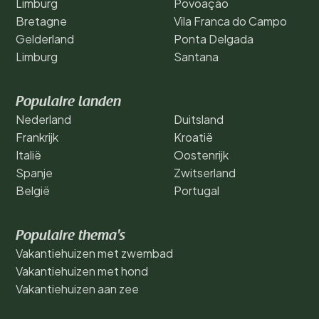
Limburg
Povoação
Bretagne
Vila Franca do Campo
Gelderland
Ponta Delgada
Limburg
Santana
Populaire landen
Nederland
Duitsland
Frankrijk
Kroatië
Italië
Oostenrijk
Spanje
Zwitserland
België
Portugal
Populaire thema's
Vakantiehuizen met zwembad
Vakantiehuizen met hond
Vakantiehuizen aan zee