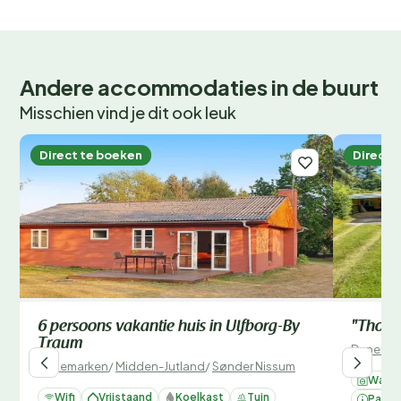
Andere accommodaties in de buurt
Misschien vind je dit ook leuk
Direct te boeken
Direct 
6 persoons vakantie huis in Ulfborg-By
"Tholf"
Traum
Denemar
Denemarken
/
Midden-Jutland
/
Sønder Nissum
Wasm
Wifi
Vrijstaand
Koelkast
Tuin
Parke