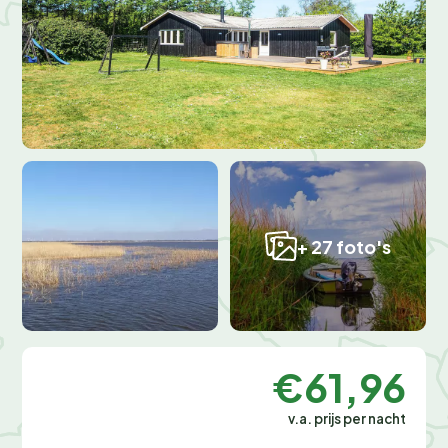
+ 27 foto's
€61,96
v.a. prijs per nacht