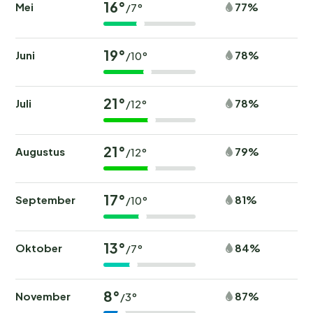
16°
Mei
77%
/7°
19°
Juni
78%
/10°
21°
Juli
78%
/12°
21°
Augustus
79%
/12°
17°
September
81%
/10°
13°
Oktober
84%
/7°
8°
November
87%
/3°