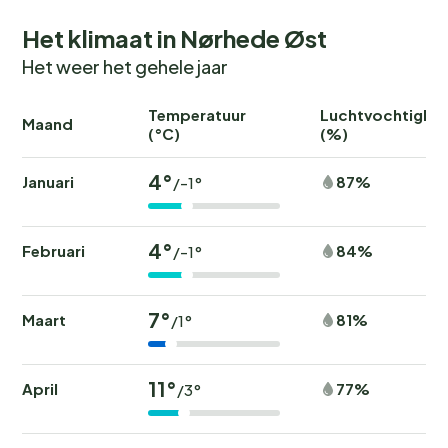
Het klimaat in Nørhede Øst
Het weer het gehele jaar
Temperatuur
Luchtvochtighei
Maand
(°C)
(%)
4°
Januari
87%
/-1°
4°
Februari
84%
/-1°
7°
Maart
81%
/1°
11°
April
77%
/3°