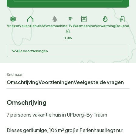
Vriezer
Vakantiehuis
Afwasmachine
Tv
Wasmachine
Verwarming
Douche
Tuin
Alle voorzieningen
Snel naar:
Omschrijving
Voorzieningen
Veelgestelde vragen
Omschrijving
7 persoons vakantie huis in Ulfborg-By Traum
Dieses geräumige, 106 m² große Ferienhaus liegt nur