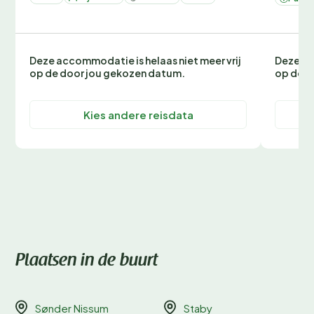
Deze accommodatie is helaas niet meer vrij
Deze ac
op de door jou gekozen datum.
op de d
Kies andere reisdata
Plaatsen in de buurt
Sønder Nissum
Staby