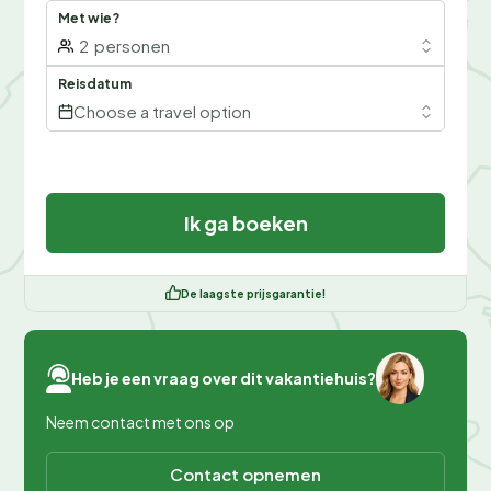
Met wie?
2
personen
Reisdatum
Choose a travel option
Ik ga boeken
De laagste prijsgarantie!
Heb je een vraag over dit vakantiehuis?
Neem contact met ons op
Contact opnemen