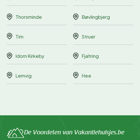
Thorsminde
Bøvlingbjerg
Tim
Struer
Idom Kirkeby
Fjaltring
Lemvig
Hee
De Voordelen van Vakantiehuisjes.be