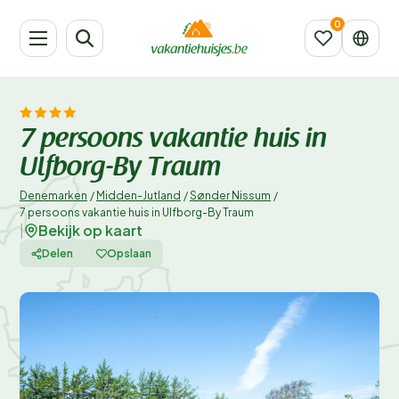
7 persoons vakantie huis in
Ulfborg-By Traum
Denemarken
/
Midden-Jutland
/
Sønder Nissum
/
7 persoons vakantie huis in Ulfborg-By Traum
Bekijk op kaart
|
Delen
Opslaan