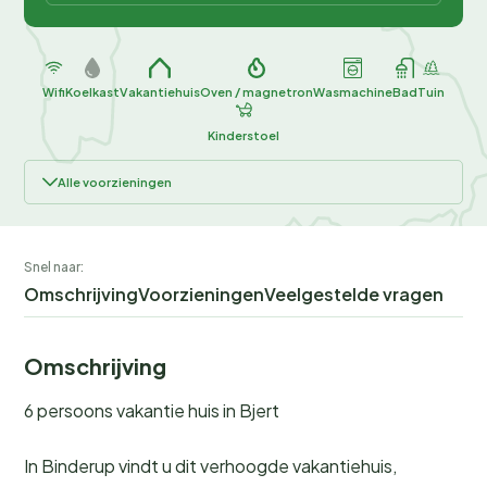
Wifi
Koelkast
Vakantiehuis
Oven / magnetron
Wasmachine
Bad
Tuin
Kinderstoel
Alle voorzieningen
Snel naar:
Omschrijving
Voorzieningen
Veelgestelde vragen
Omschrijving
6 persoons vakantie huis in Bjert
In Binderup vindt u dit verhoogde vakantiehuis,