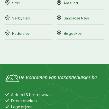
Strib
Årøsund
Vejlby Fed
Sandager Næs
Haderslev
Bøgeskov
De Voordelen van Vakantiehuisjes.be
Actueel & betrouwbaar
Direct boeken
Lage prijzen