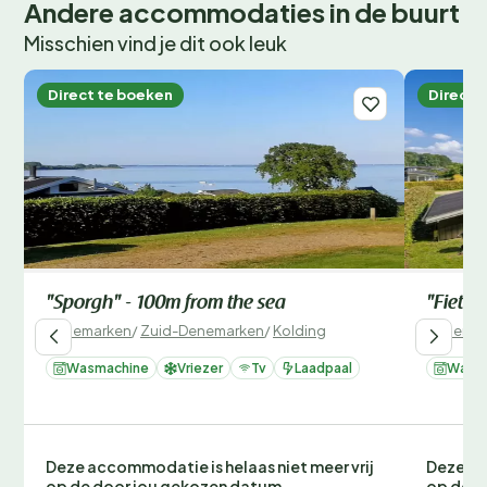
Andere accommodaties in de buurt
Misschien vind je dit ook leuk
Direct te boeken
Direct 
"Sporgh" - 100m from the sea
"Fiete"
Denemarken
/
Zuid-Denemarken
/
Kolding
Denemar
Wasmachine
Vriezer
Tv
Laadpaal
Wasm
Deze accommodatie is helaas niet meer vrij
Deze ac
op de door jou gekozen datum.
op de d