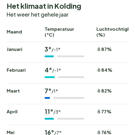
Het klimaat in Kolding
Het weer het gehele jaar
Temperatuur
Luchtvochtighei
Maand
(°C)
(%)
3°
Januari
87%
/-1°
4°
Februari
84%
/-1°
7°
Maart
82%
/1°
11°
April
77%
/3°
16°
Mei
76%
/7°