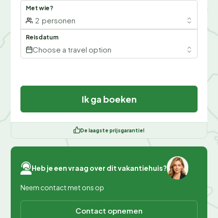
Met wie?
2
personen
Reisdatum
Choose a travel option
Ik ga boeken
De laagste prijsgarantie!
Heb je een vraag over dit vakantiehuis?
Neem contact met ons op
Contact opnemen