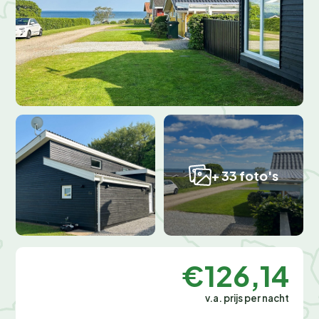
+ 33 foto's
€126,14
v.a. prijs per nacht