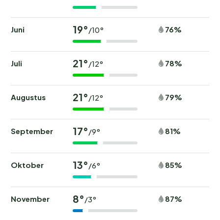
19°
Juni
76%
/10°
21°
Juli
78%
/12°
21°
Augustus
79%
/12°
17°
September
81%
/9°
13°
Oktober
85%
/6°
8°
November
87%
/3°