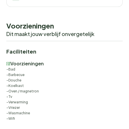
readings, actual usage of extra services, and any remainin
balance will be refunded within 21 days after checkout.Th
you would anyways pay for, ensuring a seamless stay and
check-out experience.
Voorzieningen
Dit maakt jouw verblijf onvergetelijk
Faciliteiten
Voorzieningen
Bad
Barbecue
Douche
Koelkast
Oven / magnetron
Tv
Verwarming
Vriezer
Wasmachine
Wifi