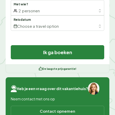
Met wie?
2
personen
Reisdatum
Choose a travel option
Ik ga boeken
De laagste prijsgarantie!
Heb je een vraag over dit vakantiehuis?
Neem contact met ons op
Contact opnemen