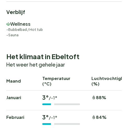
Verblijf
Wellness
Bubbelbad / Hot tub
Sauna
Het klimaat in Ebeltoft
Het weer het gehele jaar
Temperatuur
Luchtvochtighei
Maand
(°C)
(%)
3°
Januari
88%
/-1°
3°
Februari
84%
/-1°