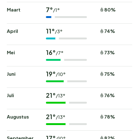
7°
Maart
80%
/1°
11°
April
74%
/3°
16°
Mei
73%
/7°
19°
Juni
75%
/10°
21°
Juli
76%
/13°
21°
Augustus
78%
/13°
17°
September
82%
/10°