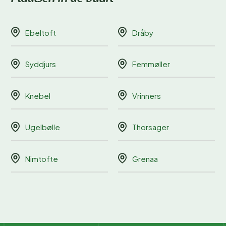
Ebeltoft
Dråby
Syddjurs
Femmøller
Knebel
Vrinners
Ugelbølle
Thorsager
Nimtofte
Grenaa