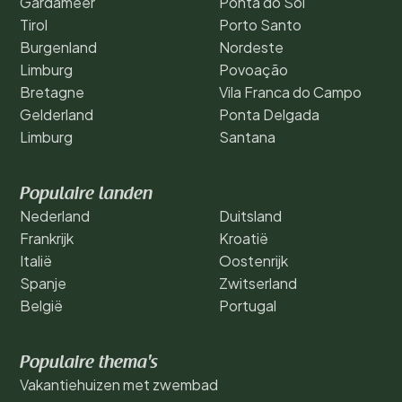
Gardameer
Ponta do Sol
Tirol
Porto Santo
Burgenland
Nordeste
Limburg
Povoação
Bretagne
Vila Franca do Campo
Gelderland
Ponta Delgada
Limburg
Santana
Populaire landen
Nederland
Duitsland
Frankrijk
Kroatië
Italië
Oostenrijk
Spanje
Zwitserland
België
Portugal
Populaire thema's
Vakantiehuizen met zwembad