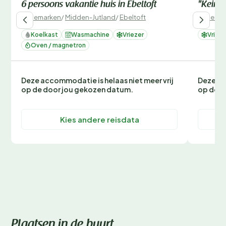
6 persoons vakantie huis in Ebeltoft
"Keimo"
Denemarken
/
Midden-Jutland
/
Ebeltoft
Denemar
Koelkast
Wasmachine
Vriezer
Vrieze
Oven / magnetron
Deze accommodatie is helaas niet meer vrij
Deze ac
op de door jou gekozen datum.
op de d
Kies andere reisdata
Plaatsen in de buurt