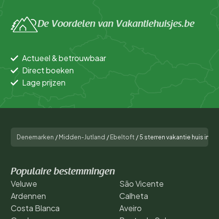
De Voordelen van Vakantiehuisjes.be
Actueel & betrouwbaar
Direct boeken
Lage prijzen
Denemarken
/
Midden-Jutland
/
Ebeltoft
/
5 sterren vakantie huis in Eb
Populaire bestemmingen
Veluwe
São Vicente
Ardennen
Calheta
Costa Blanca
Aveiro