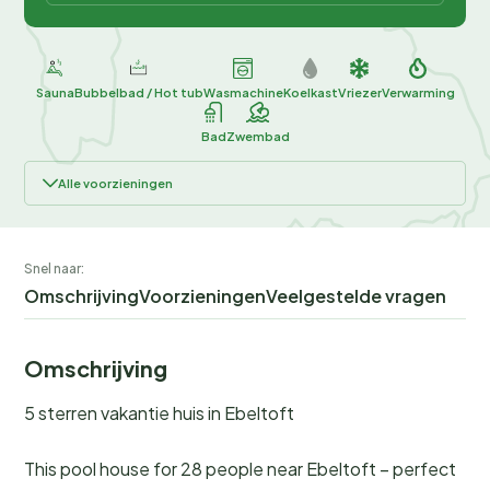
Sauna
Bubbelbad / Hot tub
Wasmachine
Koelkast
Vriezer
Verwarming
Bad
Zwembad
Alle voorzieningen
Snel naar:
Omschrijving
Voorzieningen
Veelgestelde vragen
Omschrijving
5 sterren vakantie huis in Ebeltoft
This pool house for 28 people near Ebeltoft – perfect