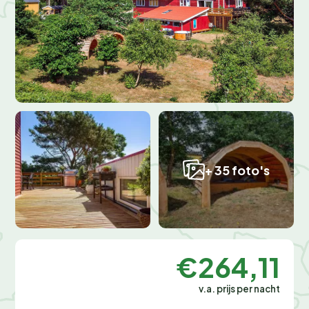
+ 35 foto's
€264,11
v.a. prijs per nacht