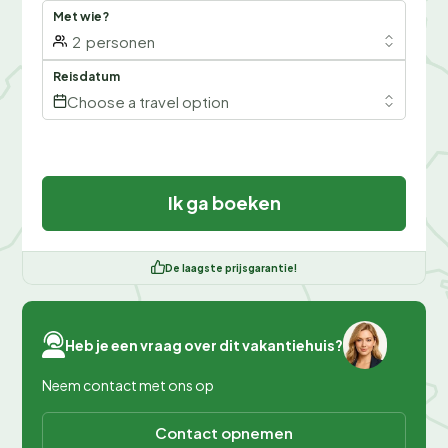
Met wie?
2
personen
Reisdatum
Choose a travel option
Ik ga boeken
De laagste prijsgarantie!
Heb je een vraag over dit vakantiehuis?
Neem contact met ons op
Contact opnemen