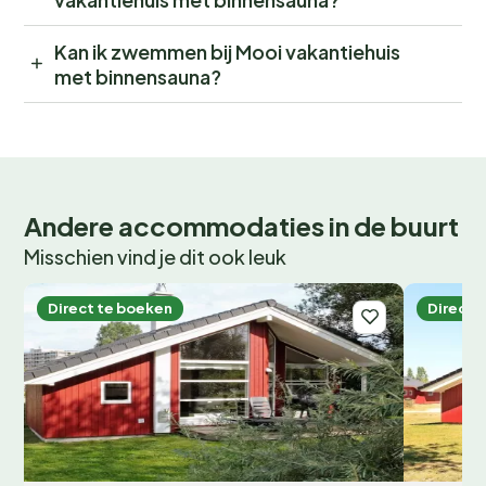
Kan ik zwemmen bij Mooi vakantiehuis
met binnensauna?
Andere accommodaties in de buurt
Misschien vind je dit ook leuk
Direct te boeken
Direct 