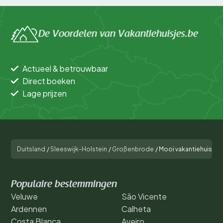
De Voordelen van Vakantiehuisjes.be
Actueel & betrouwbaar
Direct boeken
Lage prijzen
Duitsland
/
Sleeswijk-Holstein
/
Großenbrode
/
Mooi vakantiehuis me
Populaire bestemmingen
Veluwe
São Vicente
Ardennen
Calheta
Costa Blanca
Aveiro