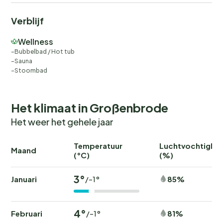
Verblijf
Wellness
Bubbelbad / Hot tub
Sauna
Stoombad
Het klimaat in Großenbrode
Het weer het gehele jaar
Temperatuur
Luchtvochtighei
Maand
(°C)
(%)
3°
Januari
85%
/-1°
4°
Februari
81%
/-1°