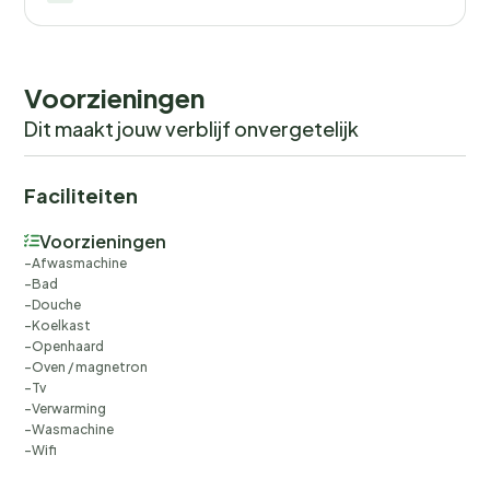
set kost. Maximaal twee huisdieren zijn van harte
welkom tegen een prijs van 10 euro per dag en per dier.
Voorzieningen
Dit maakt jouw verblijf onvergetelijk
Faciliteiten
Voorzieningen
Afwasmachine
Bad
Douche
Koelkast
Openhaard
Oven / magnetron
Tv
Verwarming
Wasmachine
Wifi