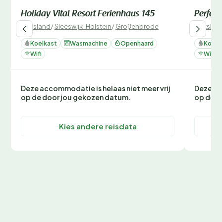
Holiday Vital Resort Ferienhaus 145
Perfect
Duitsland
/
Sleeswijk-Holstein
/
Großenbrode
Duitslan
Koelkast
Wasmachine
Openhaard
Koelk
Wifi
Wifi
Deze accommodatie is helaas niet meer vrij
Deze ac
op de door jou gekozen datum.
op de d
Kies andere reisdata