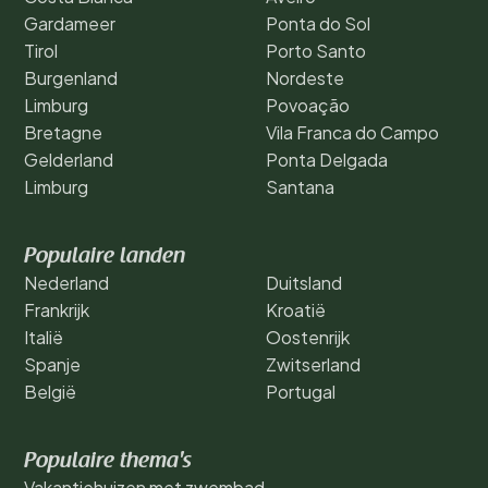
Gardameer
Ponta do Sol
Tirol
Porto Santo
Burgenland
Nordeste
Limburg
Povoação
Bretagne
Vila Franca do Campo
Gelderland
Ponta Delgada
Limburg
Santana
Populaire landen
Nederland
Duitsland
Frankrijk
Kroatië
Italië
Oostenrijk
Spanje
Zwitserland
België
Portugal
Populaire thema's
Vakantiehuizen met zwembad