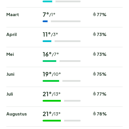
7°
Maart
77%
/1°
11°
April
73%
/3°
16°
Mei
73%
/7°
19°
Juni
75%
/10°
21°
Juli
77%
/13°
21°
Augustus
78%
/13°