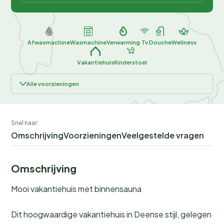
Afwasmachine
Wasmachine
Verwarming
Tv
Douche
Wellness
Vakantiehuis
Kinderstoel
Alle voorzieningen
Snel naar:
Omschrijving
Voorzieningen
Veelgestelde vragen
Omschrijving
Mooi vakantiehuis met binnensauna
Dit hoogwaardige vakantiehuis in Deense stijl, gelegen