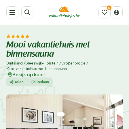
Mooi vakantiehuis met
binnensauna
Duitsland
/
Sleeswijk-Holstein
/
Großenbrode
/
Mooi vakantiehuis met binnensauna
Bekijk op kaart
|
Delen
Opslaan