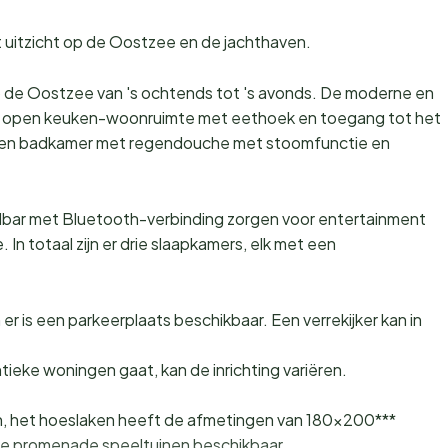
uitzicht op de Oostzee en de jachthaven.
p de Oostzee van 's ochtends tot 's avonds. De moderne en
en open keuken-woonruimte met eethoek en toegang tot het
r een badkamer met regendouche met stoomfunctie en
dbar met Bluetooth-verbinding zorgen voor entertainment
In totaal zijn er drie slaapkamers, elk met een
r is een parkeerplaats beschikbaar. Een verrekijker kan in
ieke woningen gaat, kan de inrichting variëren.
, het hoeslaken heeft de afmetingen van 180x200***
wde promenade speeltuinen beschikbaar.