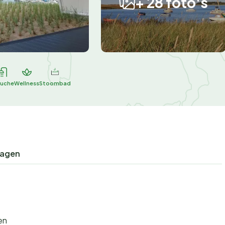
+ 28 foto's
uche
Wellness
Stoombad
ragen
en