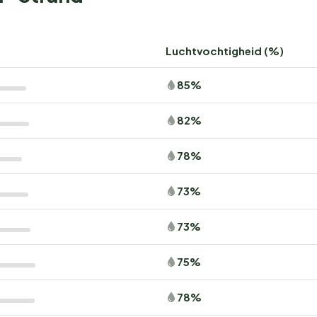
Luchtvochtigheid (%)
85%
82%
78%
73%
73%
75%
78%