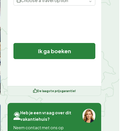
Choose a travel option
Ik ga boeken
De laagste prijsgarantie!
Heb je een vraag over dit
vakantiehuis?
Neem contact met ons op