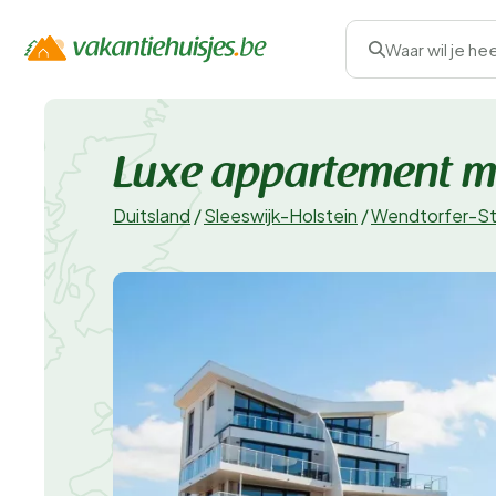
Waar wil je he
Luxe appartement me
Duitsland
/
Sleeswijk-Holstein
/
Wendtorfer-St