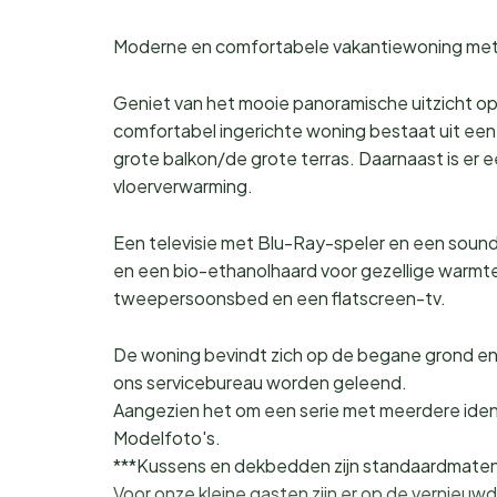
Moderne en comfortabele vakantiewoning met 
Geniet van het mooie panoramische uitzicht o
comfortabel ingerichte woning bestaat uit e
grote balkon/de grote terras. Daarnaast is e
vloerverwarming.
Een televisie met Blu-Ray-speler en een soun
en een bio-ethanolhaard voor gezellige warmte. 
tweepersoonsbed en een flatscreen-tv.
De woning bevindt zich op de begane grond en e
ons servicebureau worden geleend.
Aangezien het om een serie met meerdere ident
Modelfoto's.
***Kussens en dekbedden zijn standaardmaten
Voor onze kleine gasten zijn er op de vernieu