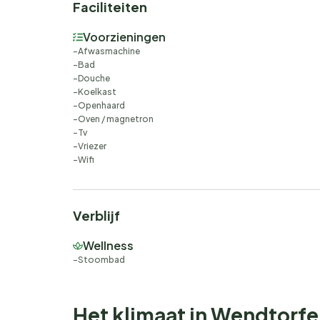
Faciliteiten
Voorzieningen
Afwasmachine
Bad
Douche
Koelkast
Openhaard
Oven / magnetron
Tv
Vriezer
Wifi
Verblijf
Wellness
Stoombad
Het klimaat in Wendtorf