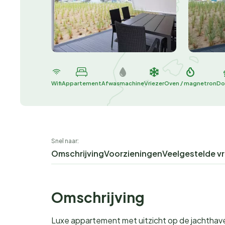
Wifi
Appartement
Afwasmachine
Vriezer
Oven / magnetron
Do
Snel naar:
Omschrijving
Voorzieningen
Veelgestelde v
Omschrijving
Luxe appartement met uitzicht op de jachthav