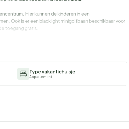
tencentrum. Hier kunnen de kinderen in een
men. Ook is er een blacklight minigolfbaan beschikbaar voor
 de toegang gratis.
ingen in Marina Wendtorf uitsluitend aan vakantiegangers
Type vakantiehuisje
Appartement