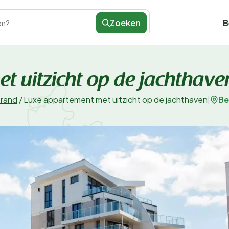
Zoeken
B
en?
t uitzicht op de jachthave
Be
rand
/
Luxe appartement met uitzicht op de jachthaven
|