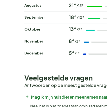
21°
Augustus
/13°
18°
September
/10°
13°
Oktober
/7°
8°
November
/3°
5°
December
/1°
Veelgestelde vragen
Antwoorden op de meest gestelde vra
Mag ik mijn huisdieren meenemen naa
Nee, het is niet toegestaan om huisdieren