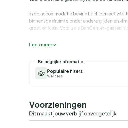
In de accommodatie bevindt zich een activitei
binnenspeelruimte onder andere glijden en klim
groot en klein. Voor u als DanCenter-gasten is
*** Verhuur van vakantiehuizen en vakantiewon
Lees meer
voor vakantiedoeleinden. ***
Belangrijke informatie
Populaire filters
Wellness
Voorzieningen
Dit maakt jouw verblijf onvergetelijk