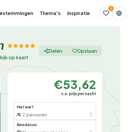
estemmingen
Thema's
Inspiratie
n
Delen
Opslaan
kijk op kaart
€53,62
v.a. prijs per nacht
Met wie?
2
personen
Reisdatum