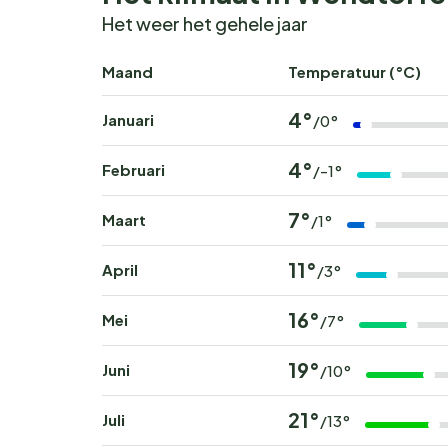
Het weer het gehele jaar
Maand
Temperatuur (°C)
4°
Januari
/0°
4°
Februari
/-1°
7°
Maart
/1°
11°
April
/3°
16°
Mei
/7°
19°
Juni
/10°
21°
Juli
/13°