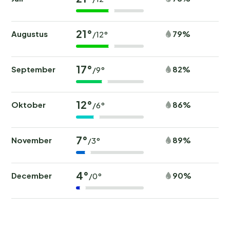
21°
Augustus
79%
/12°
17°
September
82%
/9°
12°
Oktober
86%
/6°
7°
November
89%
/3°
4°
December
90%
/0°