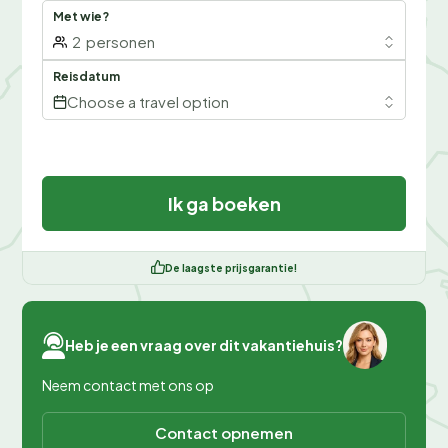
Met wie?
2
personen
Reisdatum
Choose a travel option
Ik ga boeken
De laagste prijsgarantie!
Heb je een vraag over dit vakantiehuis?
Neem contact met ons op
Contact opnemen