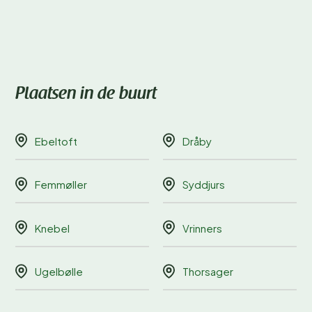
Plaatsen in de buurt
Ebeltoft
Dråby
Femmøller
Syddjurs
Knebel
Vrinners
Ugelbølle
Thorsager