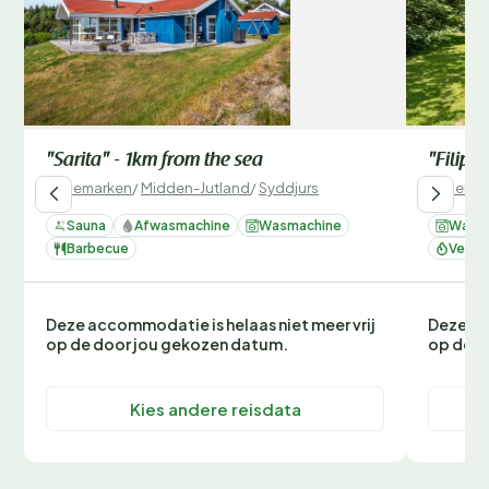
"Sarita" - 1km from the sea
"Filip"
Denemarken
/
Midden-Jutland
/
Syddjurs
Denemar
Sauna
Afwasmachine
Wasmachine
Wasm
Barbecue
Verwa
Deze accommodatie is helaas niet meer vrij
Deze ac
op de door jou gekozen datum.
op de d
Kies andere reisdata