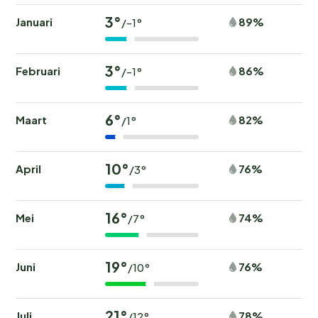
3°
Januari
89%
/-1°
3°
Februari
86%
/-1°
6°
Maart
82%
/1°
10°
April
76%
/3°
16°
Mei
74%
/7°
19°
Juni
76%
/10°
21°
Juli
78%
/12°