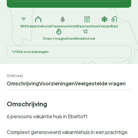
Wifi
Vakantiehuis
Afwasmachine
Wasmachine
Vriezer
Bad
Oven / magnetron
Kinderstoel
Alle voorzieningen
Snel naar:
Omschrijving
Voorzieningen
Veelgestelde vragen
Omschrijving
6 persoons vakantie huis in Ebeltoft
Compleet gerenoveerd vakantiehuis in een prachtige