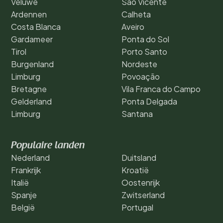
Veluwe
São Vicente
Ardennen
Calheta
Costa Blanca
Aveiro
Gardameer
Ponta do Sol
Tirol
Porto Santo
Burgenland
Nordeste
Limburg
Povoação
Bretagne
Vila Franca do Campo
Gelderland
Ponta Delgada
Limburg
Santana
Populaire landen
Nederland
Duitsland
Frankrijk
Kroatië
Italië
Oostenrijk
Spanje
Zwitserland
België
Portugal