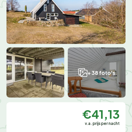
+ 38 foto's
€41,13
v.a. prijs per nacht