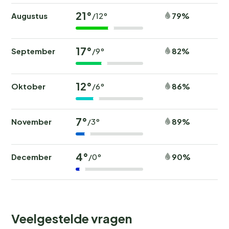
21°
Augustus
79%
/12°
17°
September
82%
/9°
12°
Oktober
86%
/6°
7°
November
89%
/3°
4°
December
90%
/0°
Veelgestelde vragen