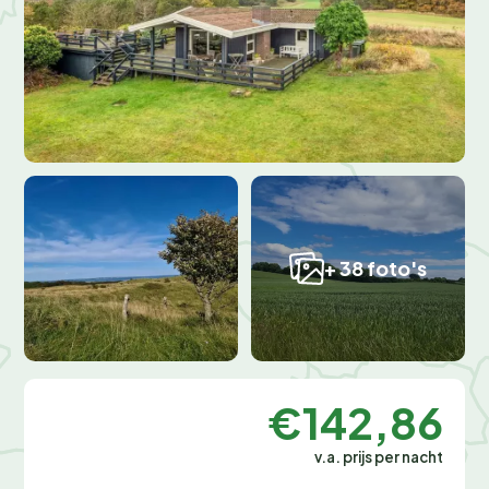
+ 38 foto's
€142,86
v.a. prijs per nacht