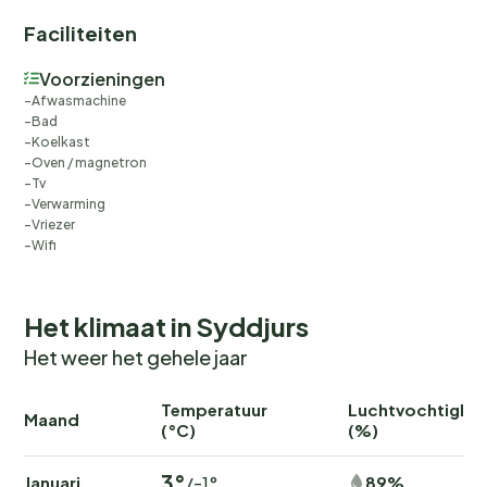
Faciliteiten
Voorzieningen
Afwasmachine
Bad
Koelkast
Oven / magnetron
Tv
Verwarming
Vriezer
Wifi
Het klimaat in Syddjurs
Het weer het gehele jaar
Temperatuur
Luchtvochtighei
Maand
(°C)
(%)
3°
Januari
89%
/-1°