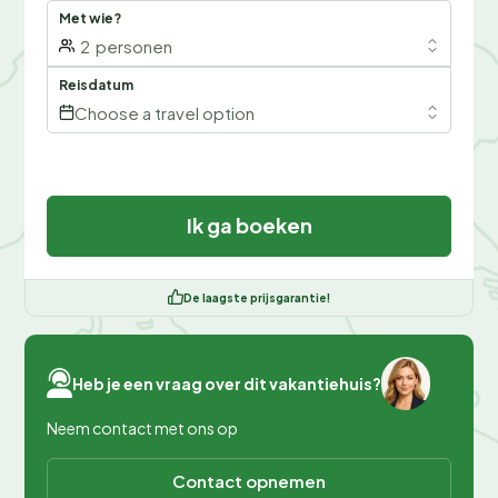
Met wie?
2
personen
Reisdatum
Choose a travel option
Ik ga boeken
De laagste prijsgarantie!
Heb je een vraag over dit vakantiehuis?
Neem contact met ons op
Contact opnemen