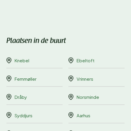
Plaatsen in de buurt
Knebel
Ebeltoft
Femmøller
Vrinners
Dråby
Norsminde
Syddjurs
Aarhus