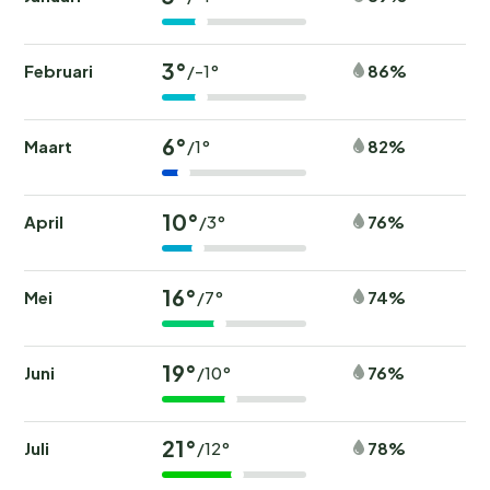
3°
Februari
86%
/-1°
6°
Maart
82%
/1°
10°
April
76%
/3°
16°
Mei
74%
/7°
19°
Juni
76%
/10°
21°
Juli
78%
/12°