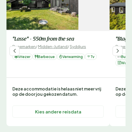
"Lasse" - 550m from the sea
"Blagic
Denemarken
/
Midden-Jutland
/
Syddjurs
Denemar
Vriezer
Barbecue
Verwarming
Tv
Bubbe
Wasm
Deze accommodatie is helaas niet meer vrij
Deze ac
op de door jou gekozen datum.
op de d
Kies andere reisdata