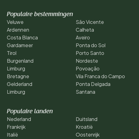
Populaire bestemmingen
Veluwe
São Vicente
Ardennen
Calheta
Costa Blanca
Aveiro
Gardameer
Ponta do Sol
Tirol
Porto Santo
Burgenland
Nordeste
Limburg
Povoação
Bretagne
Vila Franca do Campo
Gelderland
Ponta Delgada
Limburg
Santana
Populaire landen
Nederland
Duitsland
Frankrijk
Kroatië
Italië
Oostenrijk