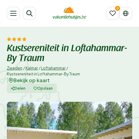
Kustsereniteit in Loftahammar-
By Traum
Zweden
/
Kalmar
/
Loftahammar
/
Kustsereniteit in Loftahammar-By Traum
Bekijk op kaart
|
Delen
Opslaan