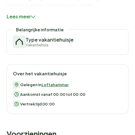
botenleven of neerzitten in een van de
havenrestaurants. Als je naar een van de nabijgelegen
Lees meer
eilanden wilt gaan, is er in de zomer veerdienst vanuit
Loftahammar, en daar zijn ook restaurants en
Belangrijke informatie
zwemgelegenheden.
Type vakantiehuisje
Vakantiehuis
De golfbaan ligt dicht bij het centrum en het
dichtstbijzijnde strand is 4 km verderop, en als je buiten
Loftahammar gaat, zijn er veel stranden om uit te
kiezen en ook mogelijkheden om te vissen als je dat wilt
Over het vakantiehuisje
proberen.
Gelegen in
Loftahammar
Welkom in dit mooie huis!
Aankomst vanaf 00:00 tot 00:00
Vertrektijd 00:00
Voorzieningen