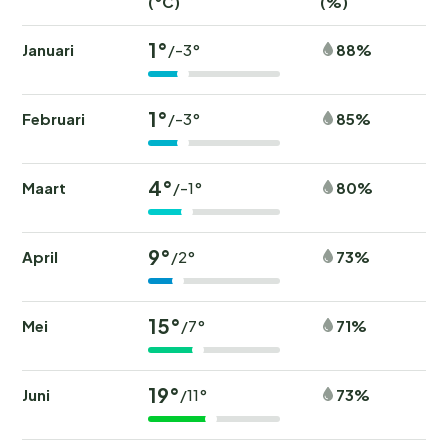
(°C)
(%)
1°
Januari
88%
/-3°
1°
Februari
85%
/-3°
4°
Maart
80%
/-1°
9°
April
73%
/2°
15°
Mei
71%
/7°
19°
Juni
73%
/11°