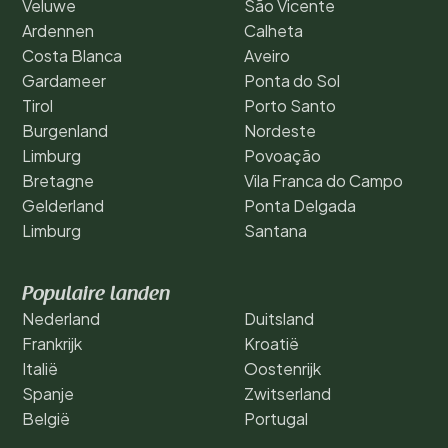
Veluwe
São Vicente
Ardennen
Calheta
Costa Blanca
Aveiro
Gardameer
Ponta do Sol
Tirol
Porto Santo
Burgenland
Nordeste
Limburg
Povoação
Bretagne
Vila Franca do Campo
Gelderland
Ponta Delgada
Limburg
Santana
Populaire landen
Nederland
Duitsland
Frankrijk
Kroatië
Italië
Oostenrijk
Spanje
Zwitserland
België
Portugal