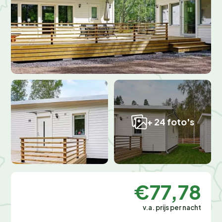
+ 24 foto's
€77,78
v.a. prijs per nacht