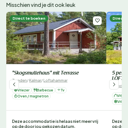
Misschien vind je dit ook leuk
Direct te boeken
Direct 
"Skogsmullehaus" mit Terrasse
5 perso
LOFTA
Zweden
/
Kalmar
/
Loftahammar
Zweden
Vriezer
Barbecue
Tv
Vrijst
Oven / magnetron
Vrieze
Deze accommodatie is helaas niet meer vrij
Deze ac
op de door jou gekozen datum.
op de d