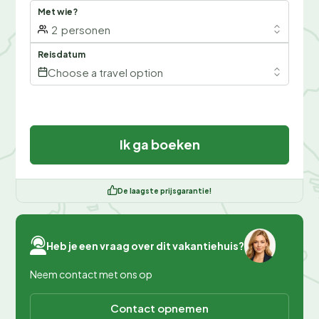
Met wie?
2
personen
Reisdatum
Choose a travel option
Ik ga boeken
De laagste prijsgarantie!
Heb je een vraag over dit vakantiehuis?
Neem contact met ons op
Contact opnemen