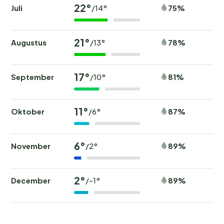
22°
Juli
75%
/14°
21°
Augustus
78%
/13°
17°
September
81%
/10°
11°
Oktober
87%
/6°
6°
November
89%
/2°
2°
December
89%
/-1°