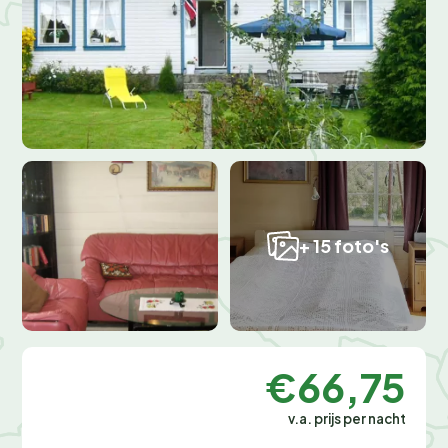
+ 15 foto's
€66,75
v.a. prijs per nacht