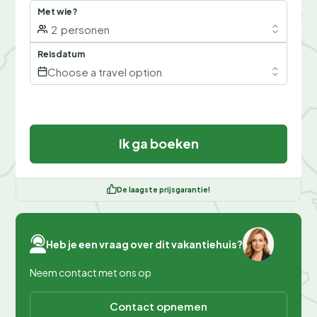
Met wie?
2
personen
Reisdatum
Choose a travel option
Ik ga boeken
De laagste prijsgarantie!
Heb je een vraag over dit vakantiehuis?
Neem contact met ons op
Contact opnemen