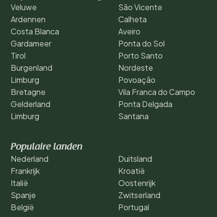
Veluwe
São Vicente
Ardennen
Calheta
Costa Blanca
Aveiro
Gardameer
Ponta do Sol
Tirol
Porto Santo
Burgenland
Nordeste
Limburg
Povoação
Bretagne
Vila Franca do Campo
Gelderland
Ponta Delgada
Limburg
Santana
Populaire landen
Nederland
Duitsland
Frankrijk
Kroatië
Italië
Oostenrijk
Spanje
Zwitserland
België
Portugal