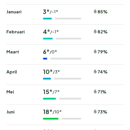
3°
Januari
85%
/-1°
4°
Februari
82%
/-1°
6°
Maart
79%
/0°
10°
April
74%
/3°
15°
Mei
71%
/7°
18°
Juni
73%
/10°