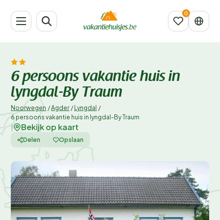
6 persoons vakantie huis in
lyngdal-By Traum
Noorwegen
/
Agder
/
Lyngdal
/
6 persoons vakantie huis in lyngdal-By Traum
Bekijk op kaart
|
Delen
Opslaan