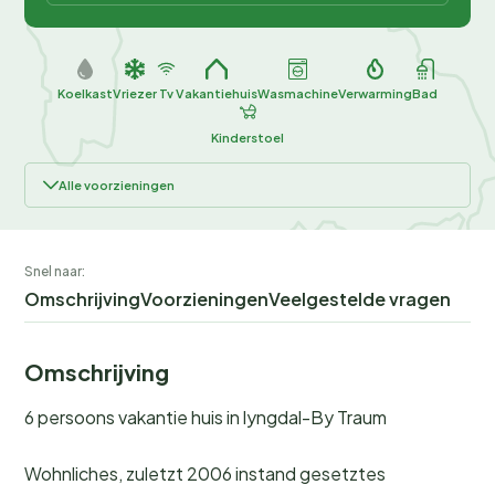
Koelkast
Vriezer
Tv
Vakantiehuis
Wasmachine
Verwarming
Bad
Kinderstoel
Alle voorzieningen
Snel naar:
Omschrijving
Voorzieningen
Veelgestelde vragen
Omschrijving
6 persoons vakantie huis in lyngdal-By Traum
Wohnliches, zuletzt 2006 instand gesetztes