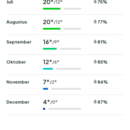
20°
Juli
75%
/12°
20°
Augustus
77%
/12°
16°
September
81%
/9°
12°
Oktober
85%
/6°
7°
November
86%
/2°
4°
December
87%
/0°