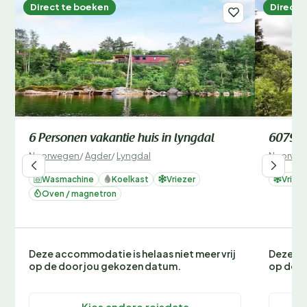
Direct te boeken
Direct 
6 Personen vakantie huis in lyngdal
60790
Noorwegen
/
Agder
/
Lyngdal
Noorwe
Wasmachine
Koelkast
Vriezer
Vrieze
Oven / magnetron
Deze accommodatie is helaas niet meer vrij
Deze ac
op de door jou gekozen datum.
op de d
Kies andere reisdata