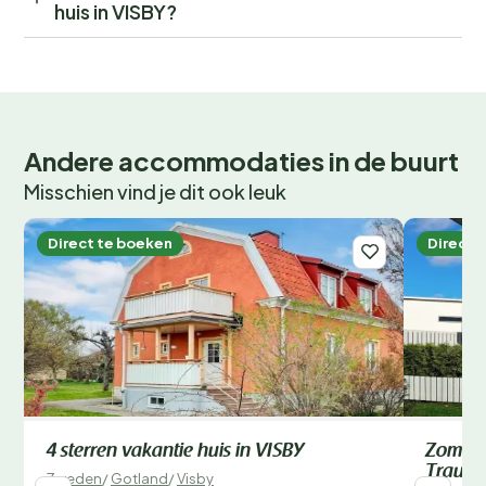
huis in VISBY?
Andere accommodaties in de buurt
Misschien vind je dit ook leuk
Direct te boeken
Direct 
4 sterren vakantie huis in VISBY
Zomerj
Traum
Zweden
/
Gotland
/
Visby