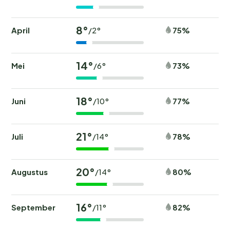
8°
April
75%
/2°
14°
Mei
73%
/6°
18°
Juni
77%
/10°
21°
Juli
78%
/14°
20°
Augustus
80%
/14°
16°
September
82%
/11°