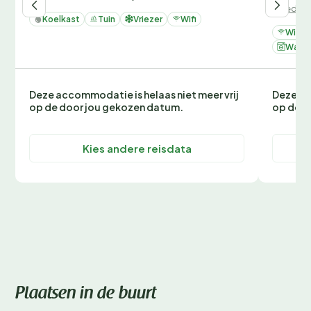
Zweden
Koelkast
Tuin
Vriezer
Wifi
Wifi
Wasm
Deze accommodatie is helaas niet meer vrij
Deze ac
op de door jou gekozen datum.
op de d
Kies andere reisdata
Plaatsen in de buurt