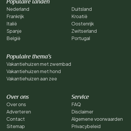
Populaire landen
Nederland
Duitsland
Frankrijk
Kroatië
Italië
Oostenrijk
Spanje
Zwitserland
België
Portugal
Populaire thema's
Vakantiehuizen met zwembad
Vakantiehuizen met hond
Vakantiehuizen aan zee
Over ons
Service
Over ons
FAQ
Adverteren
Disclaimer
Contact
Algemene voorwaarden
Sitemap
Privacybeleid