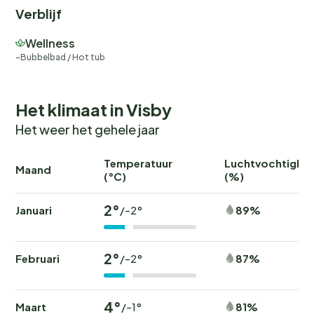
genieten van een ijsje voor de onverslaanbare
Verblijf
zonsondergang bij de boulevard. Laat de vakantie
Wellness
beginnen!
Bubbelbad / Hot tub
Het klimaat in Visby
Het weer het gehele jaar
Temperatuur
Luchtvochtighei
Maand
(°C)
(%)
2°
Januari
89%
/-2°
2°
Februari
87%
/-2°
4°
Maart
81%
/-1°