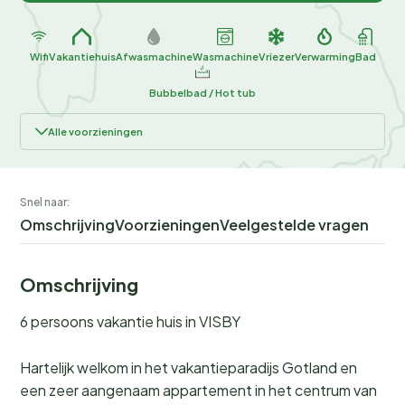
Wifi
Vakantiehuis
Afwasmachine
Wasmachine
Vriezer
Verwarming
Bad
Bubbelbad / Hot tub
Alle voorzieningen
Snel naar:
Omschrijving
Voorzieningen
Veelgestelde vragen
Omschrijving
6 persoons vakantie huis in VISBY
Hartelijk welkom in het vakantieparadijs Gotland en
een zeer aangenaam appartement in het centrum van