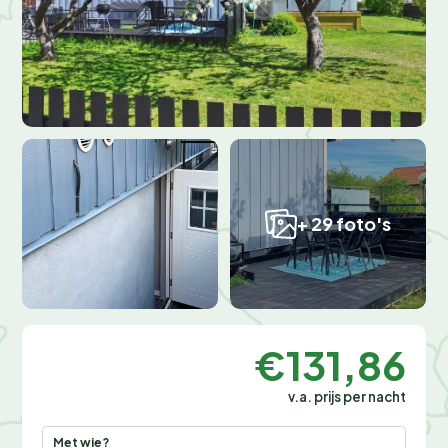
+ 29 foto's
€131,86
v.a. prijs per nacht
Met wie?