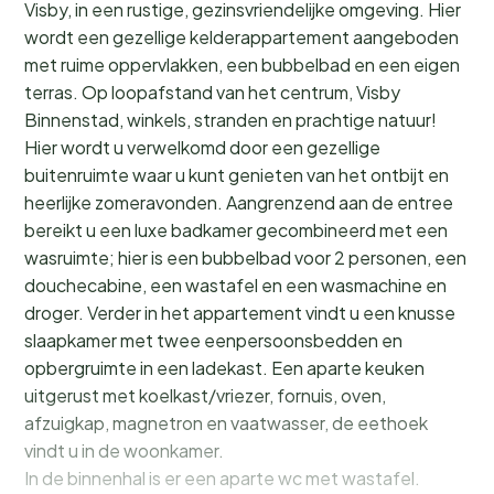
Visby, in een rustige, gezinsvriendelijke omgeving. Hier
wordt een gezellige kelderappartement aangeboden
met ruime oppervlakken, een bubbelbad en een eigen
terras. Op loopafstand van het centrum, Visby
Binnenstad, winkels, stranden en prachtige natuur!
Hier wordt u verwelkomd door een gezellige
buitenruimte waar u kunt genieten van het ontbijt en
heerlijke zomeravonden. Aangrenzend aan de entree
bereikt u een luxe badkamer gecombineerd met een
wasruimte; hier is een bubbelbad voor 2 personen, een
douchecabine, een wastafel en een wasmachine en
droger. Verder in het appartement vindt u een knusse
slaapkamer met twee eenpersoonsbedden en
opbergruimte in een ladekast. Een aparte keuken
uitgerust met koelkast/vriezer, fornuis, oven,
afzuigkap, magnetron en vaatwasser, de eethoek
vindt u in de woonkamer.
In de binnenhal is er een aparte wc met wastafel.