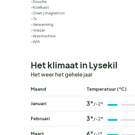
Douche
Koelkast
Oven / magnetron
Tv
Verwarming
Vriezer
Wasmachine
Wifi
Het klimaat in Lysekil
Het weer het gehele jaar
Maand
Temperatuur (°C)
3°
Januari
/-2°
3°
Februari
/-2°
6°
Maart
/-1°