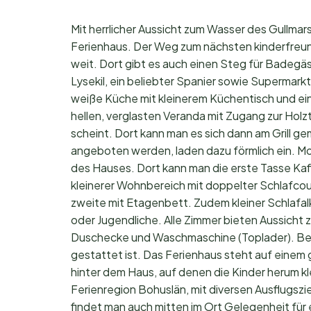
Mit herrlicher Aussicht zum Wasser des Gullmars
Ferienhaus. Der Weg zum nächsten kinderfreund
weit. Dort gibt es auch einen Steg für Badegäs
Lysekil, ein beliebter Spanier sowie Supermarkt
weiße Küche mit kleinerem Küchentisch und ein
hellen, verglasten Veranda mit Zugang zur Holz
scheint. Dort kann man es sich dann am Grill g
angeboten werden, laden dazu förmlich ein. M
des Hauses. Dort kann man die erste Tasse Ka
kleinerer Wohnbereich mit doppelter Schlafcou
zweite mit Etagenbett. Zudem kleiner Schlafal
oder Jugendliche. Alle Zimmer bieten Aussich
Duschecke und Waschmaschine (Toplader). Beac
gestattet ist. Das Ferienhaus steht auf einem
hinter dem Haus, auf denen die Kinder herum kl
Ferienregion Bohuslän, mit diversen Ausflugszi
findet man auch mitten im Ort Gelegenheit für 