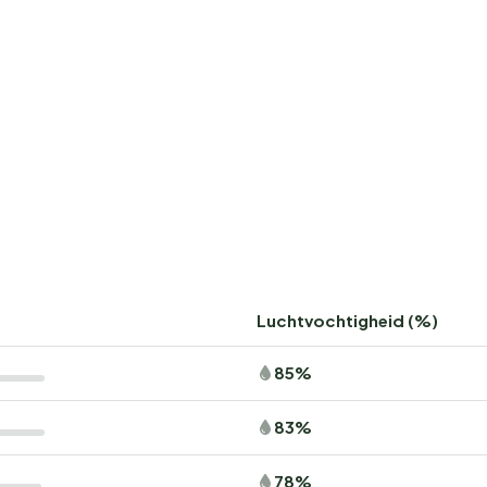
Luchtvochtigheid (%)
85%
83%
78%