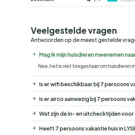
Veelgestelde vragen
Antwoorden op de meest gestelde vra
Mag ik mijn huisdieren meenemen naar
Nee, het is niet toegestaan om huisdieren 
Is er wifi beschikbaar bij 7 persoons v
Is er airco aanwezig bij 7 persoons vak
Wat zijn de in- en uitchecktijden voor
Heeft 7 persoons vakantie huis in LY