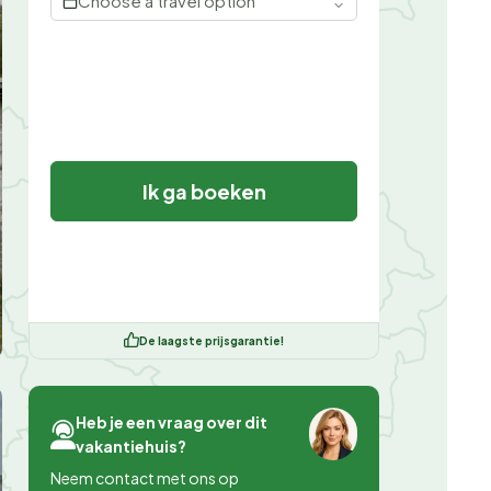
Choose a travel option
Ik ga boeken
De laagste prijsgarantie!
Heb je een vraag over dit
vakantiehuis?
Neem contact met ons op