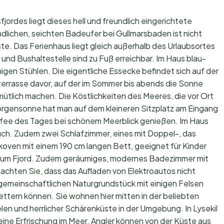
fjordes liegt dieses hell und freundlich eingerichtete
lichen, seichten Badeufer bei Gullmarsbaden ist nicht
te. Das Ferienhaus liegt gleich außerhalb des Urlaubsortes
 und Bushaltestelle sind zu Fuß erreichbar. Im Haus blau-
igen Stühlen. Die eigentliche Essecke befindet sich auf der
terrasse davor, auf der im Sommer bis abends die Sonne
emütlich machen. Die Köstlichkeiten des Meeres, die vor Ort
orgensonne hat man auf dem kleineren Sitzplatz am Eingang
ffee des Tages bei schönem Meerblick genießen. Im Haus
ch. Zudem zwei Schlafzimmer, eines mit Doppel-, das
koven mit einem 190 cm langen Bett, geeignet für Kinder
t zum Fjord. Zudem geräumiges, modernes Badezimmer mit
hten Sie, dass das Aufladen von Elektroautos nicht
 gemeinschaftlichen Naturgrundstück mit einigen Felsen
ettern können. Sie wohnen hier mitten in der beliebten
elen und herrlicher Schärenküste in der Umgebung. In Lysekil
eine Erfrischung im Meer. Angler können von der Küste aus