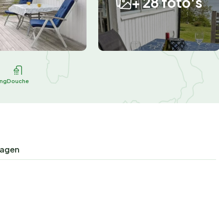
+ 28 foto's
ing
Douche
ragen