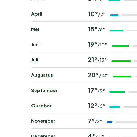
10°
April
/2°
15°
Mei
/6°
19°
Juni
/10°
21°
Juli
/13°
20°
Augustus
/12°
17°
September
/9°
12°
Oktober
/6°
7°
November
/2°
4°
December
/-1°