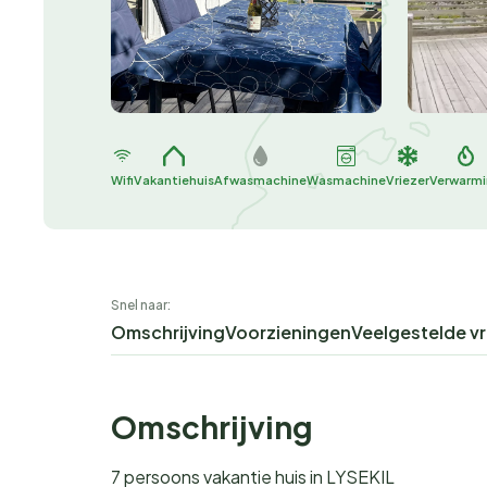
Wifi
Vakantiehuis
Afwasmachine
Wasmachine
Vriezer
Verwarm
Snel naar:
Omschrijving
Voorzieningen
Veelgestelde v
Omschrijving
7 persoons vakantie huis in LYSEKIL