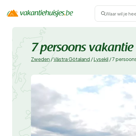
Waar wil je he
7 persoons vakantie 
Zweden
/
Västra Götaland
/
Lysekil
/
7 persoons