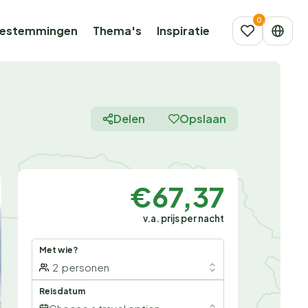
estemmingen
Thema's
Inspiratie
Delen
Opslaan
€67,37
v.a. prijs per nacht
Met wie?
2
personen
Reisdatum