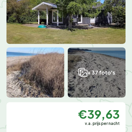
+ 37 foto's
€39,63
v.a. prijs per nacht