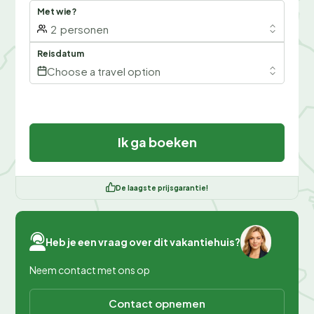
Met wie?
2
personen
Reisdatum
Choose a travel option
Ik ga boeken
De laagste prijsgarantie!
Heb je een vraag over dit vakantiehuis?
Neem contact met ons op
Contact opnemen