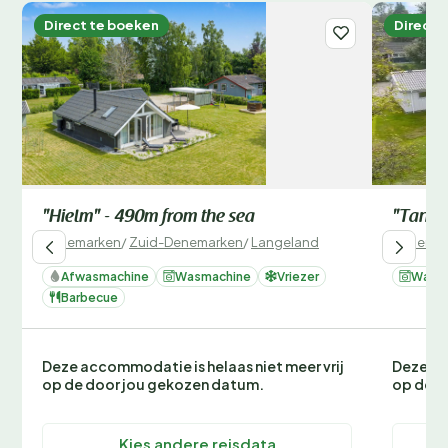
Direct te boeken
Direct 
"Hielm" - 490m from the sea
"Tanita
Denemarken
/
Zuid-Denemarken
/
Langeland
Denemar
Afwasmachine
Wasmachine
Vriezer
Wasm
Barbecue
Deze accommodatie is helaas niet meer vrij
Deze ac
op de door jou gekozen datum.
op de d
Kies andere reisdata