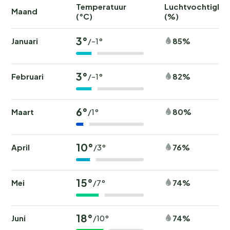
Temperatuur
Luchtvochtighei
Maand
(°C)
(%)
3°
Januari
85%
/-1°
3°
Februari
82%
/-1°
6°
Maart
80%
/1°
10°
April
76%
/3°
15°
Mei
74%
/7°
18°
Juni
74%
/10°