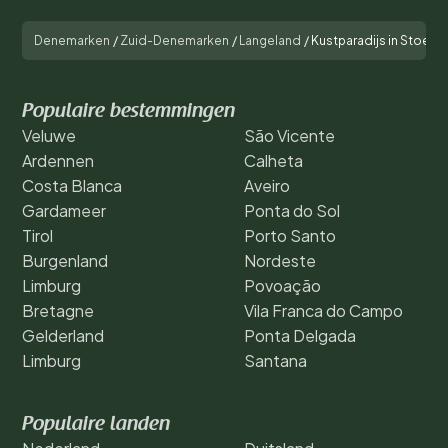
Denemarken
/
Zuid-Denemarken
/
Langeland
/
Kustparadijs in Stoens
Populaire bestemmingen
Veluwe
São Vicente
Ardennen
Calheta
Costa Blanca
Aveiro
Gardameer
Ponta do Sol
Tirol
Porto Santo
Burgenland
Nordeste
Limburg
Povoação
Bretagne
Vila Franca do Campo
Gelderland
Ponta Delgada
Limburg
Santana
Populaire landen