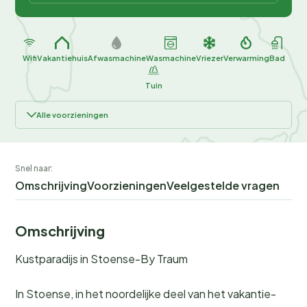
Wifi
Vakantiehuis
Afwasmachine
Wasmachine
Vriezer
Verwarming
Bad
Tuin
Alle voorzieningen
Snel naar:
Omschrijving
Voorzieningen
Veelgestelde vragen
Omschrijving
Kustparadijs in Stoense-By Traum
In Stoense, in het noordelijke deel van het vakantie-