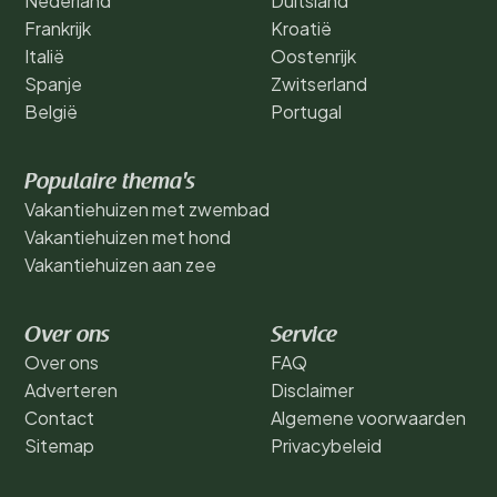
Nederland
Duitsland
Frankrijk
Kroatië
Italië
Oostenrijk
Spanje
Zwitserland
België
Portugal
Populaire thema's
Vakantiehuizen met zwembad
Vakantiehuizen met hond
Vakantiehuizen aan zee
Over ons
Service
Over ons
FAQ
Adverteren
Disclaimer
Contact
Algemene voorwaarden
Sitemap
Privacybeleid