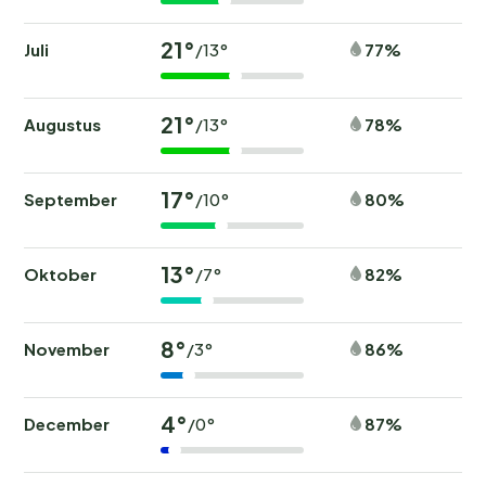
21°
Juli
77%
/13°
21°
Augustus
78%
/13°
17°
September
80%
/10°
13°
Oktober
82%
/7°
8°
November
86%
/3°
4°
December
87%
/0°