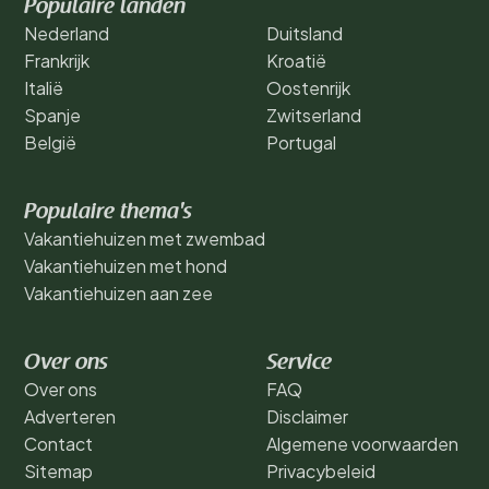
Populaire landen
Nederland
Duitsland
Frankrijk
Kroatië
Italië
Oostenrijk
Spanje
Zwitserland
België
Portugal
Populaire thema's
Vakantiehuizen met zwembad
Vakantiehuizen met hond
Vakantiehuizen aan zee
Over ons
Service
Over ons
FAQ
Adverteren
Disclaimer
Contact
Algemene voorwaarden
Sitemap
Privacybeleid