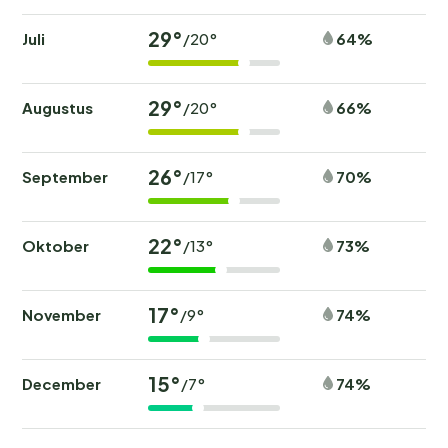
29°
Juli
64%
/20°
29°
Augustus
66%
/20°
26°
September
70%
/17°
22°
Oktober
73%
/13°
17°
November
74%
/9°
15°
December
74%
/7°