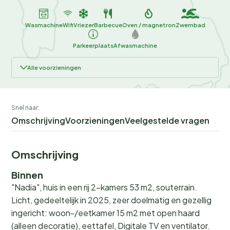
Wasmachine
Wifi
Vriezer
Barbecue
Oven / magnetron
Zwembad
Parkeerplaats
Afwasmachine
Alle voorzieningen
Snel naar:
Omschrijving
Voorzieningen
Veelgestelde vragen
Omschrijving
Binnen
"Nadia", huis in een rij 2-kamers 53 m2, souterrain.
Licht, gedeeltelijk in 2025, zeer doelmatig en gezellig
ingericht: woon-/eetkamer 15 m2 met open haard
(alleen decoratie), eettafel, Digitale TV en ventilator.