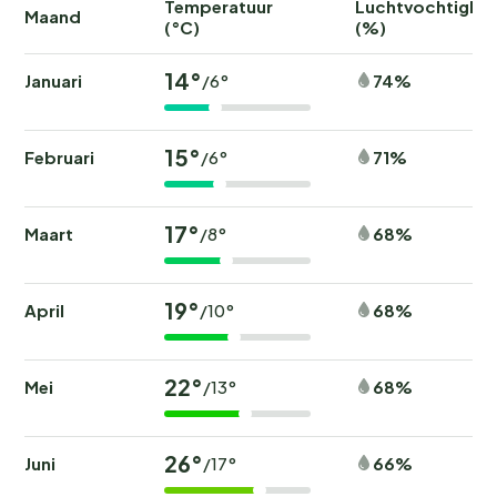
Temperatuur
Luchtvochtighei
Maand
(°C)
(%)
14°
Januari
74%
/6°
15°
Februari
71%
/6°
17°
Maart
68%
/8°
19°
April
68%
/10°
22°
Mei
68%
/13°
26°
Juni
66%
/17°