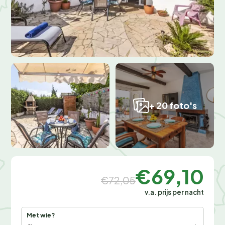
+ 20 foto's
€69,10
€72,05
v.a. prijs per nacht
Met wie?