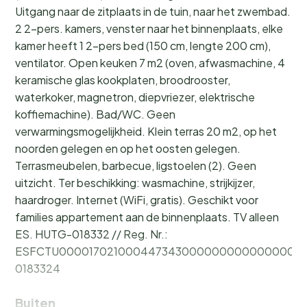
Uitgang naar de zitplaats in de tuin, naar het zwembad.
2 2-pers. kamers, venster naar het binnenplaats, elke
kamer heeft 1 2-pers bed (150 cm, lengte 200 cm),
ventilator. Open keuken 7 m2 (oven, afwasmachine, 4
keramische glas kookplaten, broodrooster,
waterkoker, magnetron, diepvriezer, elektrische
koffiemachine). Bad/WC. Geen
verwarmingsmogelijkheid. Klein terras 20 m2, op het
noorden gelegen en op het oosten gelegen.
Terrasmeubelen, barbecue, ligstoelen (2). Geen
uitzicht. Ter beschikking: wasmachine, strijkijzer,
haardroger. Internet (WiFi, gratis). Geschikt voor
families appartement aan de binnenplaats. TV alleen
ES. HUTG-018332 // Reg. Nr.:
ESFCTU0000170210004473430000000000000000
0183324
Buiten