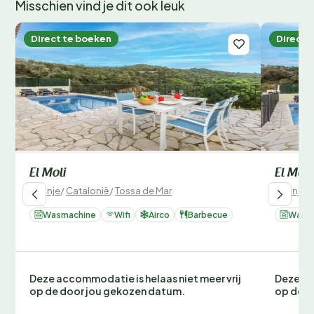
Misschien vind je dit ook leuk
Direct te boeken
Direct 
El Moli
El Moli
Spanje
/
Catalonië
/
Tossa de Mar
Spanje
/
Wasmachine
Wifi
Airco
Barbecue
Wasm
Deze accommodatie is helaas niet meer vrij
Deze ac
op de door jou gekozen datum.
op de d