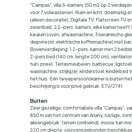
"Campas", villa 5-kamers 150 m2 op 2 verdiepi
voor 7 volwassenen. Ruim en licht, doelmatig 
(alleen decoratie), Digitale TV, Flatscreen TV en
zwembad. 2 2-pers. kamers, elke kamer heeft 1
keuken (oven, afwasmachine, 3 keramische gla
diepvriezer, elektrische koffiemachine) met ba
Bovenverdieping: 1 2-pers. kamer met 2 bedden 
2-pers bed (140 cm, lengte 200 cm), ventilator. 
tuin, prieel. Terrasmeubelen, barbecue, ligstoel
wasmachine, strijkijzer, kinderstoel, kinderbed to
het huis. Eén tweepersoonskamer is buiten h
beschrijving is voor privé gebruik. ETV/2741
Buiten
Zeer gezellige, comfortabele villa "Campas", v
850 m van het centrum van Ariany, rustige, zonn
alleengebruik: terrein (omheind), mooie tuin 
220 cm diepte, seizoensgebonden beschikbaarhe