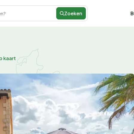
Zoeken
B
en?
p kaart