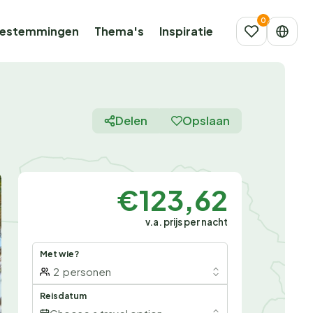
estemmingen
Thema's
Inspiratie
Delen
Opslaan
€123,62
v.a. prijs per nacht
Met wie?
2
personen
Reisdatum