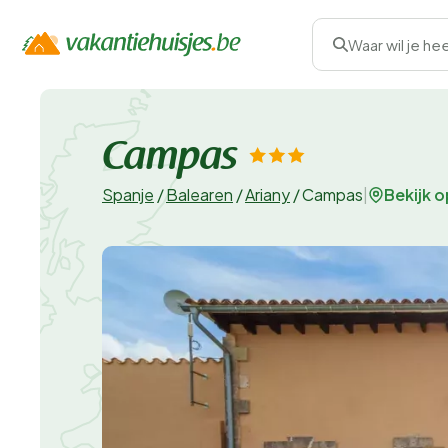
Waar wil je he
Campas
Bekijk o
Spanje
/
Balearen
/
Ariany
/
Campas
|