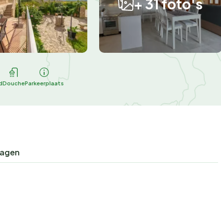
+ 31 foto's
d
Douche
Parkeerplaats
ragen