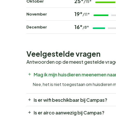
25°
Oktober
/15°
19°
November
/11°
16°
December
/8°
Veelgestelde vragen
Antwoorden op de meest gestelde vra
Mag ik mijn huisdieren meenemen na
Nee, het is niet toegestaan om huisdieren
Is er wifi beschikbaar bij Campas?
Is er airco aanwezig bij Campas?