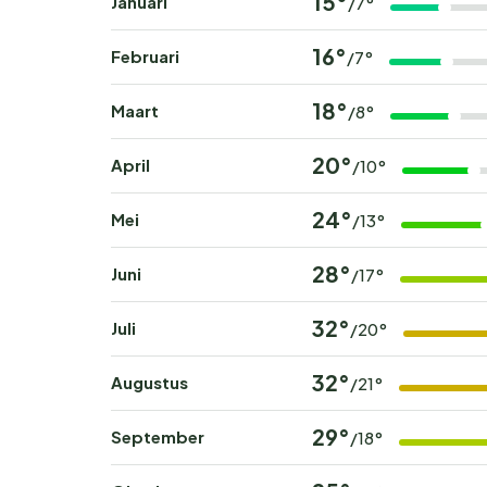
15°
Januari
/7°
16°
Februari
/7°
18°
Maart
/8°
20°
April
/10°
24°
Mei
/13°
28°
Juni
/17°
32°
Juli
/20°
32°
Augustus
/21°
29°
September
/18°