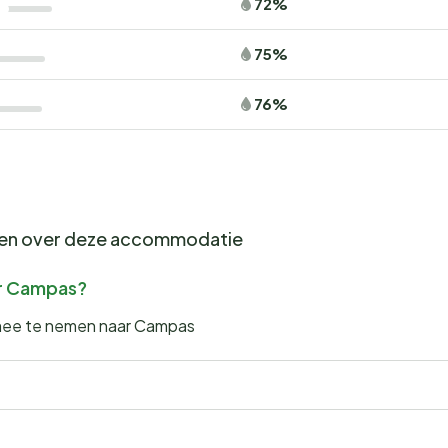
72%
75%
76%
gen over deze accommodatie
ar Campas?
 mee te nemen naar Campas