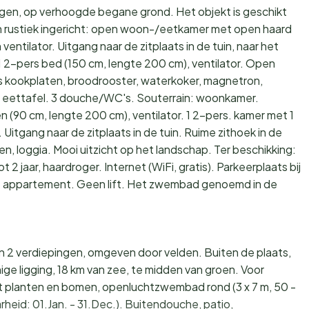
ngen, op verhoogde begane grond. Het objekt is geschikt
en rustiek ingericht: open woon-/eetkamer met open haard
 ventilator. Uitgang naar de zitplaats in de tuin, naar het
 2-pers bed (150 cm, lengte 200 cm), ventilator. Open
s kookplaten, broodrooster, waterkoker, magnetron,
r, eettafel. 3 douche/WC's. Souterrain: woonkamer.
(90 cm, lengte 200 cm), ventilator. 1 2-pers. kamer met 1
Uitgang naar de zitplaats in de tuin. Ruime zithoek in de
en, loggia. Mooi uitzicht op het landschap. Ter beschikking:
t 2 jaar, haardroger. Internet (WiFi, gratis). Parkeerplaats bij
et appartement. Geen lift. Het zwembad genoemd in de
an 2 verdiepingen, omgeven door velden. Buiten de plaats,
ige ligging, 18 km van zee, te midden van groen. Voor
met planten en bomen, openluchtzwembad rond (3 x 7 m, 50 -
id: 01.Jan. - 31.Dec.). Buitendouche, patio,