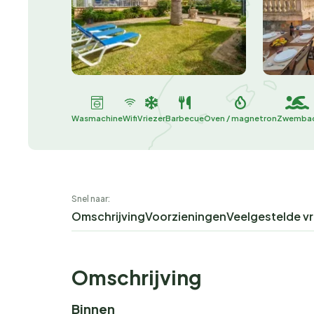
Wasmachine
Wifi
Vriezer
Barbecue
Oven / magnetron
Zwemba
Snel naar:
Omschrijving
Voorzieningen
Veelgestelde v
Omschrijving
Binnen