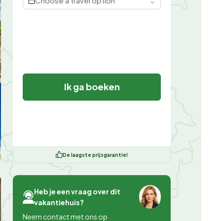
Choose a travel option
Ik ga boeken
De laagste prijsgarantie!
Heb je een vraag over dit
vakantiehuis?
Neem contact met ons op