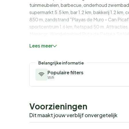
tuinmeubelen, barbecue, onderhoud zwembad d
supermarkt 5.5 km, bar 1.2 km, bakkerij 1.2 km, 
850 m, zandstrand "Playas de Muro - Can Picafor
sportcentrum 1.6 km, fietspad 50 m. Attracties 
Manacor. Wandelgebied Ruta de Petra a Sa Vall
noodzakelijk. Het objekt is geschikt voor 7 v
Lees meer
Vliegveld 44 km van het huis. Object referentie
complex zijn verder 2 chalets te huur.
Belangrijke informatie
Populaire filters
Wifi
Voorzieningen
Dit maakt jouw verblijf onvergetelijk