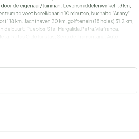
oor de eigenaar/tuinman. Levensmiddelenwinkel 1.3 km,
centrum te voet bereikbaar in 10 minuten, bushalte "Ariany"
t" 18 km. Jachthaven 20 km, golfterrein (18 holes) 31.2 km,
in de buurt: Pueblos:Sta. Margalida,Petra,Vilafranca,
eta, Rutas Cicloturistas, Serra de Tramuntana. Auto
olwassenen. De eigenaar accepteert geen jeugdgroepen.
: ES8900.100.1 is gelegen op hetzelfde terrein. In dit