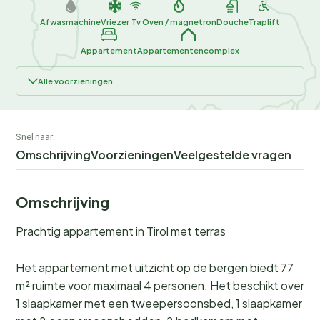
Afwasmachine
Vriezer
Tv
Oven / magnetron
Douche
Traplift
Appartement
Appartementencomplex
Alle voorzieningen
Snel naar:
Omschrijving
Voorzieningen
Veelgestelde vragen
Omschrijving
Prachtig appartement in Tirol met terras
Het appartement met uitzicht op de bergen biedt 77
m² ruimte voor maximaal 4 personen. Het beschikt over
1 slaapkamer met een tweepersoonsbed, 1 slaapkamer