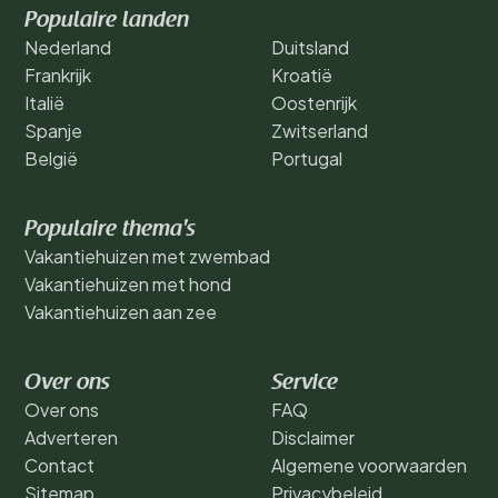
Populaire landen
Nederland
Duitsland
Frankrijk
Kroatië
Italië
Oostenrijk
Spanje
Zwitserland
België
Portugal
Populaire thema's
Vakantiehuizen met zwembad
Vakantiehuizen met hond
Vakantiehuizen aan zee
Over ons
Service
Over ons
FAQ
Adverteren
Disclaimer
Contact
Algemene voorwaarden
Sitemap
Privacybeleid