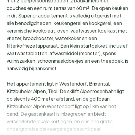
met 2 eenpersoonsbedden, 2 badkamers met
douches en een ruim terras van 60 m². De open keuken
in dit Superior appartement is volledig uitgerust met
alle benodigdheden: keukengerei en kookgerei, een
keramische kookplaat, oven, vaatwasser, koelkast met
vriezer, broodrooster, waterkoker en een
filterkoffiezetapparaat. Een klein startpakket, inclusief
vaatwastabletten, afwasmiddel (monster), spons,
vuilniszakken, schoonmaakdoekjes en een theedoek, is
aanwezig bij aankomst.
Het appartement ligt in Westendorf, Brixental,
Kitzbüheler Alpen, Tirol. De skilift Alpenrosenbahn ligt
op slechts 400 meter afstand, en de golfbaan
Kitzbüheler Alpen Westendorf ligt op 1 km van het
pand. De gastenkaart is inbegrepen en biedt
verschillende lokale kortingen, en er is een gratis
ondergrondse parkeergarage beschikbaar.