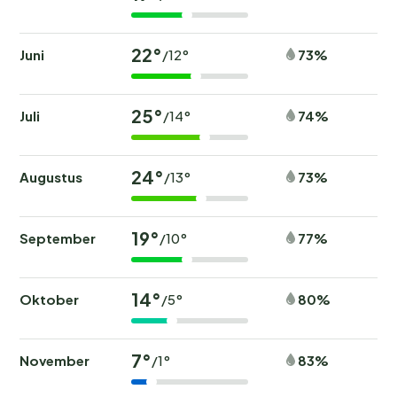
22°
Juni
73%
/12°
25°
Juli
74%
/14°
24°
Augustus
73%
/13°
19°
September
77%
/10°
14°
Oktober
80%
/5°
7°
November
83%
/1°