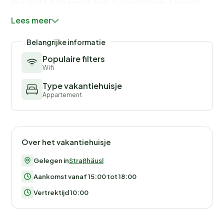
Er is gratis WiFi en satelliet-tv beschikbaar. Uw auto
wordt tijdens uw verblijf veilig geparkeerd in de
Lees meer
daarvoor bestemde ondergrondse parkeergarage.
Belangrijke informatie
Populaire filters
Wifi
Type vakantiehuisje
Appartement
Over het vakantiehuisje
Gelegen in
Straßhäusl
Aankomst vanaf 15:00 tot 18:00
Vertrektijd 10:00