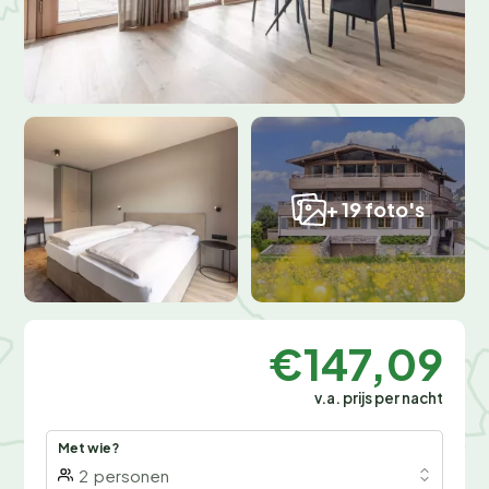
+ 19 foto's
€147,09
v.a. prijs per nacht
Met wie?
2
personen