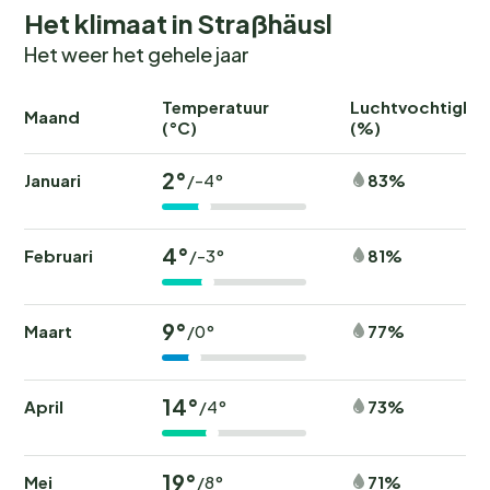
Het klimaat in Straßhäusl
Het weer het gehele jaar
Temperatuur
Luchtvochtighei
Maand
(°C)
(%)
2°
Januari
83%
/-4°
4°
Februari
81%
/-3°
9°
Maart
77%
/0°
14°
April
73%
/4°
19°
Mei
71%
/8°