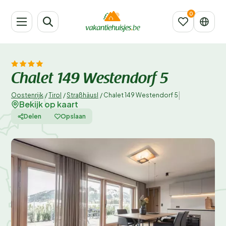
Chalet 149 Westendorf 5
|
Oostenrijk
/
Tirol
/
Straßhäusl
/
Chalet 149 Westendorf 5
Bekijk op kaart
Delen
Opslaan