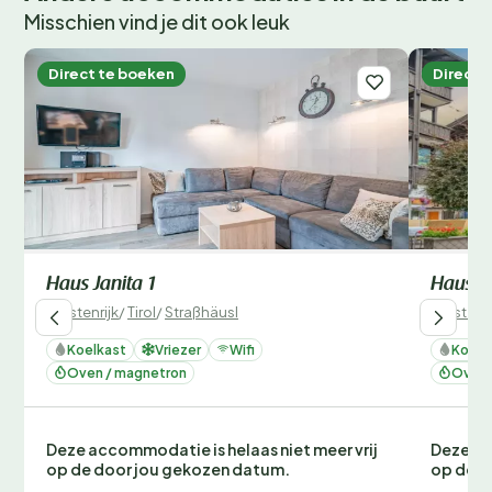
Misschien vind je dit ook leuk
Direct te boeken
Direct 
Haus Janita 1
Haus Ja
Oostenrijk
/
Tirol
/
Straßhäusl
Oostenri
Koelkast
Vriezer
Wifi
Koelk
Oven / magnetron
Oven 
Deze accommodatie is helaas niet meer vrij
Deze ac
op de door jou gekozen datum.
op de d