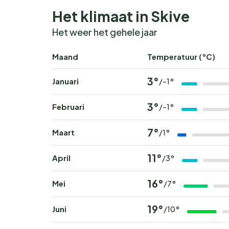
Het klimaat in Skive
Het weer het gehele jaar
Maand
Temperatuur (°C)
3°
Januari
/-1°
3°
Februari
/-1°
7°
Maart
/1°
11°
April
/3°
16°
Mei
/7°
19°
Juni
/10°