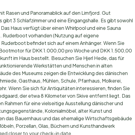
it Rasen und Panoramablick auf den Limfjord. Gut
gibt 3 Schlafzimmer und eine Eingangshalle. Es gibt sowohl
. Das Haus verfügt über einen Whirlpool und eine Sauna
s. Ruderboot vorhanden (Nutzung auf eigene
 Ruderboot befindet sich auf einem Anhänger. Wenn Sie
S-Bootmotor für DKK 1.000,00 pro Woche und DKK 1.500,00
kunft im Haus bestellt. Besuchen Sie Hjerl Hede, das für
 funktionierende Werkstätten und Menschen in alten
bäude des Museums zeigen die Entwicklung des dänischen
chmiede, Gasthaus, Mühlen, Schule, Pfarrhaus, Molkerei,
. Wenn Sie sich für Antiquitäten interessieren, finden Sie
gaard, der etwa 8 Kilometer von Skive entfernt liegt. Das
 Rahmen für eine vielseitige Ausstellung dänischer und
ichtungsgegenstände, Kolonialmöbel, alter Kunst und
den das Bauernhaus und das ehemalige Wirtschaftsgebäude
Möbeln, Porzellan, Glas, Büchern und Kunsthandwerk
ed closer to your check-in date.