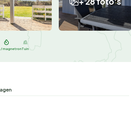
+ 28 foto's
 / magnetron
Tuin
ragen