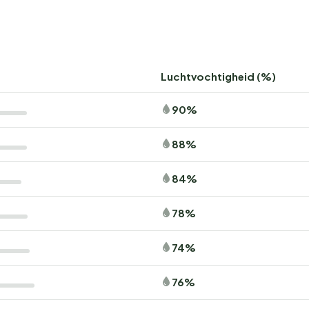
Luchtvochtigheid (%)
90%
88%
84%
78%
74%
76%