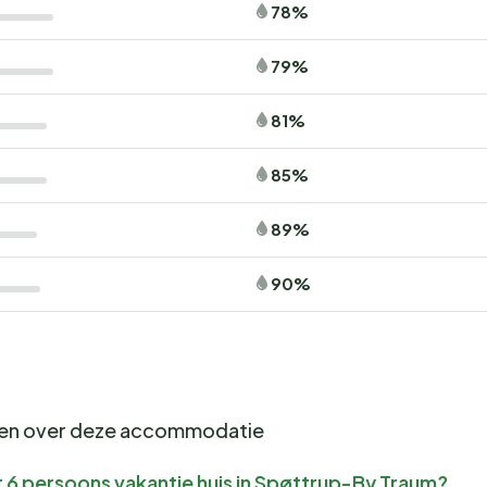
78%
79%
81%
85%
89%
90%
gen over deze accommodatie
 6 persoons vakantie huis in Spøttrup-By Traum?