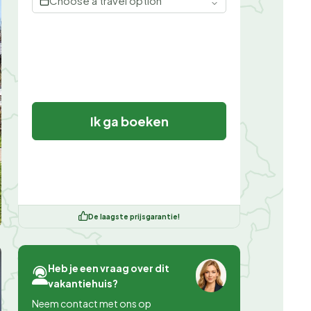
Choose a travel option
Ik ga boeken
De laagste prijsgarantie!
Heb je een vraag over dit
vakantiehuis?
Neem contact met ons op