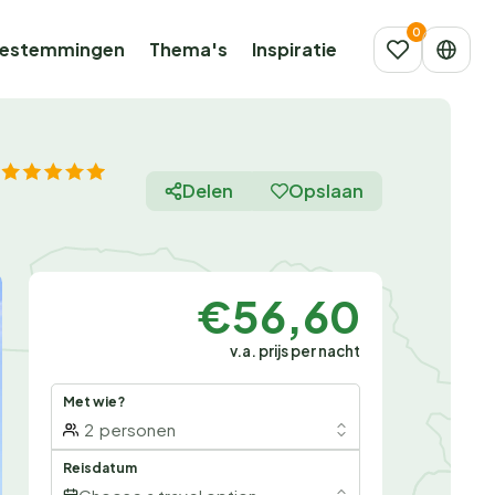
estemmingen
Thema's
Inspiratie
Delen
Opslaan
€56,60
v.a. prijs per nacht
Met wie?
2
personen
Reisdatum