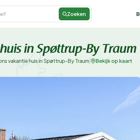
Zoeken
B
en?
 huis in Spøttrup-By Traum
Bekijk op kaart
ons vakantie huis in Spøttrup-By Traum
|