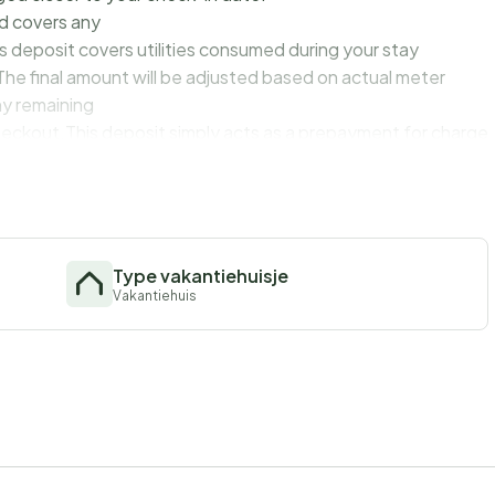
d covers any
s deposit covers utilities consumed during your stay
The final amount will be adjusted based on actual meter
ny remaining
checkout.This deposit simply acts as a prepayment for charges
ss stay and check-out experience.
Type vakantiehuisje
Vakantiehuis