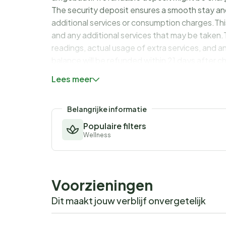
The security deposit ensures a smooth stay an
additional services or consumption charges.Thi
and any additional services that may be taken.
readings, actual usage of extra services, and a
balance will be refunded within 21 days after 
you would anyways pay for, ensuring a seamle
Lees meer
Belangrijke informatie
Populaire filters
Wellness
Voorzieningen
Dit maakt jouw verblijf onvergetelijk