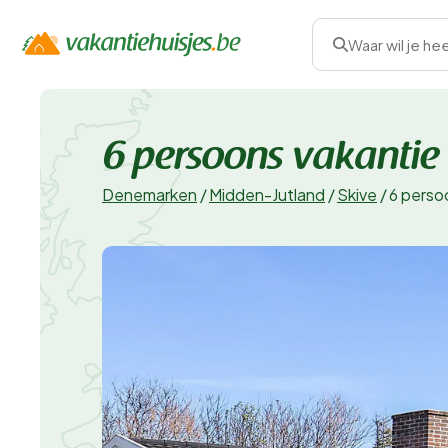
Waar wil je he
6 persoons vakantie
Denemarken
/
Midden-Jutland
/
Skive
/
6 perso