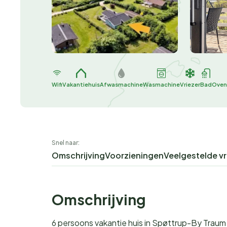
Wifi
Vakantiehuis
Afwasmachine
Wasmachine
Vriezer
Bad
Oven
Snel naar:
Omschrijving
Voorzieningen
Veelgestelde v
Omschrijving
6 persoons vakantie huis in Spøttrup-By Traum