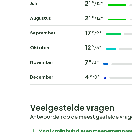
21°
Juli
/12°
21°
Augustus
/12°
17°
September
/9°
12°
Oktober
/6°
7°
November
/3°
4°
December
/0°
Veelgestelde vragen
Antwoorden op de meest gestelde vra
Mag ik mijn huisdieren meenemen naar