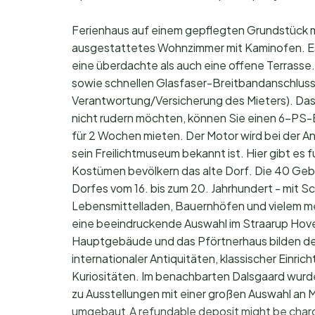
Ferienhaus auf einem gepflegten Grundstück m
ausgestattetes Wohnzimmer mit Kaminofen. Es 
eine überdachte als auch eine offene Terrasse
sowie schnellen Glasfaser-Breitbandanschlus
Verantwortung/Versicherung des Mieters). Das
nicht rudern möchten, können Sie einen 6-P
für 2 Wochen mieten. Der Motor wird bei der An
sein Freilichtmuseum bekannt ist. Hier gibt es
Kostümen bevölkern das alte Dorf. Die 40 Ge
Dorfes vom 16. bis zum 20. Jahrhundert - mit S
Lebensmittelladen, Bauernhöfen und vielem mehr
eine beeindruckende Auswahl im Straarup Hoved
Hauptgebäude und das Pförtnerhaus bilden den
internationaler Antiquitäten, klassischer Einr
Kuriositäten. Im benachbarten Dalsgaard wur
zu Ausstellungen mit einer großen Auswahl an 
umgebaut.A refundable deposit might be charg