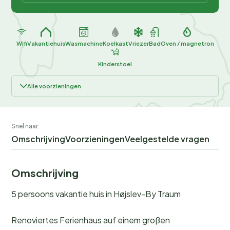
Wifi
Vakantiehuis
Wasmachine
Koelkast
Vriezer
Bad
Oven / magnetron
Kinderstoel
Alle voorzieningen
Snel naar:
Omschrijving
Voorzieningen
Veelgestelde vragen
Omschrijving
5 persoons vakantie huis in Højslev-By Traum
Renoviertes Ferienhaus auf einem großen