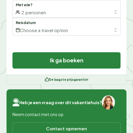
Met wie?
2
personen
Reisdatum
Choose a travel option
Ik ga boeken
De laagste prijsgarantie!
Heb je een vraag over dit vakantiehuis?
Neem contact met ons op
Contact opnemen