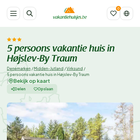
5 persoons vakantie huis in
Højslev-By Traum
Denemarken
/
Midden-Jutland
/
Virksund
/
5 persoons vakantie huis in Højslev-By Traum
Bekijk op kaart
|
Delen
Opslaan