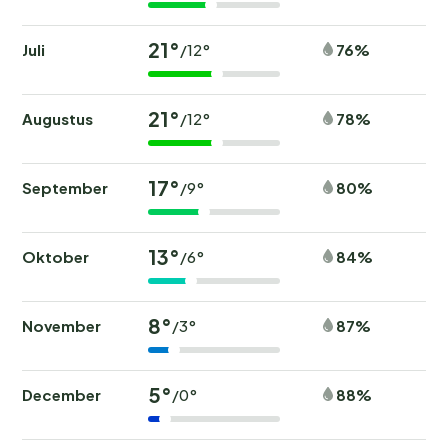
21°
Juli
76%
/12°
21°
Augustus
78%
/12°
17°
September
80%
/9°
13°
Oktober
84%
/6°
8°
November
87%
/3°
5°
December
88%
/0°