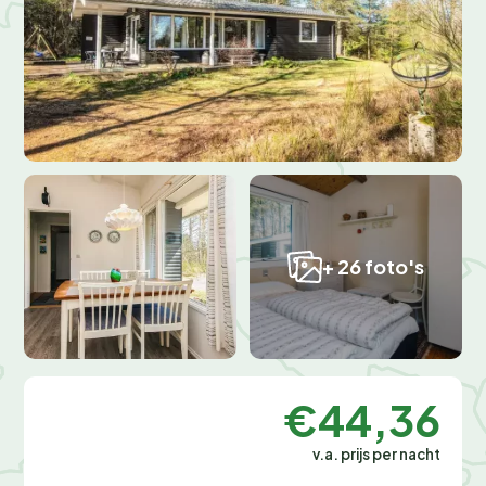
+ 26 foto's
€44,36
v.a. prijs per nacht