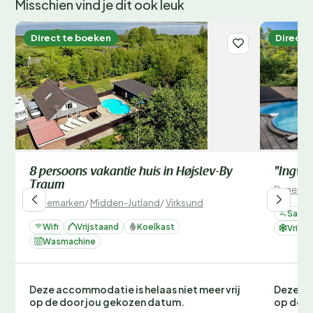
Misschien vind je dit ook leuk
Direct te boeken
Direct 
8 persoons vakantie huis in Højslev-By
"Ingwar
Traum
Denemar
Denemarken
/
Midden-Jutland
/
Virksund
Sauna
Wifi
Vrijstaand
Koelkast
Vrieze
Wasmachine
Deze accommodatie is helaas niet meer vrij
Deze ac
op de door jou gekozen datum.
op de d