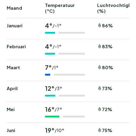
Temperatuur
Luchtvochtighei
Maand
(°C)
(%)
4°
Januari
86%
/-1°
4°
Februari
83%
/-1°
7°
Maart
80%
/1°
12°
April
73%
/3°
16°
Mei
72%
/7°
19°
Juni
75%
/10°