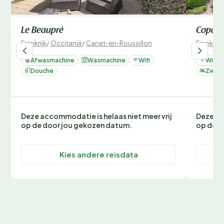
Le Beaupré
Copac
Frankrijk
/
Occitanië
/
Canet-en-Roussillon
Frankrijk
Afwasmachine
Wasmachine
Wifi
Wifi
Douche
Zwemb
Deze accommodatie is helaas niet meer vrij
Deze ac
op de door jou gekozen datum.
op de d
Kies andere reisdata