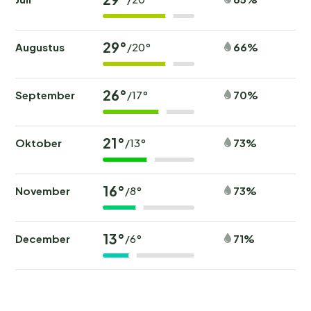
29°
Augustus
66%
/20°
26°
September
70%
/17°
21°
Oktober
73%
/13°
16°
November
73%
/8°
13°
December
71%
/6°