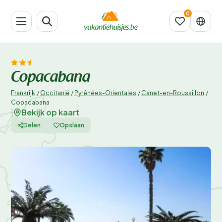
Copacabana
Frankrijk
/
Occitanië
/
Pyrénées-Orientales
/
Canet-en-Roussillon
/
Copacabana
Bekijk op kaart
|
Delen
Opslaan