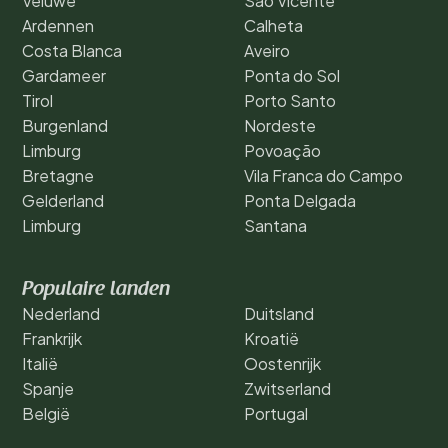
Veluwe
São Vicente
Ardennen
Calheta
Costa Blanca
Aveiro
Gardameer
Ponta do Sol
Tirol
Porto Santo
Burgenland
Nordeste
Limburg
Povoação
Bretagne
Vila Franca do Campo
Gelderland
Ponta Delgada
Limburg
Santana
Populaire landen
Nederland
Duitsland
Frankrijk
Kroatië
Italië
Oostenrijk
Spanje
Zwitserland
België
Portugal