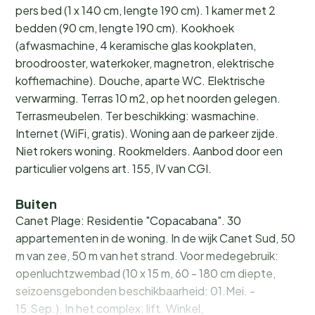
pers bed (1 x 140 cm, lengte 190 cm). 1 kamer met 2
bedden (90 cm, lengte 190 cm). Kookhoek
(afwasmachine, 4 keramische glas kookplaten,
broodrooster, waterkoker, magnetron, elektrische
koffiemachine). Douche, aparte WC. Elektrische
verwarming. Terras 10 m2, op het noorden gelegen.
Terrasmeubelen. Ter beschikking: wasmachine.
Internet (WiFi, gratis). Woning aan de parkeer zijde.
Niet rokers woning. Rookmelders. Aanbod door een
particulier volgens art. 155, IV van CGI.
Buiten
Canet Plage: Residentie "Copacabana". 30
appartementen in de woning. In de wijk Canet Sud, 50
m van zee, 50 m van het strand. Voor medegebruik:
openluchtzwembad (10 x 15 m, 60 - 180 cm diepte,
seizoensgebonden beschikbaarheid: 01.Mei. -
15.Sep.). In het complex: lift. Winkel,