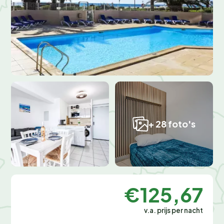
+ 28 foto's
€125,67
v.a. prijs per nacht