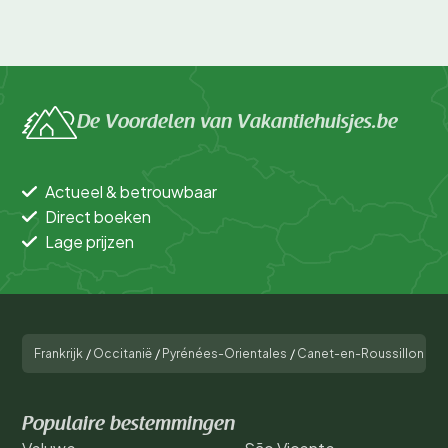
De Voordelen van Vakantiehuisjes.be
Actueel & betrouwbaar
Direct boeken
Lage prijzen
Frankrijk
/
Occitanië
/
Pyrénées-Orientales
/
Canet-en-Roussillon
/
C
Populaire bestemmingen