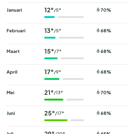
12°
Januari
70%
/5°
13°
Februari
68%
/5°
15°
Maart
68%
/7°
17°
April
68%
/9°
21°
Mei
70%
/13°
25°
Juni
68%
/17°
29°
Juli
65%
/20°